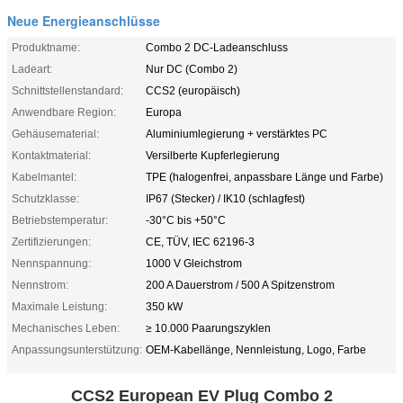
Neue Energieanschlüsse
Produktname:
Combo 2 DC-Ladeanschluss
Ladeart:
Nur DC (Combo 2)
Schnittstellenstandard:
CCS2 (europäisch)
Anwendbare Region:
Europa
Gehäusematerial:
Aluminiumlegierung + verstärktes PC
Kontaktmaterial:
Versilberte Kupferlegierung
Kabelmantel:
TPE (halogenfrei, anpassbare Länge und Farbe)
Schutzklasse:
IP67 (Stecker) / IK10 (schlagfest)
Betriebstemperatur:
-30°C bis +50°C
Zertifizierungen:
CE, TÜV, IEC 62196-3
Nennspannung:
1000 V Gleichstrom
Nennstrom:
200 A Dauerstrom / 500 A Spitzenstrom
Maximale Leistung:
350 kW
Mechanisches Leben:
≥ 10.000 Paarungszyklen
Anpassungsunterstützung:
OEM-Kabellänge, Nennleistung, Logo, Farbe
CCS2 European EV Plug Combo 2