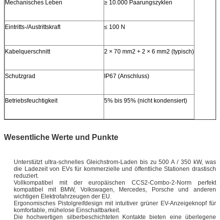
Mechanisches Leben
≥ 10.000 Paarungszyklen
Eintritts-/Austrittskraft
≤ 100 N
Kabelquerschnitt
2 × 70 mm2 + 2 × 6 mm2 (typisch)
Schutzgrad
IP67 (Anschluss)
Betriebsfeuchtigkeit
5% bis 95% (nicht kondensiert)
Wesentliche Werte und Punkte
Unterstützt ultra-schnelles Gleichstrom-Laden bis zu 500 A / 350 kW, was
die Ladezeit von EVs für kommerzielle und öffentliche Stationen drastisch
reduziert.
Vollkompatibel mit der europäischen CCS2-Combo-2-Norm perfekt
kompatibel mit BMW, Volkswagen, Mercedes, Porsche und anderen
wichtigen Elektrofahrzeugen der EU.
Ergonomisches Pistolgreifdesign mit intuitiver grüner EV-Anzeigeknopf für
komfortable, mühelose Einschaltbarkeit.
Die hochwertigen silberbeschichteten Kontakte bieten eine überlegene