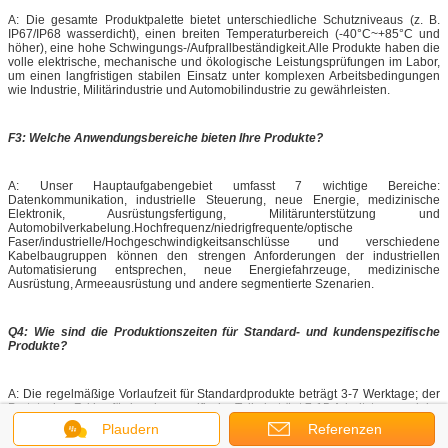
Anschlüsse und Kabelmontage
F1: Können Ihre Steckverbinder/Kabelbaugruppen individuell angepasst
werden?
A: Wir unterstützen die Anpassung der gesamten Kategorie und können
exklusive Designs und Prototypen nach Ihren Zeichnungen liefern.Parameter
(elektrische/mechanische/umweltbezogene Leistung) und
Anwendungsszenarien (z. B. für die Armee/Automotive/Medizin)Die MOQ für
Standardprodukte beträgt nur 500 Stück, und die MOQ für kundenspezifische
Teile wird auf der Grundlage der Produktkomplexität ausgehandelt.
F2: Wie ist die Lebensdauer, die Temperaturbeständigkeit, die
Wasserdichtigkeit und die sonstigen Umweltverträglichkeiten der
Produkte?
A: Die gesamte Produktpalette bietet unterschiedliche Schutzniveaus (z. B.
Plaudern
Referenzen
IP67/IP68 wasserdicht), einen breiten Temperaturbereich (-40°C~+85°C und