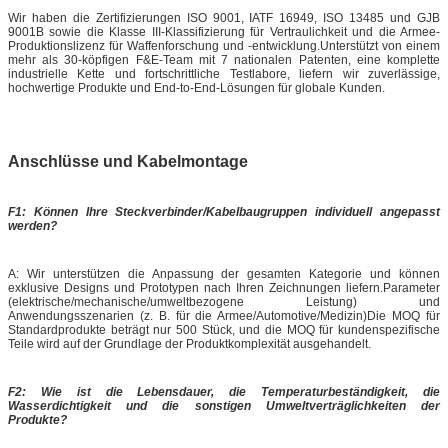
Dongguan Ritian Kommunikationstechnologie Co., Ltd.
Die im Januar 2009 gegründete Dongguan Ritian Communication Technology
Co., Ltd. ist ein führender inländischer Steckverbinderhersteller, der sich mit
dem Design und der Entwicklung von Verbindungslösungen beschäftigt.Sie
betreiben fast 2Produktionsanlage von 1000 m2.
Unser umfassendes Produktportfolio umfasst Hochfrequenz-, Niederfrequenz-,
Glasfaser-, Industrie- und Hochgeschwindigkeitsanschlüsse, sowie eine
vollständige Palette von Kabelbaugruppen einschließlich RF,
Signal,LeistungDie meisten Produkte sind UL- und TUV-zertifiziert und
entsprechen vollständig den internationalen und inländischen
Industriestandards der IEC.Dienste für verschiedene Sektoren wie
Datenkommunikation, industrielle Steuerung, neue Energie, Medizintechnik,
Ausrüstungsfertigung, Luft- und Raumfahrt der Armee und Automobilsysteme,
mit Exporten nach Nord- und Südamerika, Europa, Ostasien und Südostasien.
Wir haben die Zertifizierungen ISO 9001, IATF 16949, ISO 13485 und GJB
9001B sowie die Klasse III-Klassifizierung für Vertraulichkeit und die Armee-
Produktionslizenz für Waffenforschung und -entwicklung.Unterstützt von einem
mehr als 30-köpfigen F&E-Team mit 7 nationalen Patenten, eine komplette
industrielle Kette und fortschrittliche Testlabore, liefern wir zuverlässige,
hochwertige Produkte und End-to-End-Lösungen für globale Kunden.