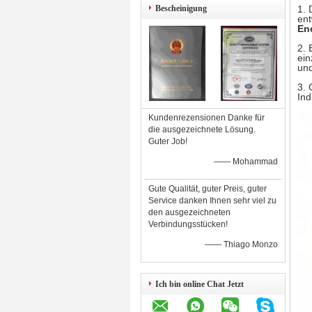
Bescheinigung
1. 
ent
En
2. 
ein
und
3. 
In
Kundenrezensionen Danke für
die ausgezeichnete Lösung.
Guter Job!
—— Mohammad
Gute Qualität, guter Preis, guter
Service danken Ihnen sehr viel zu
den ausgezeichneten
Verbindungsstücken!
—— Thiago Monzo
Ich bin online Chat Jetzt