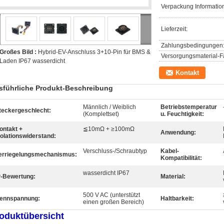
Verpackung Informatio
Lieferzeit:
Zahlungsbedingungen
Großes Bild :
Hybrid-EV-Anschluss 3+10-Pin für BMS &
Versorgungsmaterial-Fä
Laden IP67 wasserdicht
Kontakt
sführliche Produkt-Beschreibung
Männlich / Weiblich
Betriebstemperatur
teckergeschlecht:
(Komplettset)
u. Feuchtigkeit:
ontakt +
≦10mΩ + ≥100mΩ
Anwendung:
solationswiderstand:
Verschluss-/Schraubtyp
Kabel-
erriegelungsmechanismus:
Kompatibilität:
wasserdicht IP67
P-Bewertung:
Material:
500 V AC (unterstützt
ennspannung:
Haltbarkeit:
einen großen Bereich)
oduktübersicht