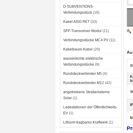
D-SUBVENTIONS-
Verbindungsstück
(19)
Kabel AISG RET
(33)
SFP-Transceiver-Modul
(21)
Verbindungsstücke MC4 PV
(11)
Kabelbaum-Kabel
(20)
Au
wasserdichte elektrische
Verbindungsstücke
(9)
S
Rundsteckverbinder M5
(4)
K
I
Rundsteckverbinder M12
(42)
V
angetriebene Straßenlaterne
Solar
(1)
I
Ladestationen der Öffentlichkeits-
EV
(1)
N
Lithium-tragbares Kraftwerk
(1)
Pr