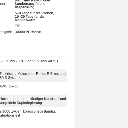
Neutraler Karton oder
nen:
kundenspezifische
Verpackung
5–8 Tage für die Proben,
15–25 Tage für die
Massenware
:
T/T
higkeit:
30000 PC/Monat
-25 °C bis 70 °C und 95 % (bei 40 °C)
Elektrische Motorräder, Roller, E-Bikes und
BMS-Systeme
AWG 12–22
Hochtemperaturbeständiger Kunststoff und
vergoldete Kupferlegierung
≥ 3000 Zyklen, korrosionsbeständig,
vibrationsfest