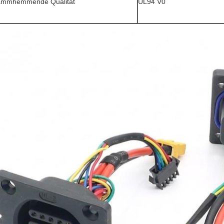
ammhemmende Qualität
UL94 V0