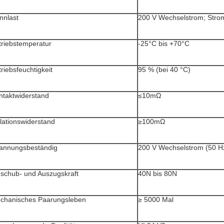
nnlast
200 V Wechselstrom; Strom-
triebstemperatur
-25°C bis +70°C
riebsfeuchtigkeit
95 % (bei 40 °C)
ntaktwiderstand
≤10mΩ
olationswiderstand
≥100mΩ
annungsbeständig
200 V Wechselstrom (50 Hz
nschub- und Auszugskraft
40N bis 80N
chanisches Paarungsleben
≥ 5000 Mal