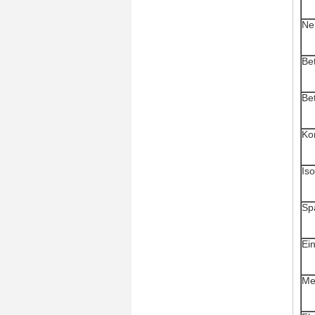
Ne
Be
Bet
Ko
Is
Sp
Ei
Me