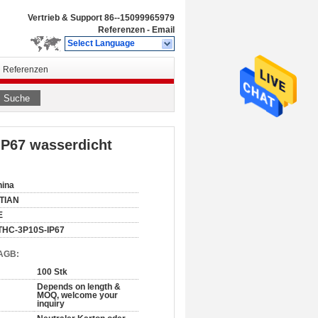
Vertrieb & Support
86--15099965979
Referenzen
-
Email
Select Language
Referenzen
Suche
IP67 wasserdicht
hina
ITIAN
E
THC-3P10S-IP67
 AGB:
100 Stk
Depends on length &
MOQ, welcome your
inquiry