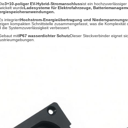
Die
3+10-poliger EV-Hybrid-Stromanschluss
ist ein hochzuverlässiger
wickelt wurde
Ladesysteme für Elektrofahrzeuge, Batteriemanage
ergiespeicheranwendungen.
Es integriert
Hochstrom-Energieübertragung und Niederspannungs
zigen kompakten Schnittstelle zusammengefasst, was die Komplexität d
 die Systemzuverlässigkeit verbessert.
Gebaut mit
IP67 wasserdichter Schutz
Dieser Steckverbinder eignet si
dustrieumgebungen.