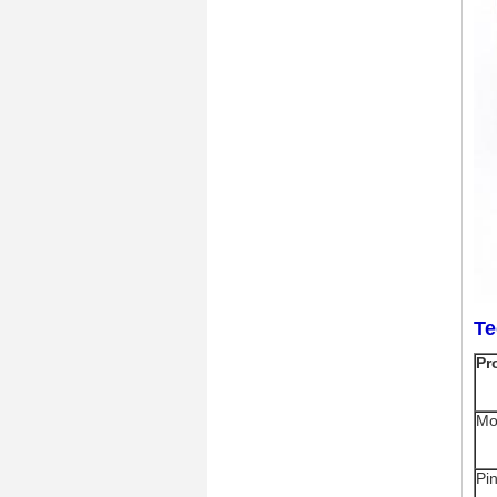
Te
Pr
Mo
Pi