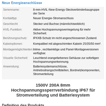
Neue Energieanschlüsse
Serienname:
8-mm-HVIL-New-Energy-Steckverbinderbaugruppe
der Serie
Kontakttyp:
Neuer Energie-Stromanschluss
Geschlecht:
Stecker und Buchse (männlich/weiblich)
HVIL-Funktion:
Aktive Hochspannungsverriegelung für mehr
Sicherheit.
Berührungsschutz:
IPXXB-Schutz im nicht angeschlossenen Zustand.
Kabeloptionen:
Kompatibel mit abgeschirmten Kabeln 25/35/50 mm².
Montagemöglichkeiten:
Inline-, rechtwinklige und Panel-Montageversionen
verfügbar.
Visuelle Sicherheit:
Leuchtend orangefarbenes Gehäuse zur sofortigen
Hochspannungserkennung.
Anwendung:
Batteriesystemanschlüsse,
Antriebsstrangschnittstellen, Bordnetzkomponenten,
Stromverteilung
1500V 200A 8mm
Hochspannungssperrverbindung IP67 für
Stromverteilung und Batteriesystem
Definition des Produkts