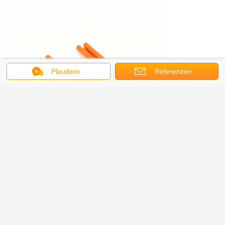
Plaudern
Referenzen
Anwendungsszenarien
Elektrische Nutzfahrzeuge (Busse, Lkw, Lieferwagen)
Elektrische Personenkraftwagen (BEV/PHEV)