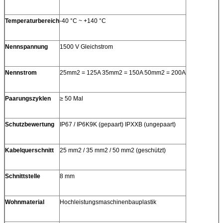
Temperaturbereich
-40 °C ~ +140 °C
Nennspannung
1500 V Gleichstrom
Nennstrom
25mm2 = 125A 35mm2 = 150A 50mm2 = 200A
Paarungszyklen
≥ 50 Mal
Schutzbewertung
IP67 / IP6K9K (gepaart) IPXXB (ungepaart)
Kabelquerschnitt
25 mm2 / 35 mm2 / 50 mm2 (geschützt)
Schnittstelle
8 mm
Wohnmaterial
Hochleistungsmaschinenbauplastik