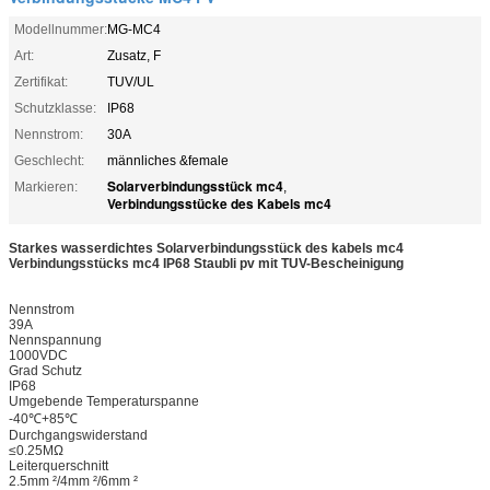
Modellnummer:
MG-MC4
Art:
Zusatz, F
Zertifikat:
TUV/UL
Schutzklasse:
IP68
Nennstrom:
30A
Geschlecht:
männliches &female
Solarverbindungsstück mc4
Markieren:
,
Verbindungsstücke des Kabels mc4
Starkes wasserdichtes Solarverbindungsstück des kabels mc4
Verbindungsstücks mc4 IP68 Staubli pv mit TUV-Bescheinigung
Nennstrom
39A
Nennspannung
1000VDC
Grad Schutz
IP68
Umgebende Temperaturspanne
-40℃+85℃
Durchgangswiderstand
≤0.25MΩ
Leiterquerschnitt
2.5mm ²/4mm ²/6mm ²