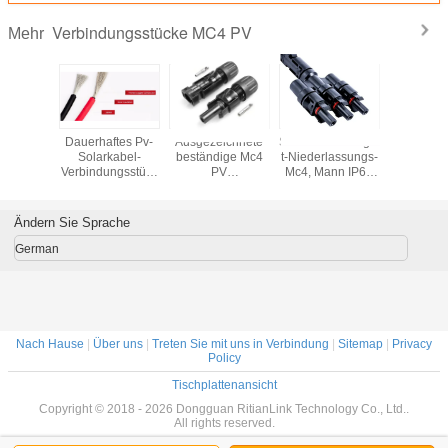
Verbindungsstücke MC4 PV
Mehr
ngsstücke
Dauerhaftes Pv-
Ausgezeichnete
Solarverbindungsstück
Verbindun
MC4X-B1
Solarkabel-
beständige Mc4
t-Niederlassungs-
der Solare
 PV mit
Verbindungsstück
PV
Mc4, Mann IP68
Mc4 PV z
her
PVC isolierte
Verbindungsstück-
Mc4 und Buchsen
- Sohn-K
stbarkeit
Kupferdraht-
flammhemmende
Verbindun
elektrischen Draht
Giftigkeit der
Frau/
Ändern Sie Sprache
6mm 4mm
Abnutzungs-
German
Nach Hause
|
Über uns
|
Treten Sie mit uns in Verbindung
|
Sitemap
|
Privacy
Policy
Tischplattenansicht
Copyright © 2018 - 2026 Dongguan RitianLink Technology Co., Ltd..
All rights reserved.