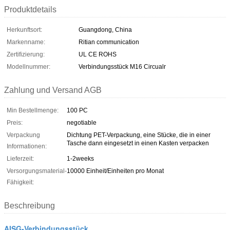
Produktdetails
Herkunftsort:
Guangdong, China
Markenname:
Ritian communication
Zertifizierung:
UL CE ROHS
Modellnummer:
Verbindungsstück M16 Circualr
Zahlung und Versand AGB
Min Bestellmenge:
100 PC
Preis:
negotiable
Verpackung
Dichtung PET-Verpackung, eine Stücke, die in einer
Tasche dann eingesetzt in einen Kasten verpacken
Informationen:
Lieferzeit:
1-2weeks
Versorgungsmaterial-
10000 Einheit/Einheiten pro Monat
Fähigkeit:
Beschreibung
AISG-Verbindungsstück