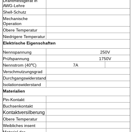
Drahtmessgerät in
AWG-Lehre
Shell-Schutz
Mechanische
Operation
Obere Temperatur
Niedrigere Temperatur
Elektrische Eigenschaften
Nennspannung
250V
Prüfspannung
1750V
Nennstrom (40℃)
7A
Verschmutzungsgrad
Durchgangswiderstand
Isolationswiderstand
Materialien
Pin-Kontakt
Buchsenkontakt
Kontaktversilberung
Obere Temperatur
Weibliches insent
Material der