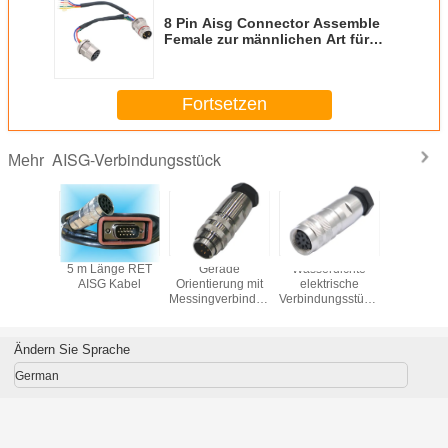
8 Pin Aisg Connector Assemble
Female zur männlichen Art für
rösten Seilzug
Fortsetzen
AISG-Verbindungsstück
Mehr
dichtes
5 m Länge RET
Gerade
Wasserdichte
8 Pins 
schluss
AISG Kabel
Orientierung mit
elektrische
Ansch
Messingverbindungsstück
Verbindungsstücke
des körper-
AISG, 5M 8 Pin
Material-IP67
Circular
IP68 AISG
Connector Hw
Ändern Sie Sprache
Port
German