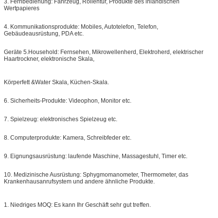
3. Fernbedienung: Fahrzeug, Rollentür, Produkte des inländischen
Wertpapieres
4. Kommunikationsprodukte: Mobiles, Autotelefon, Telefon,
Gebäudeausrüstung, PDA etc.
Geräte 5.Household: Fernsehen, Mikrowellenherd, Elektroherd, elektrischer
Haartrockner, elektronische Skala,
Körperfett &Water Skala, Küchen-Skala.
6. Sicherheits-Produkte: Videophon, Monitor etc.
7. Spielzeug: elektronisches Spielzeug etc.
8. Computerprodukte: Kamera, Schreibfeder etc.
9. Eignungsausrüstung: laufende Maschine, Massagestuhl, Timer etc.
10. Medizinische Ausrüstung: Sphygmomanometer, Thermometer, das
Krankenhausanrufsystem und andere ähnliche Produkte.
1. Niedriges MOQ: Es kann Ihr Geschäft sehr gut treffen.