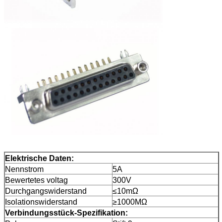
Elektrische Daten:
Nennstrom
5A
Bewertetes voltag
300V
Durchgangswiderstand
≤10mΩ
Isolationswiderstand
≥1000MΩ
Verbindungsstück-Spezifikation: