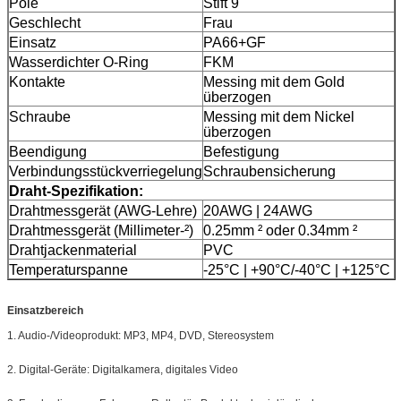
Pole
Stift 9
Geschlecht
Frau
Einsatz
PA66+GF
Wasserdichter O-Ring
FKM
Kontakte
Messing mit dem Gold
überzogen
Schraube
Messing mit dem Nickel
überzogen
Beendigung
Befestigung
Verbindungsstückverriegelung
Schraubensicherung
Draht-Spezifikation:
Drahtmessgerät (AWG-Lehre)
20AWG | 24AWG
Drahtmessgerät (Millimeter-²)
0.25mm ² oder 0.34mm ²
Drahtjackenmaterial
PVC
Temperaturspanne
-25°C | +90°C/-40°C
| +125°C
Einsatzbereich
1. Audio-/Videoprodukt: MP3, MP4, DVD, Stereosystem
2. Digital-Geräte: Digitalkamera, digitales Video