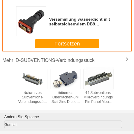
Versammlung wasserdicht mit
selbstsicherndem DB9
Subventions-Amperes Ip67 des
Mannd Verbindungsstück
Fortsetzen
D-SUBVENTIONS-Verbindungsstück
Mehr
ckel 9
Schwarzes
Silbernes
44 Subventions-
15-poliger
tions-
Subventions-
Oberflächen-3M
Mikroverbindungsstück
Steck
 Pin D,
Verbindungsstück
Scsi Zinc Die, der
Pin Panel Mount
ische D
des Gray
MDR 26 Pin
Power
on 9 Pin
Colorized-Farbe-
Waterproof Panel
Connectors HDB
nnector
HDP drei Reihe
Mount Connector
Sockel-D
Ändern Sie Sprache
rad-
DB-Titel-Sockel-D
wirft
German