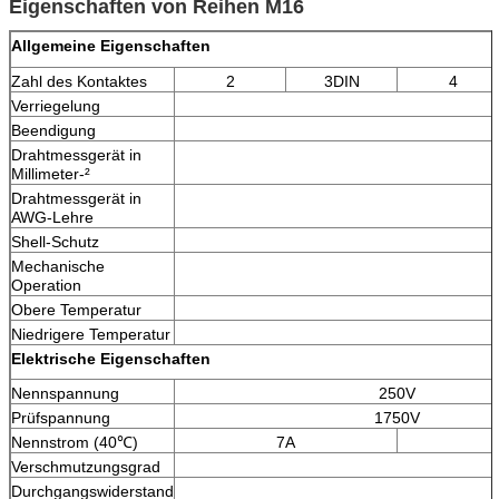
Eigenschaften von Reihen M16
Allgemeine Eigenschaften
Zahl des Kontaktes
2
3DIN
4
Verriegelung
Beendigung
Drahtmessgerät in
Millimeter-²
Drahtmessgerät in
AWG-Lehre
Shell-Schutz
Mechanische
Operation
Obere Temperatur
Niedrigere Temperatur
Elektrische Eigenschaften
Nennspannung
250V
Prüfspannung
1750V
Nennstrom (40℃)
7A
Verschmutzungsgrad
Durchgangswiderstand