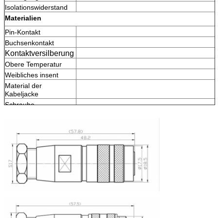
Isolationswiderstand
Materialien
Pin-Kontakt
Buchsenkontakt
Kontaktversilberung
Obere Temperatur
Weibliches insent
Material der
Kabeljacke
Schraube
Nuss