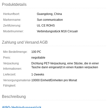
Produktdetails
Herkunftsort:
Guangdong, China
Markenname:
Sun communication
Zertifizierung:
UL CE ROHS
Modellnummer:
Verbindungsstück M16 Circualr
Zahlung und Versand AGB
Min Bestellmenge:
100 PC
Preis:
negotiable
Verpackung
Dichtung PET-Verpackung, eine Stücke, die in einer
Tasche dann eingesetzt in einen Kasten verpacken
Informationen:
Lieferzeit:
1-2weeks
Versorgungsmaterial-
10000 Einheit/Einheiten pro Monat
Fähigkeit:
Beschreibung
AISG-Verbindungsstück