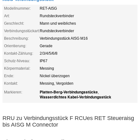
Modellnummer:
RET-AISG
Art:
Rundsteckverbinder
Geschlecht:
Mann und weibliches
Verbindungsstückart:
Rundsteckverbinder
Beschreibung:
Verbindungsstück AISG M16
Orientierung:
Gerade
Kontakt-Zählung:
2/3/4/5/6/8
Schutz-Niveau:
IP67
Körpermaterial:
Messing
Ende:
Nickel überzogen
Kontakt:
Messing, Vergolden
Platten-Berg-Verbindungsstücke
Markieren:
,
Wasserdichtes Kabel-Verbindungsstück
RRU zu Verbindungsstück F RCUes RET Steueraisg
bis AISG M Connector