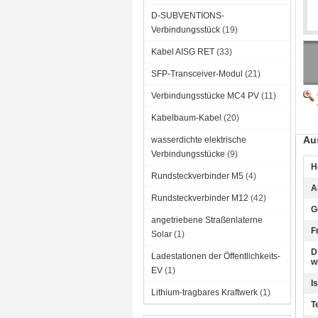
D-SUBVENTIONS-
Verbindungsstück
(19)
Kabel AISG RET
(33)
SFP-Transceiver-Modul
(21)
Verbindungsstücke MC4 PV
(11)
Kabelbaum-Kabel
(20)
Au
wasserdichte elektrische
Verbindungsstücke
(9)
H
Rundsteckverbinder M5
(4)
A
Rundsteckverbinder M12
(42)
G
angetriebene Straßenlaterne
F
Solar
(1)
D
Ladestationen der Öffentlichkeits-
w
EV
(1)
I
Lithium-tragbares Kraftwerk
(1)
T