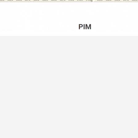
,
,
öße und Tag:
sma Rf-Verbindungsstück
n-Art Rf-Verbindungsstück
rechtwinkl
ontaktdaten
ngguan RitianLink Technology Co.,
Senden Sie Ihre Anfrage d
d.
sprechpartner:
Mr. Liu
lefon:
15099965979