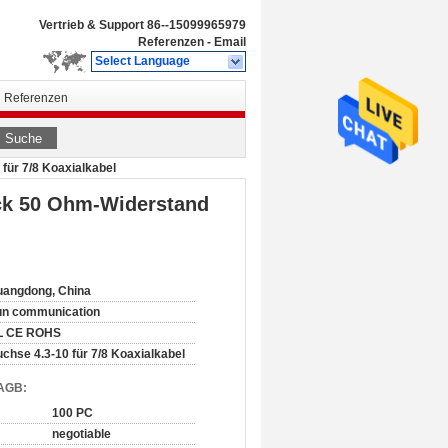
Vertrieb & Support
86--15099965979
Referenzen
-
Email
Select Language
Referenzen
Suche
für 7/8 Koaxialkabel
ück 50 Ohm-Widerstand
angdong, China
un communication
L CE ROHS
chse 4.3-10 für 7/8 Koaxialkabel
 AGB:
100 PC
negotiable