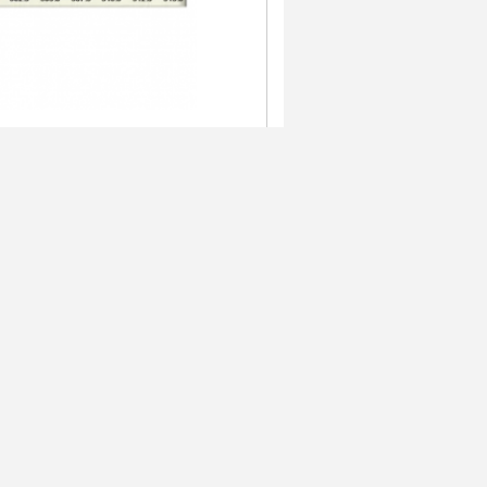
iges Rf-Verbindungsstück
irekt an uns
(
0
/ 3000)