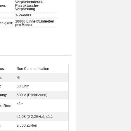
Verpackendetail-
nen:
Plastiktasche-
Verpackung
1-2weeks
10000 Einheit/Einheiten
higkeit:
pro Monat
e:
Sun Communication
:
Rf
:
50 Ohm
ung:
500 V (Effektivwert)
<1>
kt Res:
≤1.08 (0-2.2GHz); ≤1.1
:
≥ 500 Zyklen