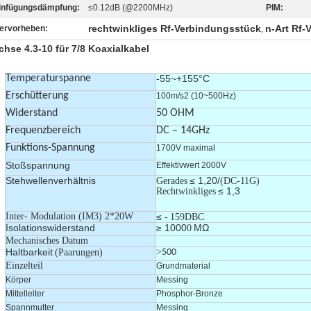
infügungsdämpfung:
≤0.12dB (@2200MHz)
PIM:
rechtwinkliges Rf-Verbindungsstück
n-Art Rf-
ervorheben:
,
hse 4.3-10 für 7/8 Koaxialkabel
Temperaturspanne
-55~+155°C
Erschütterung
100m/s2 (10~500Hz)
Widerstand
50 OHM
Frequenzbereich
DC – 14GHz
Funktions-Spannung
1700V maximal
Stoßspannung
Effektivwert 2000V
Stehwellenverhältnis
≤ 1,20/
Gerades
(DC-11G)
≤ 1,3
Rechtwinkliges
Inter- Modulation (IM3) 2*20W
≤ -
159DBC
Isolationswiderstand
≥ 1000
MΩ
0
Mechanisches Datum
Haltbarkeit
>
(Paarungen)
500
Einzelteil
Grundmaterial
Körper
Messing
Mittelleiter
Phosphor-Bronze
Spannmutter
Messing