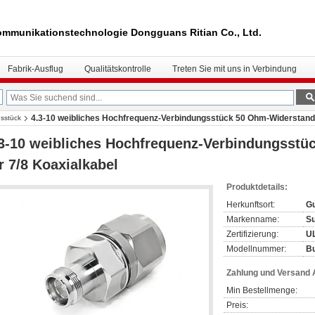
mmunikationstechnologie Dongguans Ritian Co., Ltd.
Fabrik-Ausflug
Qualitätskontrolle
Treten Sie mit uns in Verbindung
4.3-10 weibliches Hochfrequenz-Verbindungsstück 50 Ohm-Widerstand 
sstück
3-10 weibliches Hochfrequenz-Verbindungsst
r 7/8 Koaxialkabel
Produktdetails:
Herkunftsort:
Gu
Markenname:
S
Zertifizierung:
U
Modellnummer:
Bu
Zahlung und Versand
Min Bestellmenge:
Preis: