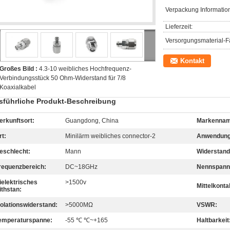
Verpackung Informatio
Lieferzeit:
Versorgungsmaterial-Fä
Kontakt
Großes Bild :
4.3-10 weibliches Hochfrequenz-
Verbindungsstück 50 Ohm-Widerstand für 7/8
Koaxialkabel
sführliche Produkt-Beschreibung
erkunftsort:
Guangdong, China
Markennam
rt:
Minilärm weibliches connector-2
Anwendung
eschlecht:
Mann
Widerstand
requenzbereich:
DC~18GHz
Nennspann
ielektrisches
>1500v
Mittelkonta
ithstan:
solationswiderstand:
>5000MΩ
VSWR:
emperaturspanne:
-55 ℃ ℃~+165
Haltbarkeit