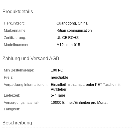
Produktdetails
Herkunftsort:
Guangdong, China
Markenname:
Ritian communication
Zertifizierung:
UL CE ROHS
Modellnummer:
M12 conn-015
Zahlung und Versand AGB
Min Bestellmenge:
100 PC
Preis:
negotiable
Verpackung Informationen:
Einzelteil mit transparenter PET-Tasche mit
Aufkleber
Lieferzeit:
5-7 Tage
Versorgungsmaterial-
10000 Einheit/Einheiten pro Monat
Fähigkeit:
Beschreibung