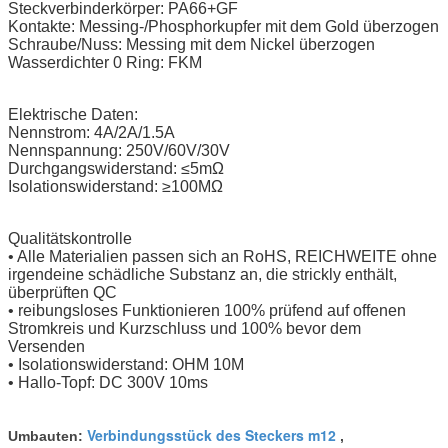
Steckverbinderkörper: PA66+GF
Kontakte: Messing-/Phosphorkupfer mit dem Gold überzogen
Schraube/Nuss: Messing mit dem Nickel überzogen
Wasserdichter 0 Ring: FKM
Elektrische Daten:
Nennstrom: 4A/2A/1.5A
Nennspannung: 250V/60V/30V
Durchgangswiderstand: ≤5mΩ
Isolationswiderstand: ≥100MΩ
Qualitätskontrolle
• Alle Materialien passen sich an RoHS, REICHWEITE ohne
irgendeine schädliche Substanz an, die strickly enthält,
überprüften QC
• reibungsloses Funktionieren 100% prüfend auf offenen
Stromkreis und Kurzschluss und 100% bevor dem
Versenden
• Isolationswiderstand: OHM 10M
• Hallo-Topf: DC 300V 10ms
Verbindungsstück des Steckers m12
Umbauten:
,