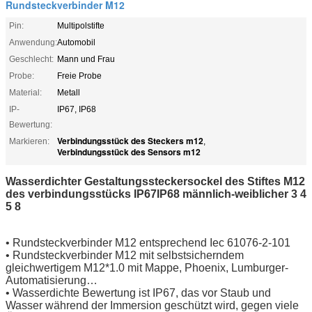
Rundsteckverbinder M12
Pin:
Multipolstifte
Anwendung:
Automobil
Geschlecht:
Mann und Frau
Probe:
Freie Probe
Material:
Metall
IP-
IP67, IP68
Bewertung:
Verbindungsstück des Steckers m12
Markieren:
,
Verbindungsstück des Sensors m12
Wasserdichter Gestaltungssteckersockel des Stiftes M12
des verbindungsstücks IP67IP68 männlich-weiblicher 3 4
5 8
• Rundsteckverbinder M12 entsprechend Iec 61076-2-101
• Rundsteckverbinder M12 mit selbstsicherndem
gleichwertigem M12*1.0 mit Mappe, Phoenix, Lumburger-
Automatisierung…
• Wasserdichte Bewertung ist IP67, das vor Staub und
Wasser während der Immersion geschützt wird, gegen viele