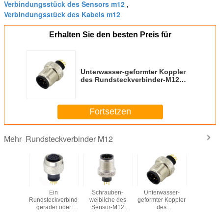
Verbindungsstück des Sensors m12
,
Verbindungsstück des Kabels m12
Erhalten Sie den besten Preis für
Unterwasser-geformter Koppler
des Rundsteckverbinder-M12
männliche der
Schraubensicherungs-8 Kontakte
für medizinisches
Fortsetzen
Rundsteckverbinder M12
Mehr
formte
Ein
Schrauben-
Unterwasser-
4 Pins
rielles
Rundsteckverbinder-
weibliche des
geformter Koppler
Kreislaufa
ngsstück
gerader oder
Sensor-M12
des
rstopfen
rechtwinkliger
Sockel der
Rundsteckverbinder-