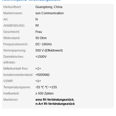
Herkunftsort:
Guangdong, China
Markenname:
sun Communication
Art:
N
ANWENDUNG:
Rf
Geschlecht:
Frau
Widerstand:
50 Ohm
Frequenzbereich:
DC~18GHz
Nennspannung:
500 V (Effektivwert)
Dielektrisches
>1500V
withstan:
Mittelkontakt Res:
<1>
Isolationswiderstand::
>5000MΩ
VSWR:
<1>
Temperaturspanne:
-55 ℃ ℃~+155
Haltbarkeit:
≥ 500 Zyklen
sma Rf-Verbindungsstück
Markieren:
,
n-Art Rf-Verbindungsstück