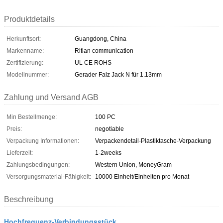
Produktdetails
Herkunftsort:
Guangdong, China
Markenname:
Ritian communication
Zertifizierung:
UL CE ROHS
Modellnummer:
Gerader Falz Jack N für 1.13mm
Zahlung und Versand AGB
Min Bestellmenge:
100 PC
Preis:
negotiable
Verpackung Informationen:
Verpackendetail-Plastiktasche-Verpackung
Lieferzeit:
1-2weeks
Zahlungsbedingungen:
Western Union, MoneyGram
Versorgungsmaterial-Fähigkeit:
10000 Einheit/Einheiten pro Monat
Beschreibung
Hochfrequenz-Verbindungsstück