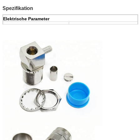
Isolator
PTFE ASTM-D-1710
N/A
Spezifikation
Elektrische Parameter
Widerstand
50 Ohm
Frequenzbereich
DC~18GHz
Nennspannung
500 V (Effektivwert)
Dielektrische Stoßspannung
>1500V
Mitteldurchgangswiderstand
<1>
Äußerer Durchgangswiderstand
<0>
Isolationswiderstand
>5000MΩ
Einfügungsdämpfung
sqrt (f (Gigahertz)) DB
<0>
VSWR
<1>
Mechanische Parameter
Mittelkontaktzurückhaltenkraft
>
20 N
Haltbarkeit
>
500 Zyklen
Klimaparameter
Temperaturspanne
-55 ℃ ℃~+155
Wärmestoß
MIL-STD-202, Meth. 107, Cond. B
Korrosion
MIL-STD-202, Meth. 101, Cond. B
Erschütterung
MIL-STD-202, Meth. 204, Cond. D