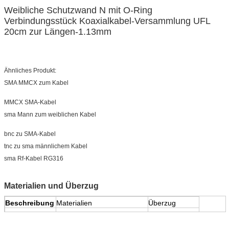
Weibliche Schutzwand N mit O-Ring
Verbindungsstück Koaxialkabel-Versammlung UFL
20cm zur Längen-1.13mm
Ähnliches Produkt:
SMA MMCX zum Kabel
MMCX SMA-Kabel
sma Mann zum weiblichen Kabel
bnc zu SMA-Kabel
tnc zu sma männlichem Kabel
sma Rf-Kabel RG316
Materialien und Überzug
Beschreibung
Materialien
Überzug
Körper
Edelstahl
Passivierung
Kontaktstift
Beryllium kupfernes C17300
Vergolden