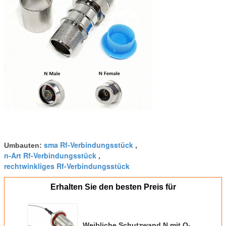
Schock
MIL-STD-202, Meth. 213, Cond.
Ich
Schnittstelle
Entsprechend
MIL-STD-348, IEC 60169-16
sma Rf-Verbindungsstück
Umbauten:
,
n-Art Rf-Verbindungsstück
,
rechtwinkliges Rf-Verbindungsstück
Erhalten Sie den besten Preis für
Weibliche Schutzwand N mit O-