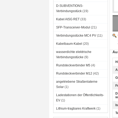
D-SUBVENTIONS-
Verbindungsstück
(19)
Kabel AISG RET
(33)
SFP-Transceiver-Modul
(21)
Verbindungsstücke MC4 PV
(11)
Kabelbaum-Kabel
(20)
Au
wasserdichte elektrische
Verbindungsstücke
(9)
H
Rundsteckverbinder M5
(4)
A
Rundsteckverbinder M12
(42)
G
angetriebene Straßenlaterne
F
Solar
(1)
D
Ladestationen der Öffentlichkeits-
w
EV
(1)
I
Lithium-tragbares Kraftwerk
(1)
T