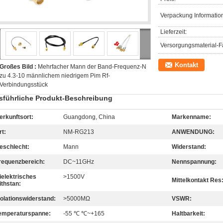
Verpackung Informatio
Lieferzeit:
Versorgungsmaterial-Fä
Kontakt
Großes Bild :
Mehrfacher Mann der Band-Frequenz-N
zu 4.3-10 männlichem niedrigem Pim Rf-
Verbindungsstück
sführliche Produkt-Beschreibung
erkunftsort:
Guangdong, China
Markenname:
rt:
NM-RG213
ANWENDUNG:
eschlecht:
Mann
Widerstand:
requenzbereich:
DC~11GHz
Nennspannung:
ielektrisches
>1500V
Mittelkontakt Res
ithstan:
solationswiderstand:
>5000MΩ
VSWR:
emperaturspanne:
-55 ℃ ℃~+165
Haltbarkeit: