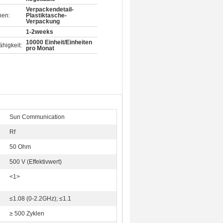
Verpackendetail-
nen:
Plastiktasche-
Verpackung
1-2weeks
10000 Einheit/Einheiten
higkeit:
pro Monat
Sun Communication
Rf
50 Ohm
500 V (Effektivwert)
<1>
:
≤1.08 (0-2.2GHz); ≤1.1
≥ 500 Zyklen