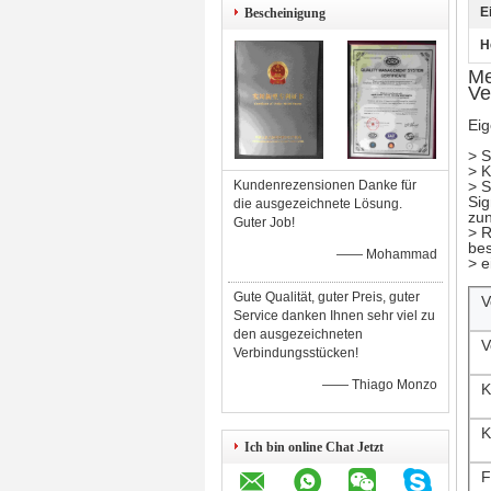
E
Bescheinigung
H
Me
Ve
Eig
> S
> K
Kundenrezensionen Danke für
> S
Sig
die ausgezeichnete Lösung.
zu
Guter Job!
> R
bes
—— Mohammad
> e
Gute Qualität, guter Preis, guter
V
Service danken Ihnen sehr viel zu
den ausgezeichneten
V
Verbindungsstücken!
—— Thiago Monzo
K
K
Ich bin online Chat Jetzt
F