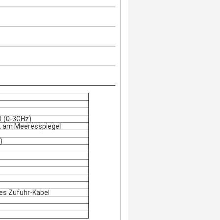
.1 (0-3GHz)
, am Meeresspiegel
)
s Zufuhr-Kabel