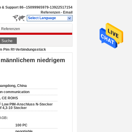
b & Support
86--15099965979-13922517154
Referenzen
-
Email
Select Language
Referenzen
Suche
em Pim Rf-Verbindungsstück
0 männlichem niedrigem
angdong, China
un communication
L CE ROHS
 Low PIM-Anschluss N-Stecker
f 4,3-10 Stecker
 AGB:
100 PC
negotiable