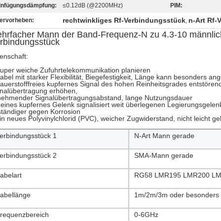
infügungsdämpfung:
≤0.12dB (@2200MHz)
PIM:
rechtwinkliges Rf-Verbindungsstück
n-Art Rf-
ervorheben:
,
hrfacher Mann der Band-Frequenz-N zu 4.3-10 männlic
rbindungsstück
enschaft:
uper weiche Zufuhrtelekommunikation planieren
abel mit starker Flexibilität, Biegefestigkeit, Länge kann besonders ang
auerstofffreies kupfernes Signal des hohen Reinheitsgrades entstöre
nalübertragung erhöhen,
nehmender Signalübertragungsabstand, lange Nutzungsdauer
eines kupfernes Gelenk signalisiert weit überlegenen Legierungsgelenk
tändiger gegen Korrosion
in neues Polyvinylchlorid (PVC), weicher Zugwiderstand, nicht leicht g
erbindungsstück 1
N-Art Mann gerade
erbindungsstück 2
SMA-Mann gerade
abelart
RG58 LMR195 LMR200 LMR 
abellänge
1m/2m/3m oder besonders a
requenzbereich
0-6GHz