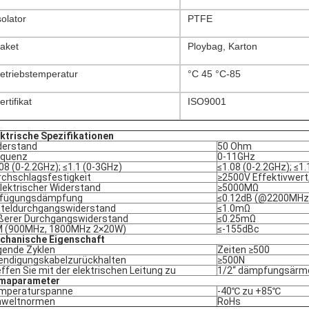
solator
PTFE
aket
Ploybag, Karton
etriebstemperatur
°C 45 °C-85
ertifikat
ISO9001
ektrische Spezifikationen
derstand
50 Ohm
equenz
0-11GHz
08 (0-2.2GHz); ≤1.1 (0-3GHz)
≤1.08 (0-2.2GHz); ≤1
rchschlagsfestigkeit
≥2500V Effektivwert
lektrischer Widerstand
≥5000MΩ
nfügungsdämpfung
≤0.12dB (@2200MHz
tteldurchgangswiderstand
≤1.0mΩ
ßerer Durchgangswiderstand
≤0.25mΩ
M (900MHz, 1800MHz 2×20W)
≤-155dBc
chanische Eigenschaft
gende Zyklen
Zeiten ≥500
endigungskabelzurückhalten
≥500N
ffen Sie mit der elektrischen Leitung zu
1/2“ dämpfungsärme
imaparameter
mperaturspanne
-40℃ zu +85℃
weltnormen
RoHs