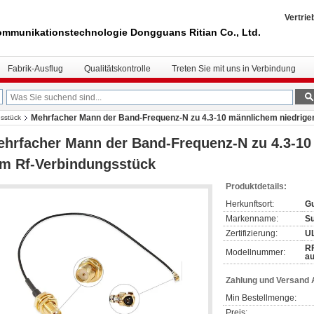
Vertrie
mmunikationstechnologie Dongguans Ritian Co., Ltd.
Fabrik-Ausflug
Qualitätskontrolle
Treten Sie mit uns in Verbindung
Mehrfacher Mann der Band-Frequenz-N zu 4.3-10 männlichem niedrig
sstück
hrfacher Mann der Band-Frequenz-N zu 4.3-1
im Rf-Verbindungsstück
Produktdetails:
Herkunftsort:
Gu
Markenname:
S
Zertifizierung:
U
RF
Modellnummer:
au
Zahlung und Versand
Min Bestellmenge:
Preis: