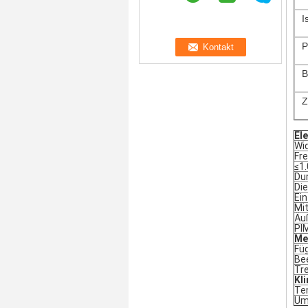
I
P
B
Z
El
Wi
Fr
≤1.
Du
Die
Ei
Mi
Äu
PI
Me
Fü
Be
Tre
Kl
Te
Um