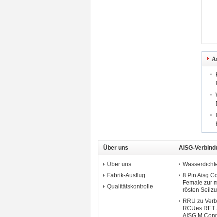
A
Über uns
AISG-Verbind
Über uns
Wasserdicht
Fabrik-Ausflug
8 Pin Aisg C
Female zur m
Qualitätskontrolle
rösten Seilz
RRU zu Verb
RCUes RET S
AISG M Conn