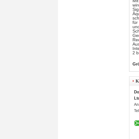
Mit
wir
Sig
Äqu
sch
für
und
Sch
Ger
Rec
Au
Int
2 b
Gr
K
Do
Lt
An
Te