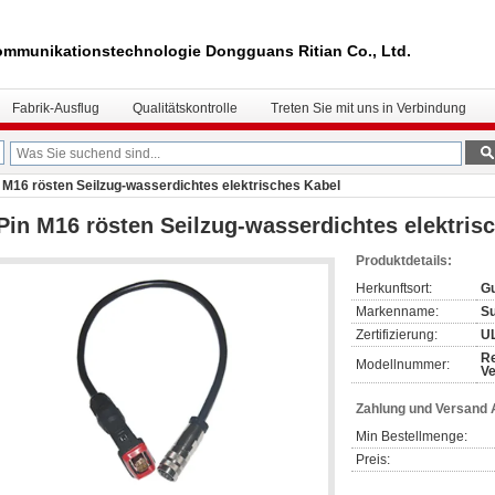
mmunikationstechnologie Dongguans Ritian Co., Ltd.
Fabrik-Ausflug
Qualitätskontrolle
Treten Sie mit uns in Verbindung
n M16 rösten Seilzug-wasserdichtes elektrisches Kabel
Pin M16 rösten Seilzug-wasserdichtes elektris
Produktdetails:
Herkunftsort:
Gu
Markenname:
S
Zertifizierung:
U
Re
Modellnummer:
Ve
Zahlung und Versand
Min Bestellmenge:
Preis: