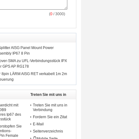
(
0
/ 3000)
litter AISG Panel Mount Power
sembly IP67 8 Pin
lover-SMA zu UFL-Verbindungsstück IPX
ter GPS AP RG178
r 8pin LÄRM AISG RET verkabelt 1m 2m
teuerung
Treten Sie mit uns in
Verbindung
rdicht mit
Treten Sie mit uns in
 DB9
Verbindung
res Ip67 des
Fordern Sie ein Zitat
sstück
E-Mail
stopfen Sie
ntions-
Seitenverzeichnis
Pin Female
Mobile Seite