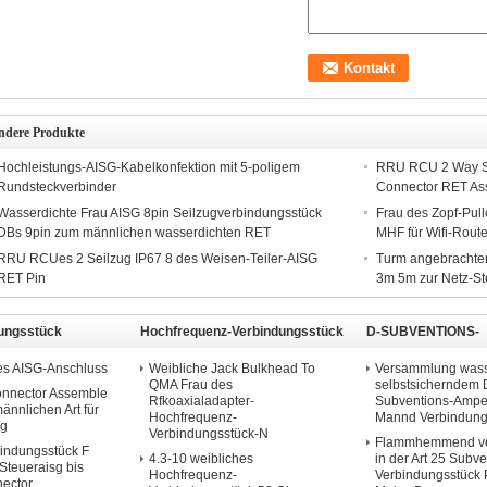
ndere Produkte
Hochleistungs-AISG-Kabelkonfektion mit 5-poligem
RRU RCU 2 Way Sp
Rundsteckverbinder
Connector RET As
Wasserdichte Frau AISG 8pin Seilzugverbindungsstück
Frau des Zopf-Pul
DBs 9pin zum männlichen wasserdichten RET
MHF für Wifi-Rou
RRU RCUes 2 Seilzug IP67 8 des Weisen-Teiler-AISG
Turm angebrachte
RET Pin
3m 5m zur Netz-S
ungsstück
Hochfrequenz-Verbindungsstück
D-SUBVENTIONS-
Verbindungsstück
es AISG-Anschluss
Weibliche Jack Bulkhead To
Versammlung wasse
QMA Frau des
selbstsicherndem
onnector Assemble
Rfkoaxialadapter-
Subventions-Ampe
ännlichen Art für
Hochfrequenz-
Mannd Verbindung
ug
Verbindungsstück-N
Flammhemmend ver
indungsstück F
4.3-10 weibliches
in der Art 25 Subve
teueraisg bis
Hochfrequenz-
Verbindungsstück 
ector