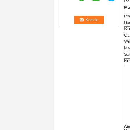
Iso
Ma
Pin
Bu
Ko
Ob
Wei
Mat
Sc
Nu
Ai