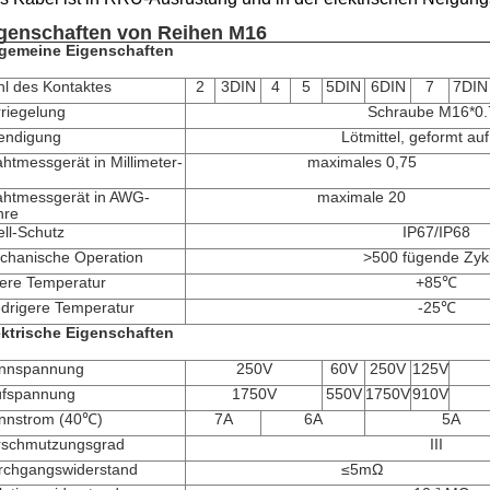
genschaften von Reihen M16
lgemeine Eigenschaften
hl des Kontaktes
2
3DIN
4
5
5DIN
6DIN
7
7DIN
riegelung
Schraube M16*0.
endigung
Lötmittel, geformt au
htmessgerät in Millimeter-
maximales 0,75
ahtmessgerät in AWG-
maximale 20
hre
ll-Schutz
IP67/IP68
chanische Operation
>
500 fügende Zyk
ere Temperatur
+85℃
edrigere Temperatur
-25℃
ektrische Eigenschaften
nnspannung
250V
60V
250V
125V
üfspannung
1750V
550V
1750V
910V
nnstrom (40℃)
7A
6A
5A
rschmutzungsgrad
III
rchgangswiderstand
≤5mΩ