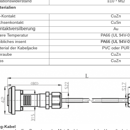
lationswiderstand
≥10 ³ MΩ
terialien
-Kontakt
CuZn
chsenkontakt
CuSn
ntaktversilberung
Au
ere Temperatur
PA66 (UL 94V-0
bliches insent
PA66 (UL 94V-0
erial der Kabeljacke
PVC oder PUR
hraube
CuZn
ss
CuZn
sg-Kabel