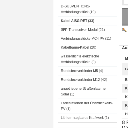
D-SUBVENTIONS-
Verbindungsstück
(19)
Kabel AISG RET
(33)
SFP-Transceiver-Modul
(21)
Verbindungsstücke MC4 PV
(11)
Kabelbaum-Kabel
(20)
Au
wasserdichte elektrische
M
Verbindungsstücke
(9)
G
Rundsteckverbinder M5
(4)
Rundsteckverbinder M12
(42)
B
K
angetriebene Straßenlaterne
Solar
(1)
K
Ladestationen der Öffentlichkeits-
K
EV
(1)
H
Lithium-tragbares Kraftwerk
(1)
8 
Da