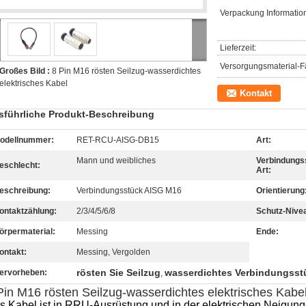
Verpackung Informatio
Lieferzeit:
Versorgungsmaterial-Fä
Großes Bild :
8 Pin M16 rösten Seilzug-wasserdichtes
elektrisches Kabel
Kontakt
sführliche Produkt-Beschreibung
odellnummer:
RET-RCU-AISG-DB15
Art:
Mann und weibliches
Verbindungs
eschlecht:
Art:
eschreibung:
Verbindungsstück AISG M16
Orientierung
ontaktzählung:
2/3/4/5/6/8
Schutz-Nive
örpermaterial:
Messing
Ende:
ontakt:
Messing, Vergolden
rösten Sie Seilzug
wasserdichtes Verbindungsst
ervorheben:
,
Pin M16 rösten Seilzug-wasserdichtes elektrisches Kabe
s Kabel ist in RRU-Ausrüstung und in der elektrischen Neigung