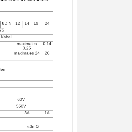
8DIN
12
14
19
24
75
f Kabel
maximales
0,14
0,25
maximales 24
26
len
60V
550V
3A
1A
≤3mΩ