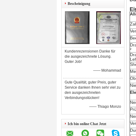
Bescheinigung
Ei
Al
Za
Ver
Be
Dra
²
Kundenrezensionen Danke für
Dr
die ausgezeichnete Lösung.
Le
Guter Job!
She
—— Mohammad
Me
Ob
Gute Qualität, guter Preis, guter
Ni
Service danken Ihnen sehr viel zu
El
den ausgezeichneten
Verbindungsstücken!
Ne
—— Thiago Monzo
Pr
Ne
Ve
Ich bin online Chat Jetzt
Du