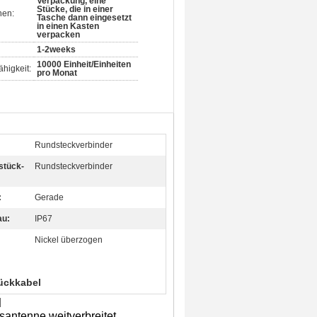
Verpackung, eine
Stücke, die in einer
nen:
Tasche dann eingesetzt
in einen Kasten
verpacken
1-2weeks
10000 Einheit/Einheiten
higkeit:
pro Monat
Rundsteckverbinder
stück-
Rundsteckverbinder
:
Gerade
au:
IP67
Nickel überzogen
ückkabel
l
santenne weitverbreitet