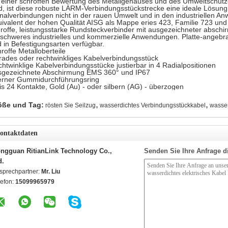
 einer schroffen Bewertung des Metallgehäuses und des Umweltschutz
d, ist diese robuste LÄRM-Verbindungsstückstrecke eine ideale Lösung 
nalverbindungen nicht in der rauen Umwelt und in den industriellen 
ivalent der hohen Qualität AISG als Mappe eries 423, Familie 723 un
roffe, leistungsstarke Rundsteckverbinder mit ausgezeichneter absch
 schweres industrielles und kommerzielle Anwendungen. Platte-angebrac
 in Befestigungsarten verfügbar.
roffe Metalloberteile
ades oder rechtwinkliges Kabelverbindungsstück
htwinklige Kabelverbindungsstücke justierbar in 4 Radialpositionen
sgezeichnete Abschirmung EMS 360° und IP67
erner Gummidurchführungsring
is 24 Kontakte, Gold (Au) - oder silbern (AG) - überzogen
,
,
öße und Tag:
rösten Sie Seilzug
wasserdichtes Verbindungsstückkabel
wasser
ontaktdaten
ngguan RitianLink Technology Co.,
Senden Sie Ihre Anfrage d
d.
sprechpartner:
Mr. Liu
lefon:
15099965979