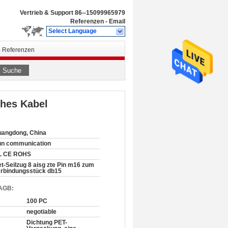
Vertrieb & Support
86--15099965979
Referenzen
-
Email
Select Language
Referenzen
Suche
ches Kabel
angdong, China
un communication
L CE ROHS
t-Seilzug 8 aisg zte Pin m16 zum
rbindungsstück db15
 AGB:
100 PC
negotiable
Dichtung PET-