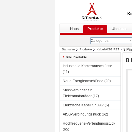
Ko
Haus
Produkte
Über uns
Categories
8 Pi
Startseite
Produkte
Kabel AISG RET
Alle Produkte
8 
Industrielle Kameraanschlüsse
(11)
Neue Energieanschlüsse
(20)
Steckverbinder für
Elektromotorräder
(17)
Elektrische Kabel für UAV
(6)
AISG-Verbindungsstück
(62)
Hochfrequenz-Verbindungsstück
(65)