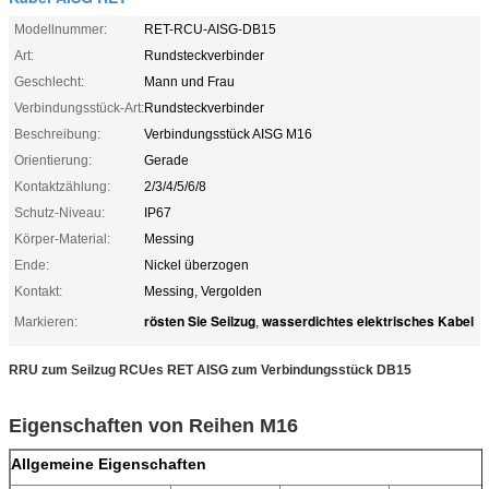
Modellnummer:
RET-RCU-AISG-DB15
Art:
Rundsteckverbinder
Geschlecht:
Mann und Frau
Verbindungsstück-Art:
Rundsteckverbinder
Beschreibung:
Verbindungsstück AISG M16
Orientierung:
Gerade
Kontaktzählung:
2/3/4/5/6/8
Schutz-Niveau:
IP67
Körper-Material:
Messing
Ende:
Nickel überzogen
Kontakt:
Messing, Vergolden
rösten Sie Seilzug
wasserdichtes elektrisches Kabel
Markieren:
,
RRU zum Seilzug RCUes RET AISG zum Verbindungsstück DB15
Eigenschaften von Reihen M16
Allgemeine Eigenschaften