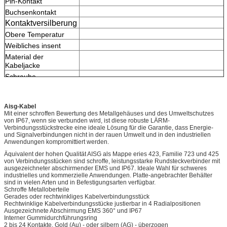
Pin-Kontakt
Buchsenkontakt
Kontaktversilberung
Obere Temperatur
Weibliches insent
Material der
Kabeljacke
Schraube
Nuss
Aisg-Kabel
Mit einer schroffen Bewertung des Metallgehäuses und des Umweltschutzes
von IP67, wenn sie verbunden wird, ist diese robuste LÄRM-
Verbindungsstückstrecke eine ideale Lösung für die Garantie, dass Energie-
und Signalverbindungen nicht in der rauen Umwelt und in den industriellen
Anwendungen kompromittiert werden.
Äquivalent der hohen Qualität AISG als Mappe eries 423, Familie 723 und 425
von Verbindungsstücken sind schroffe, leistungsstarke Rundsteckverbinder mit
ausgezeichneter abschirmender EMS und IP67. Ideale Wahl für schweres
industrielles und kommerzielle Anwendungen. Platte-angebrachter Behälter
sind in vielen Arten und in Befestigungsarten verfügbar.
Schroffe Metalloberteile
Gerades oder rechtwinkliges Kabelverbindungsstück
Rechtwinklige Kabelverbindungsstücke justierbar in 4 Radialpositionen
Ausgezeichnete Abschirmung EMS 360° und IP67
Interner Gummidurchführungsring
2 bis 24 Kontakte, Gold (Au) - oder silbern (AG) - überzogen