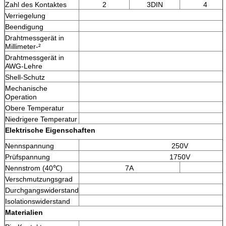
Zahl des Kontaktes
2
3DIN
4
Verriegelung
Beendigung
Drahtmessgerät in
Millimeter-²
Drahtmessgerät in
AWG-Lehre
Shell-Schutz
Mechanische
Operation
Obere Temperatur
Niedrigere Temperatur
Elektrische Eigenschaften
Nennspannung
250V
Prüfspannung
1750V
Nennstrom (40℃)
7A
Verschmutzungsgrad
Durchgangswiderstand
Isolationswiderstand
Materialien