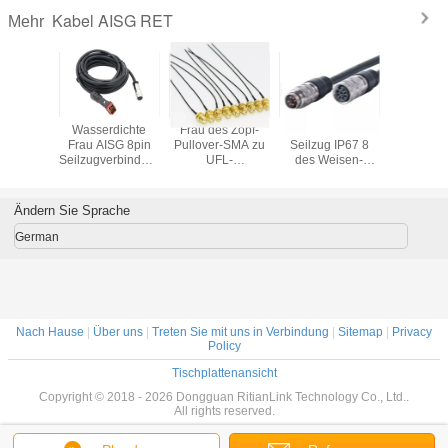
Kabel AISG RET
Mehr
U 2 Way
Wasserdichte
Frau des Zopf-
RRU RCUes 2
2,0 Man
er AISG
Frau AISG 8pin
Pullover-SMA zu
Seilzug IP67 8
weibliche
 Mount
Seilzugverbindungsstück
UFL-
des Weisen-
AISG RE
onnector
DBs 9pin zum
Verbindungsstück
Teiler-AISG RET
Kabel-0.
sembly
männlichen
IPX MHF für Wifi-
Pin
für RCU
8 Pin
wasserdichten
Router GPS AP
RR
Ändern Sie Sprache
RET
RG178
German
Nach Hause
|
Über uns
|
Treten Sie mit uns in Verbindung
|
Sitemap
|
Privacy
Policy
Tischplattenansicht
Copyright © 2018 - 2026 Dongguan RitianLink Technology Co., Ltd..
All rights reserved.