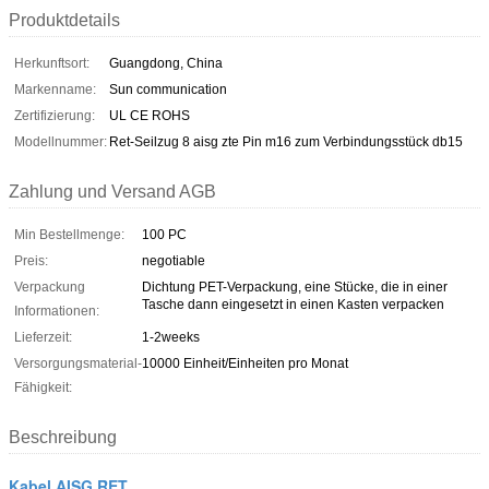
Produktdetails
Herkunftsort:
Guangdong, China
Markenname:
Sun communication
Zertifizierung:
UL CE ROHS
Modellnummer:
Ret-Seilzug 8 aisg zte Pin m16 zum Verbindungsstück db15
Zahlung und Versand AGB
Min Bestellmenge:
100 PC
Preis:
negotiable
Verpackung
Dichtung PET-Verpackung, eine Stücke, die in einer
Tasche dann eingesetzt in einen Kasten verpacken
Informationen:
Lieferzeit:
1-2weeks
Versorgungsmaterial-
10000 Einheit/Einheiten pro Monat
Fähigkeit:
Beschreibung
Kabel AISG RET