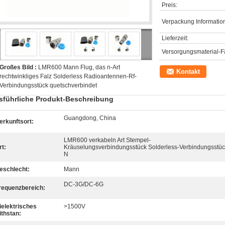
Preis:
Verpackung Informatio
Lieferzeit:
Versorgungsmaterial-Fä
Großes Bild :
LMR600 Mann Flug, das n-Art
Kontakt
rechtwinkliges Falz Solderless Radioantennen-Rf-
Verbindungsstück quetschverbindet
sführliche Produkt-Beschreibung
Guangdong, China
erkunftsort:
LMR600 verkabeln Art Stempel-
rt:
Kräuselungsverbindungsstück Solderless-Verbindungsstüc
N
eschlecht:
Mann
DC-3G/DC-6G
requenzbereich:
ielektrisches
>1500V
ithstan: