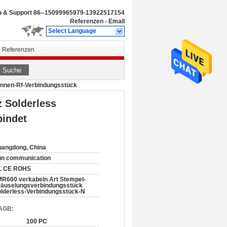
b & Support
86--15099965979-13922517154
Referenzen
-
Email
Select Language
Referenzen
Suche
tennen-Rf-Verbindungsstück
z Solderless
bindet
angdong, China
un communication
L CE ROHS
R600 verkabeln Art Stempel-
räuselungsverbindungsstück
lderless-Verbindungsstück-N
 AGB:
100 PC