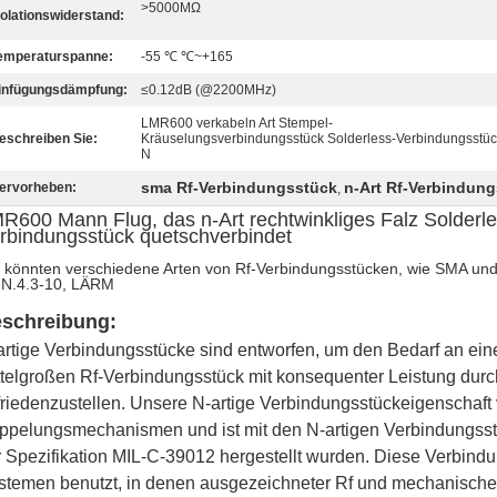
>5000MΩ
solationswiderstand:
emperaturspanne:
-55 ℃ ℃~+165
infügungsdämpfung:
≤0.12dB (@2200MHz)
LMR600 verkabeln Art Stempel-
eschreiben Sie:
Kräuselungsverbindungsstück Solderless-Verbindungsstüc
N
sma Rf-Verbindungsstück
n-Art Rf-Verbindun
ervorheben:
,
R600 Mann Flug, das n-Art rechtwinkliges Falz Solderl
rbindungsstück quetschverbindet
 könnten verschiedene Arten von Rf-Verbindungsstücken, wie SMA un
 N.4.3-10, LÄRM
schreibung:
artige Verbindungsstücke sind entworfen, um den Bedarf an eine
ttelgroßen Rf-Verbindungsstück mit konsequenter Leistung durc
friedenzustellen. Unsere N-artige Verbindungsstückeigenschaft 
ppelungsmechanismen und ist mit den N-artigen Verbindungsstü
r Spezifikation MIL-C-39012 hergestellt wurden. Diese Verbind
stemen benutzt, in denen ausgezeichneter Rf und mechanische Le