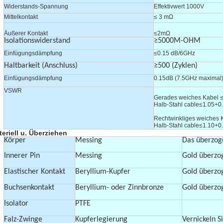
Widerstands-Spannung
Effektivwert 1000V
Mittelkontakt
≤ 3 mΩ
Äußerer Kontakt
≤2mΩ
Isolationswiderstand
≥5000M-OHM
Einfügungsdämpfung
≤0.15 dB/6GHz
Haltbarkeit (Anschluss)
≥500 (Zyklen)
Einfügungsdämpfung
0.15dB (7.5GHz maximal
VSWR
Gerades weiches Kabel 
Halb-Stahl cable≤1.05+0
Rechtwinkliges weiches 
Halb-Stahl cable≤1.10+0
eriell u. Überziehen
Körper
Messing
Das überzog
Innerer Pin
Messing
Gold überzo
Elastischer Kontakt
Beryllium-Kupfer
Gold überzo
Buchsenkontakt
Beryllium- oder Zinnbronze
Gold überzo
Isolator
PTFE
Falz-Zwinge
Kupferlegierung
Vernickeln S