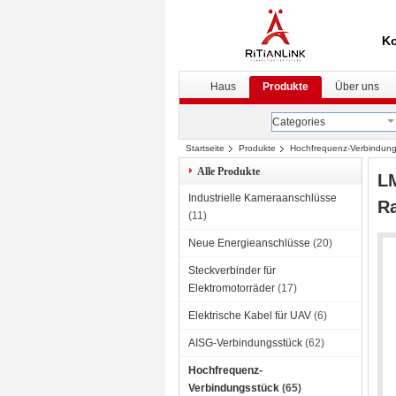
Ko
Haus
Produkte
Über uns
Categories
Startseite
Produkte
Hochfrequenz-Verbindung
quetschverbindet
Alle Produkte
LM
Industrielle Kameraanschlüsse
Ra
(11)
Neue Energieanschlüsse
(20)
Steckverbinder für
Elektromotorräder
(17)
Elektrische Kabel für UAV
(6)
AISG-Verbindungsstück
(62)
Hochfrequenz-
Verbindungsstück
(65)