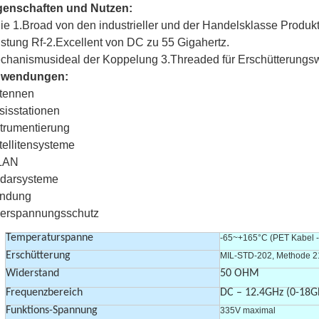
genschaften und Nutzen:
nie 1.Broad von den industrieller und der Handelsklasse Produkte
istung Rf-2.Excellent von DC zu 55 Gigahertz.
chanismusideal der Koppelung 3.Threaded für Erschütterungsw
wendungen:
tennen
sisstationen
strumentierung
tellitensysteme
LAN
darsysteme
ndung
erspannungsschutz
Temperaturspanne
-65~+165°C (PET Kabel 
Erschütterung
MIL-STD-202, Methode 2
Widerstand
50 OHM
Frequenzbereich
DC – 12.4GHz (0-18G
Funktions-Spannung
335V maximal