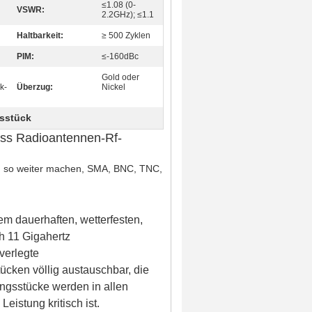
≤1.08 (0-
VSWR:
2.2GHz); ≤1.1
Haltbarkeit:
≥ 500 Zyklen
PIM:
≤-160dBc
Gold oder
k-
Überzug:
Nickel
gsstück
ess Radioantennen-Rf-
d so weiter machen, SMA, BNC, TNC,
m dauerhaften, wetterfesten,
h 11 Gigahertz
verlegte
cken völlig austauschbar, die
ungsstücke werden in allen
istung kritisch ist.