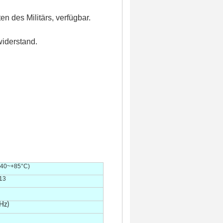
n des Militärs, verfügbar.
iderstand.
-40~+85°C)
13
Hz)