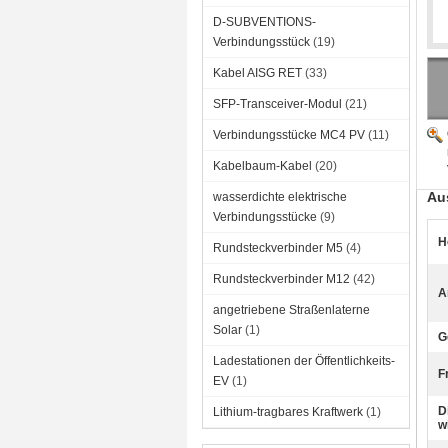
D-SUBVENTIONS-
Verbindungsstück
(19)
Kabel AISG RET
(33)
SFP-Transceiver-Modul
(21)
Verbindungsstücke MC4 PV
(11)
Kabelbaum-Kabel
(20)
Au
wasserdichte elektrische
Verbindungsstücke
(9)
H
Rundsteckverbinder M5
(4)
Rundsteckverbinder M12
(42)
A
angetriebene Straßenlaterne
Solar
(1)
G
Ladestationen der Öffentlichkeits-
F
EV
(1)
D
Lithium-tragbares Kraftwerk
(1)
w