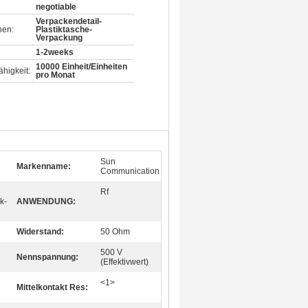
negotiable
Verpackendetail-
nen:
Plastiktasche-
Verpackung
1-2weeks
10000 Einheit/Einheiten
higkeit:
pro Monat
Sun
Markenname:
Communication
Rf
k-
ANWENDUNG:
Widerstand:
50 Ohm
500 V
Nennspannung:
(Effektivwert)
<1>
Mittelkontakt Res: