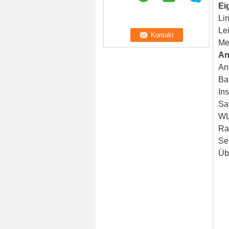
Ei
Li
Le
Me
An
An
Ba
In
Sa
W
Ra
Se
Üb