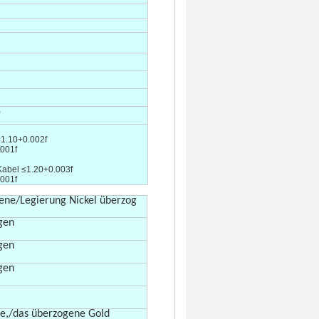
)
≤
1.10+0.002f
.001f
Kabel ≤
1.20+0.003f
.001f
ene/Legierung Nickel überzog
gen
gen
gen
ie,/das überzogene Gold