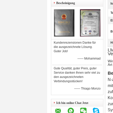
Bescheinigung
I
T
E
B
Kundenrezensionen Danke für
H
die ausgezeichnete Lösung.
LM
Guter Job!
Ve
—— Mohammad
Wir
Art
Gute Qualität, guter Preis, guter
Be
Service danken Ihnen sehr viel zu
den ausgezeichneten
N-
Verbindungsstücken!
mi
—— Thiago Monzo
zu
Ko
Ich bin online Chat Jetzt
zu
Sy