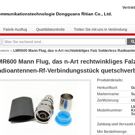
Vertrie
mmunikationstechnologie Dongguans Ritian Co., Ltd.
Fabrik-Ausflug
Qualitätskontrolle
Treten Sie mit uns in Verbindung
LMR600 Mann Flug, das n-Art rechtwinkliges Falz Solderless Radioan
sstück
R600 Mann Flug, das n-Art rechtwinkliges Fal
dioantennen-Rf-Verbindungsstück quetschver
Produktdetails:
Herkunftsort:
Gu
Markenname:
S
Zertifizierung:
U
LM
Modellnummer:
K
So
Zahlung und Versand
Min Bestellmenge: