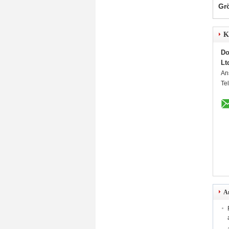
Gr
K
Do
Lt
An
Te
A