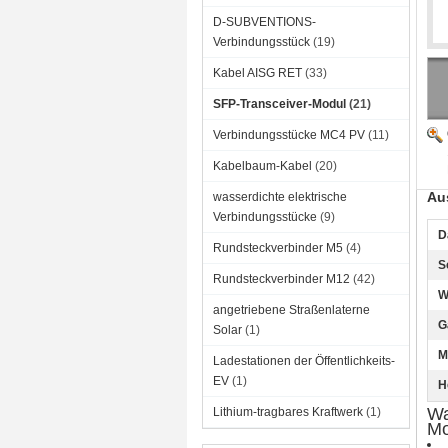
D-SUBVENTIONS-
Verbindungsstück
(19)
Kabel AISG RET
(33)
SFP-Transceiver-Modul
(21)
Verbindungsstücke MC4 PV
(11)
Kabelbaum-Kabel
(20)
Au
wasserdichte elektrische
Verbindungsstücke
(9)
D
Rundsteckverbinder M5
(4)
S
Rundsteckverbinder M12
(42)
W
angetriebene Straßenlaterne
G
Solar
(1)
M
Ladestationen der Öffentlichkeits-
EV
(1)
H
Wa
Lithium-tragbares Kraftwerk
(1)
Mo