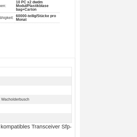
10 PC x2 dwdm
nen:
Modul/Plastikblase
bag+Carton
60000-teilig/Stücke pro
higkeit:
Monat
, Wacholderbusch
ompatibles Transceiver Sfp-