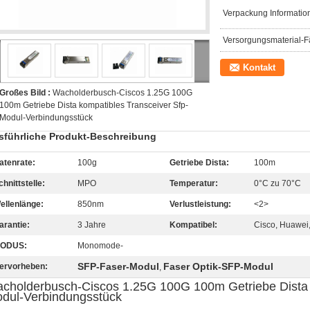
Verpackung Informatio
Versorgungsmaterial-Fä
Kontakt
Großes Bild :
Wacholderbusch-Ciscos 1.25G 100G
100m Getriebe Dista kompatibles Transceiver Sfp-
Modul-Verbindungsstück
sführliche Produkt-Beschreibung
atenrate:
100g
Getriebe Dista:
100m
chnittstelle:
MPO
Temperatur:
0°C zu 70°C
ellenlänge:
850nm
Verlustleistung:
<2>
arantie:
3 Jahre
Kompatibel:
Cisco, Huawei
ODUS:
Monomode-
SFP-Faser-Modul
Faser Optik-SFP-Modul
ervorheben:
,
cholderbusch-Ciscos 1.25G 100G 100m Getriebe Dista k
dul-Verbindungsstück