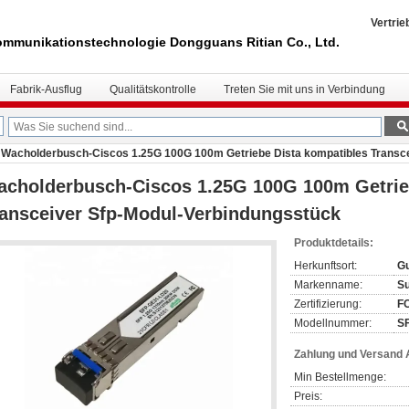
Vertrie
mmunikationstechnologie Dongguans Ritian Co., Ltd.
Fabrik-Ausflug
Qualitätskontrolle
Treten Sie mit uns in Verbindung
Wacholderbusch-Ciscos 1.25G 100G 100m Getriebe Dista kompatibles Transc
cholderbusch-Ciscos 1.25G 100G 100m Getrie
ansceiver Sfp-Modul-Verbindungsstück
Produktdetails:
Herkunftsort:
Gu
Markenname:
S
Zertifizierung:
FC
Modellnummer:
S
Zahlung und Versand
Min Bestellmenge:
Preis: