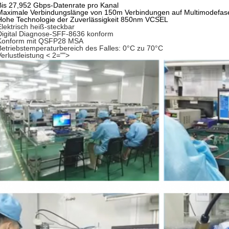
Bis 27,952 Gbps-Datenrate pro Kanal
Maximale Verbindungslänge von 150m Verbindungen auf Multimodefa
Hohe Technologie der Zuverlässigkeit 850nm VCSEL
Elektrisch heiß-steckbar
Digital Diagnose-SFF-8636 konform
Konform mit QSFP28 MSA
Betriebstemperaturbereich des Falles: 0°C zu 70°C
Verlustleistung
< 2="">