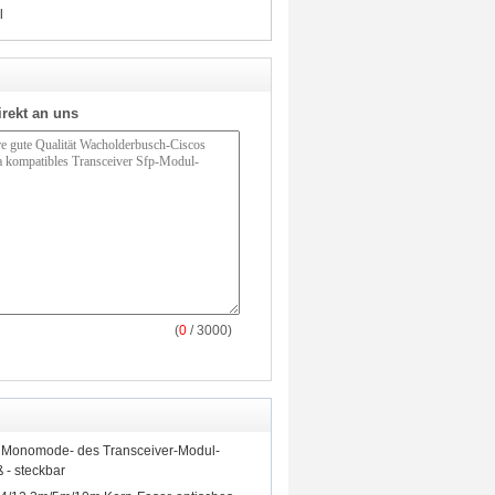
l
irekt an uns
(
0
/ 3000)
Monomode- des Transceiver-Modul-
- steckbar