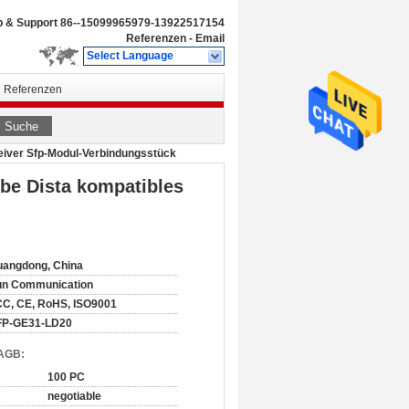
b & Support
86--15099965979-13922517154
Referenzen
-
Email
Select Language
Referenzen
Suche
eiver Sfp-Modul-Verbindungsstück
be Dista kompatibles
angdong, China
un Communication
C, CE, RoHS, ISO9001
FP-GE31-LD20
 AGB:
100 PC
negotiable