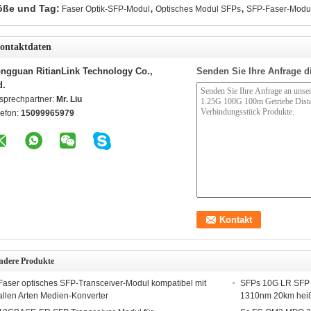
,
,
öße und Tag:
Faser Optik-SFP-Modul
Optisches Modul SFPs
SFP-Faser-Modu
ontaktdaten
ngguan RitianLink Technology Co.,
Senden Sie Ihre Anfrage d
d.
sprechpartner:
Mr. Liu
lefon:
15099965979
ndere Produkte
Faser optisches SFP-Transceiver-Modul kompatibel mit
SFPs 10G LR SFP 
allen Arten Medien-Konverter
1310nm 20km heiß 