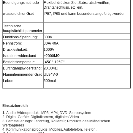
Beendigungsmethode
Flexibel drücken Sie, Substratschweißen,
Drahtanschluss, etc. ein.
wasserdichter Grad:
IP67, IP65 und kann besonders angefertigt werden
Technische
hauptsächlichparameter:
Funktions-Spannung:
300V
Nennstrom:
30A/ 40A
Druckfestigkeit:
1000V
Isolationswiderstand
≥2000MΩ
Betriebstemperatur:
-45C°-125C°
Durchgangswiderstand:
≤0.004Ω
Flammhemmender Grad:
UL94V-0
Leben:
500mal
Einsatzbereich
1.
Audio-/Videoprodukt: MP3, MP4, DVD, Stereosystem
2. Digital-Geräte: Digitalkamera, digitales Video
3. Fernsteuerungs: Fahrzeug, Rollentür, Produkte des inländischen
Wertpapieres
4. Kommunikationsprodukte: Mobiles, Autotelefon, Telefon,