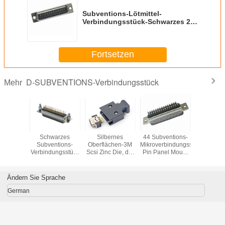
Subventions-Lötmittel-
Verbindungsstück-Schwarzes 26
Pin Waterproof Electric
Connector Female25 D
Fortsetzen
D-SUBVENTIONS-Verbindungsstück
Mehr
ckel 9
Schwarzes
Silbernes
44 Subventions-
15-poliger
tions-
Subventions-
Oberflächen-3M
Mikroverbindungsstück
Steck
 Pin D,
Verbindungsstück
Scsi Zinc Die, der
Pin Panel Mount
ische D
des Gray
MDR 26 Pin
Power
on 9 Pin
Colorized-Farbe-
Waterproof Panel
Connectors HDB
nnector
HDP drei Reihe
Mount Connector
Sockel-D
Ändern Sie Sprache
rad-
DB-Titel-Sockel-D
wirft
German