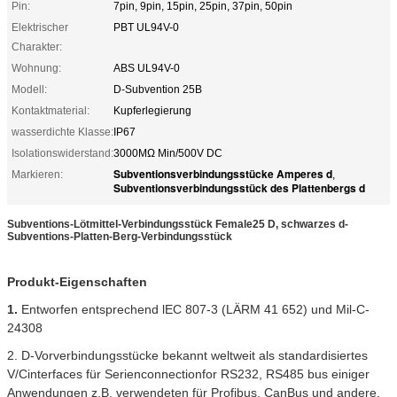
Pin:
7pin, 9pin, 15pin, 25pin, 37pin, 50pin
Elektrischer
PBT UL94V-0
Charakter:
Wohnung:
ABS UL94V-0
Modell:
D-Subvention 25B
Kontaktmaterial:
Kupferlegierung
wasserdichte Klasse:
IP67
Isolationswiderstand:
3000MΩ Min/500V DC
Subventionsverbindungsstücke Amperes d
Markieren:
,
Subventionsverbindungsstück des Plattenbergs d
Subventions-Lötmittel-Verbindungsstück Female25 D, schwarzes d-
Subventions-Platten-Berg-Verbindungsstück
Produkt-Eigenschaften
1.
Entworfen entsprechend lEC 807-3 (LÄRM 41 652) und Mil-C-
24308
2. D-Vorverbindungsstücke bekannt weltweit als standardisiertes
V/Cinterfaces für Serienconnectionfor RS232, RS485 bus einiger
Anwendungen z.B. verwendeten für Profibus, CanBus und andere.