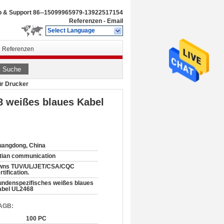
b & Support
86--15099965979-13922517154
Referenzen
-
Email
Select Language
Referenzen
Suche
ür Drucker
 weißes blaues Kabel
angdong, China
tian communication
wns TUV/UL/JET/CSA/CQC
rtification.
ndenspezifisches weißes blaues
abel UL2468
 AGB:
100 PC