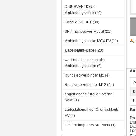
D-SUBVENTIONS-
Verbindungsstück
(19)
Kabel AISG RET
(33)
SFP-Transceiver-Modul
(21)
Verbindungsstücke MC4 PV
(11)
Kabelbaum-Kabel
(20)
wasserdichte elektrische
Verbindungsstücke
(9)
Au
Rundsteckverbinder M5
(4)
Ze
Rundsteckverbinder M12
(42)
D
angetriebene Straßenlaterne
Solar
(1)
H
Ku
Ladestationen der Öffentlichkeits-
EV
(1)
Dr
Dra
Lithium-tragbares Kraftwerk
(1)
Dra
Lä
An