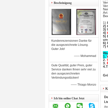
Ver
Bescheinigung
Ver
Ne
Art
Bee
1)
2)
3) 
4)
5)
un
Kundenrezensionen Danke für
6) 
die ausgezeichnete Lösung.
7)
Guter Job!
Wa
—— Mohammad
1.
2.
3.
Gute Qualität, guter Preis, guter
4.
Service danken Ihnen sehr viel zu
den ausgezeichneten
Gr
Verbindungsstücken!
—— Thiago Monzo
K
Do
Ich bin online Chat Jetzt
Lt
An