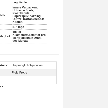
negotiable
Innere Verpackung:
Hölzerne Spule,
Plastikspule,
nen:
Papierspule pakcing
Ourter: Kartonieren Sie
Kasten,
5-7 Tage
10000
Kilometer/Kilometer pro
higkeit:
elektronischen Draht
des Monats
stück:
Ursprünglich/Äquivalent
Freie Probe
er