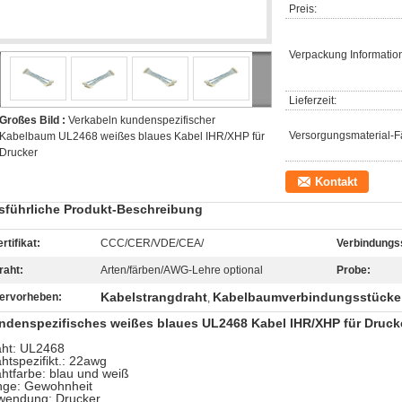
Preis:
Verpackung Informatio
Lieferzeit:
Großes Bild :
Verkabeln kundenspezifischer
Versorgungsmaterial-Fä
Kabelbaum UL2468 weißes blaues Kabel IHR/XHP für
Drucker
Kontakt
sführliche Produkt-Beschreibung
rtifikat:
CCC/CER/VDE/CEA/
Verbindungs
raht:
Arten/färben/AWG-Lehre optional
Probe:
Kabelstrangdraht
Kabelbaumverbindungsstücke
ervorheben:
,
ndenspezifisches weißes blaues UL2468 Kabel IHR/XHP für Druck
aht: UL2468
htspezifikt.: 22awg
htfarbe: blau und weiß
nge: Gewohnheit
wendung: Drucker