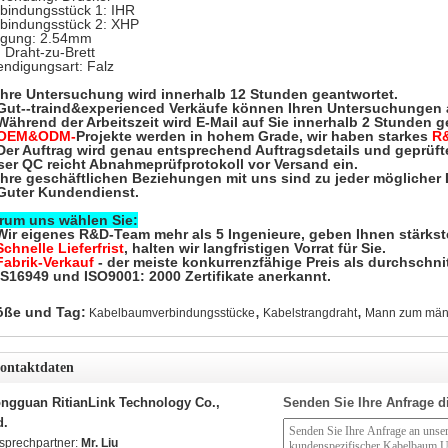
bindungsstück 1: IHR
bindungsstück 2: XHP
igung: 2.54mm
: Draht-zu-Brett
ndigungsart: Falz
Ihre Untersuchung wird innerhalb 12 Stunden geantwortet.
 Gut--traind&experienced Verkäufe können Ihren Untersuchungen 
Während der Arbeitszeit wird E-Mail auf Sie innerhalb 2 Stunden g
OEM&ODM-
Projekte werden in hohem Grade, wir haben starkes
R
 Der Auftrag wird genau entsprechend Auftragsdetails und geprüft
ser QC reicht Abnahmeprüfprotokoll vor Versand ein.
Ihre geschäftlichen Beziehungen mit uns sind zu jeder möglicher Dr
 Guter Kundendienst.
rum uns wählen Sie:
Wir eigenes R&D-Team mehr als 5 Ingenieure, geben Ihnen stärkst
Schnelle Lieferfrist
, halten wir langfristigen Vorrat für Sie.
Fabrik-Verkauf
- der meiste konkurrenzfähige Preis als durchschnit
TS16949 und ISO9001: 2000 Zertifikate anerkannt.
,
,
öße und Tag:
Kabelbaumverbindungsstücke
Kabelstrangdraht
Mann zum männ
ontaktdaten
ngguan RitianLink Technology Co.,
Senden Sie Ihre Anfrage d
d.
sprechpartner:
Mr. Liu