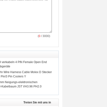
(
0
/ 3000)
 verkabeln 4 PIN Female Open End
tsgeräte
Pin Wire Harness Cable Molex D Stecker
 Pin/3 Pin Coolers Y
2mm Neigungs-elektronischen
el-Kabelbaum JST VH3.96 PH2.0
Treten Sie mit uns in