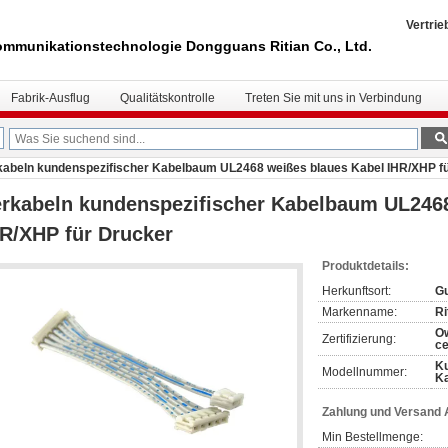
Vertrie
mmunikationstechnologie Dongguans Ritian Co., Ltd.
Fabrik-Ausflug
Qualitätskontrolle
Treten Sie mit uns in Verbindung
kabeln kundenspezifischer Kabelbaum UL2468 weißes blaues Kabel IHR/XHP f
rkabeln kundenspezifischer Kabelbaum UL2468
R/XHP für Drucker
Produktdetails:
Herkunftsort:
Gu
Markenname:
Ri
O
Zertifizierung:
ce
Ku
Modellnummer:
K
Zahlung und Versand
Min Bestellmenge: