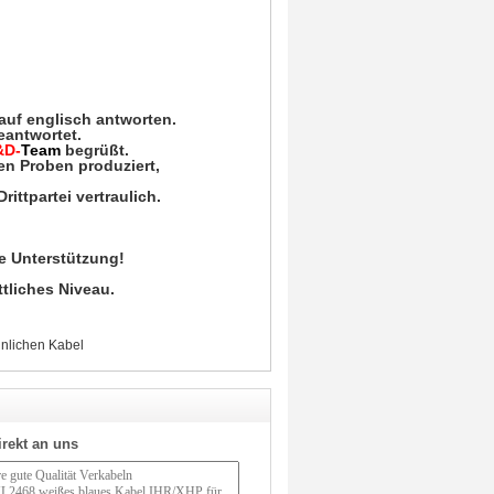
auf englisch antworten.
eantwortet.
&D-
Team
begrüßt
.
en Proben produziert,
ittpartei vertraulich.
e Unterstützung!
tliches Niveau.
lichen Kabel
irekt an uns