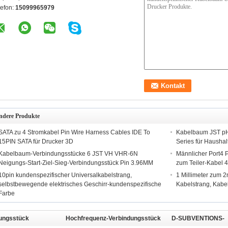
lefon:
15099965979
ndere Produkte
SATA zu 4 Stromkabel Pin Wire Harness Cables IDE To
Kabelbaum JST pH
15PIN SATA für Drucker 3D
Series für Haushal
Kabelbaum-Verbindungsstücke 6 JST VH VHR-6N
Männlicher Port4 
Neigungs-Start-Ziel-Sieg-Verbindungsstück Pin 3.96MM
zum Teiler-Kabel 4
10pin kundenspezifischer Universalkabelstrang,
1 Millimeter zum 
selbstbewegende elektrisches Geschirr-kundenspezifische
Kabelstrang, Kab
Farbe
ungsstück
Hochfrequenz-Verbindungsstück
D-SUBVENTIONS-