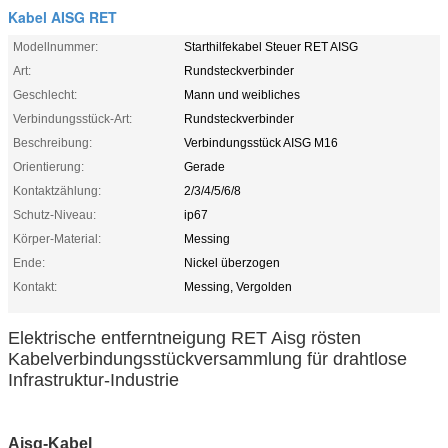
Kabel AISG RET
Modellnummer:
Starthilfekabel Steuer RET AISG
Art:
Rundsteckverbinder
Geschlecht:
Mann und weibliches
Verbindungsstück-Art:
Rundsteckverbinder
Beschreibung:
Verbindungsstück AISG M16
Orientierung:
Gerade
Kontaktzählung:
2/3/4/5/6/8
Schutz-Niveau:
ip67
Körper-Material:
Messing
Ende:
Nickel überzogen
Kontakt:
Messing, Vergolden
Elektrische entferntneigung RET Aisg rösten
Kabelverbindungsstückversammlung für drahtlose
Infrastruktur-Industrie
Aisg-Kabel