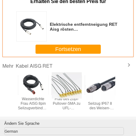
Erhalten Sie den besten Preis für
Elektrische entferntneigung RET
Aisg rösten
Kabelverbindungsstückversammlung
für drahtlose Infrastruktur-
Industrie
Fortsetzen
Kabel AISG RET
Mehr
U 2 Way
Wasserdichte
Frau des Zopf-
RRU RCUes 2
2,0 Man
er AISG
Frau AISG 8pin
Pullover-SMA zu
Seilzug IP67 8
weibliche
 Mount
Seilzugverbindungsstück
UFL-
des Weisen-
AISG RE
onnector
DBs 9pin zum
Verbindungsstück
Teiler-AISG RET
Kabel-0.
sembly
männlichen
IPX MHF für Wifi-
Pin
für RCU
8 Pin
wasserdichten
Router GPS AP
RR
Ändern Sie Sprache
RET
RG178
German