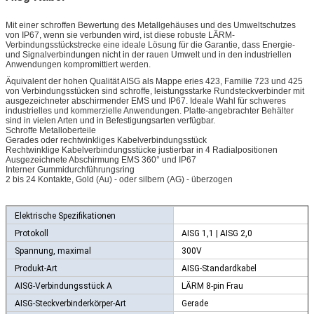
Mit einer schroffen Bewertung des Metallgehäuses und des Umweltschutzes
von IP67, wenn sie verbunden wird, ist diese robuste LÄRM-
Verbindungsstückstrecke eine ideale Lösung für die Garantie, dass Energie-
und Signalverbindungen nicht in der rauen Umwelt und in den industriellen
Anwendungen kompromittiert werden.
Äquivalent der hohen Qualität AISG als Mappe eries 423, Familie 723 und 425
von Verbindungsstücken sind schroffe, leistungsstarke Rundsteckverbinder mit
ausgezeichneter abschirmender EMS und IP67. Ideale Wahl für schweres
industrielles und kommerzielle Anwendungen. Platte-angebrachter Behälter
sind in vielen Arten und in Befestigungsarten verfügbar.
Schroffe Metalloberteile
Gerades oder rechtwinkliges Kabelverbindungsstück
Rechtwinklige Kabelverbindungsstücke justierbar in 4 Radialpositionen
Ausgezeichnete Abschirmung EMS 360° und IP67
Interner Gummidurchführungsring
2 bis 24 Kontakte, Gold (Au) - oder silbern (AG) - überzogen
Elektrische Spezifikationen
Protokoll
AISG 1,1 | AISG 2,0
Spannung, maximal
300V
Produkt-Art
AISG-Standardkabel
AISG-Verbindungsstück A
LÄRM 8-pin Frau
AISG-Steckverbinderkörper-Art
Gerade