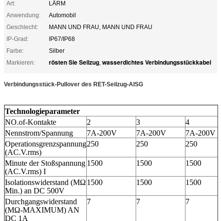
Art:
LÄRM
Anwendung:
Automobil
Geschlecht:
MANN UND FRAU, MANN UND FRAU
IP-Grad:
IP67/IP68
Farbe:
Silber
rösten Sie Seilzug
wasserdichtes Verbindungsstückkabel
Markieren:
,
Verbindungsstück-Pullover des RET-Seilzug-AISG
Technologieparameter
NO.of-Kontakte
2
3
4
Nennstrom/Spannung
7A-200V
7A-200V
7A-200V
Operationsgrenzspannung
250
250
250
(AC.V.rms)
Minute der Stoßspannung
1500
1500
1500
(AC.V.rms) I
Isolationswiderstand (MΩ
1500
1500
1500
Min.) an DC 500V
Durchgangswiderstand
7
7
7
(MΩ-MAXIMUM) AN
DC 1A