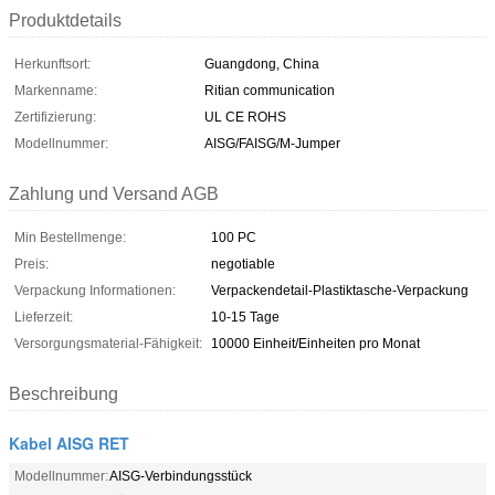
Produktdetails
Herkunftsort:
Guangdong, China
Markenname:
Ritian communication
Zertifizierung:
UL CE ROHS
Modellnummer:
AISG/FAISG/M-Jumper
Zahlung und Versand AGB
Min Bestellmenge:
100 PC
Preis:
negotiable
Verpackung Informationen:
Verpackendetail-Plastiktasche-Verpackung
Lieferzeit:
10-15 Tage
Versorgungsmaterial-Fähigkeit:
10000 Einheit/Einheiten pro Monat
Beschreibung
Kabel AISG RET
Modellnummer:
AISG-Verbindungsstück