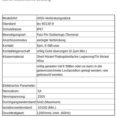
Modell/Art
AISG-Verbindungsstück
Standard
Iec 60130-9
Schutzklasse
IP67
Beendigungsart
Falz Pin Solderings /Terminal
Anschlussmodus
verlegte Verbindung
Kontakt
5pin, 8 Stift usw.
Kontakteigenschaft
völlig Gold überzogen (0.2μm Min.)
Körpermaterial
Shell Nickel Plating/dreifache Legierung/Tin Nickel
Alloy
völlig geladen mit 8 Stiften oder es kann in die
gekennzeichnete Lochposition gelegt werden, wie
gebraucht worden.
Elektrischer Parameter:
Nennstrom:
5A
Nennspannung:
250V
Durchgangswiderstand:
5mΩ (Maximum)
Isolationswiderstand:
1010Ω (Min.)
Druckfestigkeit:
1200Vrms.1min. (60Hz)