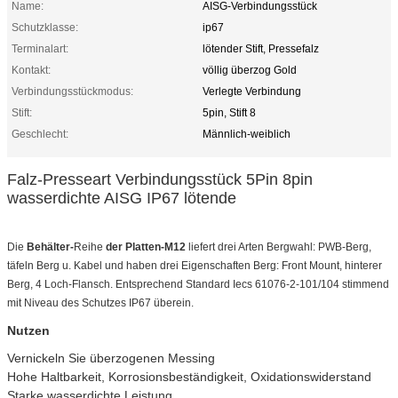
Name:
AISG-Verbindungsstück
Schutzklasse:
ip67
Terminalart:
lötender Stift, Pressefalz
Kontakt:
völlig überzog Gold
Verbindungsstückmodus:
Verlegte Verbindung
Stift:
5pin, Stift 8
Geschlecht:
Männlich-weiblich
Falz-Presseart Verbindungsstück 5Pin 8pin
wasserdichte AISG IP67 lötende
Die
Behälter-
Reihe
der Platten-M12
liefert drei Arten Bergwahl: PWB-Berg,
täfeln Berg u. Kabel und haben drei Eigenschaften Berg: Front Mount, hinterer
Berg, 4 Loch-Flansch. Entsprechend Standard Iecs 61076-2-101/104 stimmend
mit Niveau des Schutzes IP67 überein.
Nutzen
Vernickeln Sie überzogenen Messing
Hohe Haltbarkeit, Korrosionsbeständigkeit, Oxidationswiderstand
Starke wasserdichte Leistung