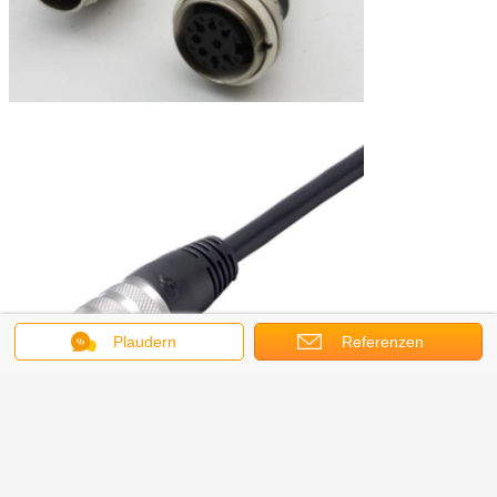
Plaudern
Referenzen
Wasserdichte Rundsteckverbinder
Umbauten:
,
Platten-Berg-Verbindungsstücke
,