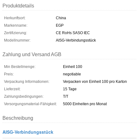
Produktdetails
Herkunftsort:
China
Markenname:
EGP
Zertifizierung:
CE RoHs SASO IEC
Modellnummer:
AISG-Verbindungsstück
Zahlung und Versand AGB
Min Bestellmenge:
Einheit 100
Preis:
negotiable
Verpackung Informationen:
Verpacken von Einheit 100 pro Karton
Lieferzeit:
15 Tage
Zahlungsbedingungen:
T/T
Versorgungsmaterial-Fähigkeit:
5000 Einheiten pro Monat
Beschreibung
AISG-Verbindungsstück