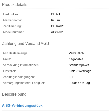
Produktdetails
Herkunftsort:
CHINA
Markenname:
RiTian
Zertifizierung:
CE RoHS
Modellnummer:
AISG-9M
Zahlung und Versand AGB
Min Bestellmenge:
Verkäuflich
Preis:
negotiable
Verpackung Informationen:
Standardpaket
Lieferzeit:
5 bis 7 Werktage
Zahlungsbedingungen:
T/T
Versorgungsmaterial-Fähigkeit:
1000pc pro Tag
Beschreibung
AISG-Verbindungsstück