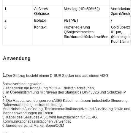
1
Äußeres
Messing (HPb59/H62)
Vernickelung
Gehäuse
2μm (Minute)
2
Isolator
PBT/PET
/
3
Kontakt
Kupferlegierung
Gold überzog
QSn/gestempeltes
0.1μm,
Strukturendstückschweißen
(Kontaktgebie
Kopf 1.5mm
Anwendung
1.
Der Seilzug besteht einem D-SUB Stecker und aus einem AISG-
Sockelverbindungskabel.
2, reparieren die Koppelung mit 304 Edelstahlschrauben,
3, in Übereinstimmung mit Niveau des Standards DIN45326 und Schutzes IP
67
4. Die Hauptanwendungen von AISG-Kabeln umfassen industrielle Steuerung,
Datenverarbeitung, Instrumentierung,
Medizinische Ausrüstung, Telekommunikationsnetze und Ausrüstung sowie und
Marineanwendungen im Freien.
5, Kabel des Seilzuges AISG wird hauptsächlich für 3G, 4G,
Kommunikationsbasisstationen verwendet.
6, kundengerechte Marke, Soem/ODM