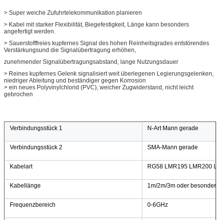
> Super weiche Zufuhrtelekommunikation planieren
> Kabel mit starker Flexibilität, Biegefestigkeit, Länge kann besonders
angefertigt werden.
> Sauerstofffreies kupfernes Signal des hohen Reinheitsgrades entstörendes
Verstärkungsund die Signalübertragung erhöhen,
zunehmender Signalübertragungsabstand, lange Nutzungsdauer
> Reines kupfernes Gelenk signalisiert weit überlegenen Legierungsgelenken,
niedriger Ableitung und beständiger gegen Korrosion
> ein neues Polyvinylchlorid (PVC), weicher Zugwiderstand, nicht leicht
gebrochen
Verbindungsstück 1
N-Art Mann gerade
Verbindungsstück 2
SMA-Mann gerade
Kabelart
RG58 LMR195 LMR200 LMR 
Kabellänge
1m/2m/3m oder besonders a
Frequenzbereich
0-6GHz