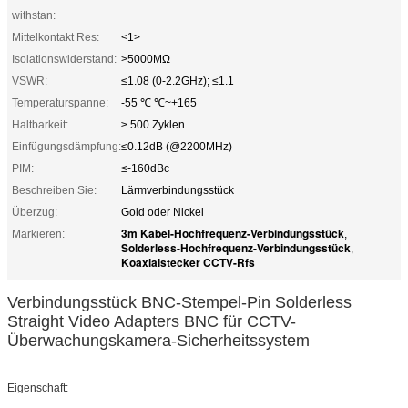
withstan:
Mittelkontakt Res:
<1>
Isolationswiderstand:
>5000MΩ
VSWR:
≤1.08 (0-2.2GHz); ≤1.1
Temperaturspanne:
-55 ℃ ℃~+165
Haltbarkeit:
≥ 500 Zyklen
Einfügungsdämpfung:
≤0.12dB (@2200MHz)
PIM:
≤-160dBc
Beschreiben Sie:
Lärmverbindungsstück
Überzug:
Gold oder Nickel
3m Kabel-Hochfrequenz-Verbindungsstück
Markieren:
,
Solderless-Hochfrequenz-Verbindungsstück
,
Koaxialstecker CCTV-Rfs
Verbindungsstück BNC-Stempel-Pin Solderless
Straight Video Adapters BNC für CCTV-
Überwachungskamera-Sicherheitssystem
Eigenschaft: