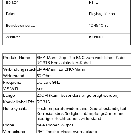
Isolator
PTFE
Paket
Ploybag, Karton
Betriebstemperatur
°C 45 °C-85
Zertifikat
ISO9001
Produkt-Name
SMA-Mann Zopf Rfs BNC zum weiblichen Kabel-
RG316 Koaxialstecker-Kabel
Verbindungsstück
SMA-Mann zu BNC-Mann
Widerstand
50 Ohm
Frequenz
DC zu 6GHz
V.S.W.R
<1>
Länge
20CM (kann besonders angefertigt werden)
Koaxialkabel Rfs
RG316
Hohe Qualität
Hochtemperaturwiderstand, Säurebeständigkeit,
Korrosionsbeständigkeit, dämpfungsärmer und
niedriger Hochfrequenzwiderstand
Probe
freie Proben 2-3pcs
Verpackung
PET-Tasche Massenverpackung