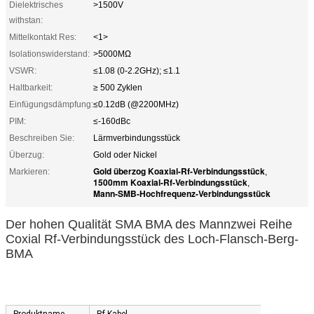
Dielektrisches
>1500V
withstan:
Mittelkontakt Res:
<1>
Isolationswiderstand:
>5000MΩ
VSWR:
≤1.08 (0-2.2GHz); ≤1.1
Haltbarkeit:
≥ 500 Zyklen
Einfügungsdämpfung:
≤0.12dB (@2200MHz)
PIM:
≤-160dBc
Beschreiben Sie:
Lärmverbindungsstück
Überzug:
Gold oder Nickel
Gold überzog Koaxial-Rf-Verbindungsstück
Markieren:
,
1500mm Koaxial-Rf-Verbindungsstück
,
Mann-SMB-Hochfrequenz-Verbindungsstück
Der hohen Qualität SMA BMA des Mannzwei Reihe
Coxial Rf-Verbindungsstück des Loch-Flansch-Berg-
BMA
Produktname
Rf-Kabel