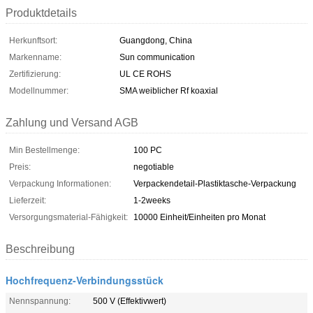
Produktdetails
Herkunftsort:
Guangdong, China
Markenname:
Sun communication
Zertifizierung:
UL CE ROHS
Modellnummer:
SMA weiblicher Rf koaxial
Zahlung und Versand AGB
Min Bestellmenge:
100 PC
Preis:
negotiable
Verpackung Informationen:
Verpackendetail-Plastiktasche-Verpackung
Lieferzeit:
1-2weeks
Versorgungsmaterial-Fähigkeit:
10000 Einheit/Einheiten pro Monat
Beschreibung
Hochfrequenz-Verbindungsstück
Nennspannung:
500 V (Effektivwert)