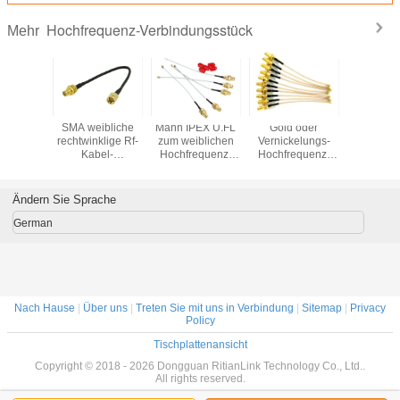
Hochfrequenz-Verbindungsstück
Mehr
n zum
SMA weibliche
Mann IPEX U.FL
Gold oder
Ultra flac
A-
rechtwinklige Rf-
zum weiblichen
Vernickelungs-
des Kabe
equenz-
Kabel-
Hochfrequenz-
Hochfrequenz-
SMA-Man
ngsstück-
Verbindungsstück-
Verbindungsstück
Verbindungsstück
Koaxialka
ichen
Schutzwand zu
Koaxial-Jumper
für Netz-
Verbindun
 50 Ohm-
SMA-Mann RG58
Pigtail Cable SMA
Kommunikations-
Ändern Sie Sprache
stand
50cm
Antenne
German
Nach Hause
|
Über uns
|
Treten Sie mit uns in Verbindung
|
Sitemap
|
Privacy
Policy
Tischplattenansicht
Copyright © 2018 - 2026 Dongguan RitianLink Technology Co., Ltd..
All rights reserved.