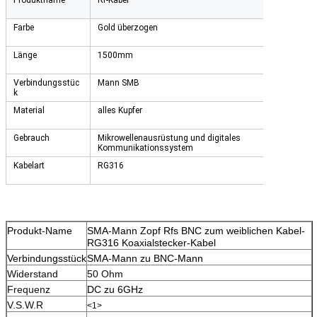
Farbe
Gold überzogen
Länge
1500mm
Verbindungsstüc
Mann SMB
k
Material
alles Kupfer
Gebrauch
Mikrowellenausrüstung und digitales
Kommunikationssystem
Kabelart
RG316
Produkt-Name
SMA-Mann Zopf Rfs BNC zum weiblichen Kabel-
RG316 Koaxialstecker-Kabel
Verbindungsstück
SMA-Mann zu BNC-Mann
Widerstand
50 Ohm
Frequenz
DC zu 6GHz
V.S.W.R
<1>