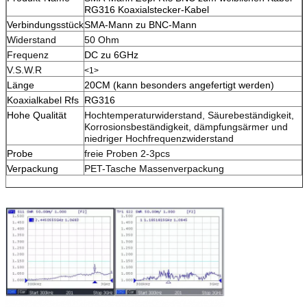
RG316 Koaxialstecker-Kabel
Verbindungsstück
SMA-Mann zu BNC-Mann
Widerstand
50 Ohm
Frequenz
DC zu 6GHz
V.S.W.R
<1>
Länge
20CM (kann besonders angefertigt werden)
Koaxialkabel Rfs
RG316
Hohe Qualität
Hochtemperaturwiderstand, Säurebeständigkeit,
Korrosionsbeständigkeit, dämpfungsärmer und
niedriger Hochfrequenzwiderstand
Probe
freie Proben 2-3pcs
Verpackung
PET-Tasche Massenverpackung