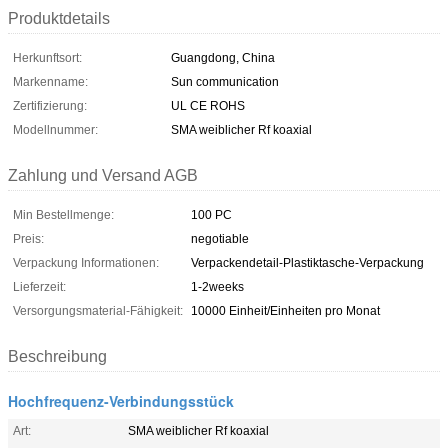
Produktdetails
Herkunftsort:
Guangdong, China
Markenname:
Sun communication
Zertifizierung:
UL CE ROHS
Modellnummer:
SMA weiblicher Rf koaxial
Zahlung und Versand AGB
Min Bestellmenge:
100 PC
Preis:
negotiable
Verpackung Informationen:
Verpackendetail-Plastiktasche-Verpackung
Lieferzeit:
1-2weeks
Versorgungsmaterial-Fähigkeit:
10000 Einheit/Einheiten pro Monat
Beschreibung
Hochfrequenz-Verbindungsstück
Art:
SMA weiblicher Rf koaxial