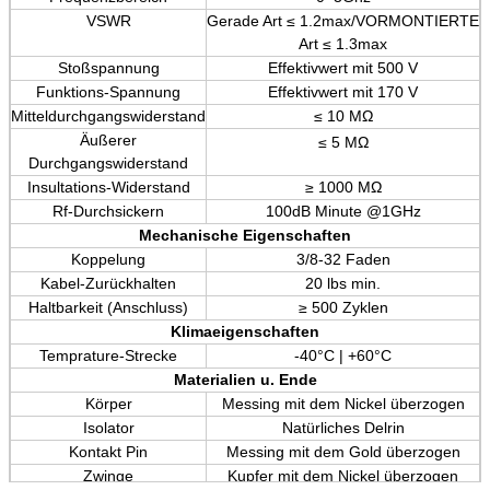
VSWR
Gerade Art ≤ 1.2max/VORMONTIERTE
Art ≤ 1.3max
Stoßspannung
Effektivwert mit 500 V
Funktions-Spannung
Effektivwert mit 170 V
Mitteldurchgangswiderstand
≤ 10 MΩ
Äußerer
≤ 5 MΩ
Durchgangswiderstand
Insultations-Widerstand
≥ 1000 MΩ
Rf-Durchsickern
100dB Minute @1GHz
Mechanische Eigenschaften
Koppelung
3/8-32 Faden
Kabel-Zurückhalten
20 lbs min.
Haltbarkeit (Anschluss)
≥ 500 Zyklen
Klimaeigenschaften
Temprature-Strecke
-40°C | +60°C
Materialien u. Ende
Körper
Messing mit dem Nickel überzogen
Isolator
Natürliches Delrin
Kontakt Pin
Messing mit dem Gold überzogen
Zwinge
Kupfer mit dem Nickel überzogen