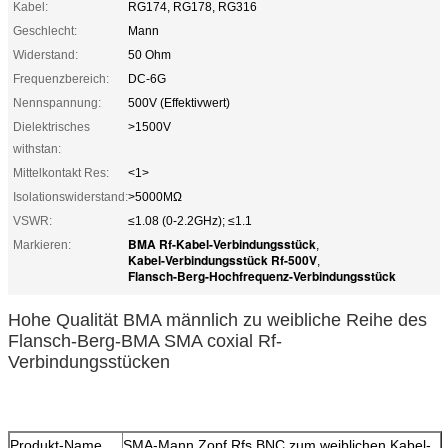
Kabel:
RG174, RG178, RG316
Geschlecht:
Mann
Widerstand:
50 Ohm
Frequenzbereich:
DC-6G
Nennspannung:
500V (Effektivwert)
Dielektrisches
>1500V
withstan:
Mittelkontakt Res:
<1>
Isolationswiderstand:
>5000MΩ
VSWR:
≤1.08 (0-2.2GHz); ≤1.1
BMA Rf-Kabel-Verbindungsstück
Markieren:
,
Kabel-Verbindungsstück Rf-500V
,
Flansch-Berg-Hochfrequenz-Verbindungsstück
Hohe Qualität BMA männlich zu weibliche Reihe des
Flansch-Berg-BMA SMA coxial Rf-
Verbindungsstücken
Produkt-Name
SMA-Mann Zopf Rfs BNC zum weiblichen Kabel-