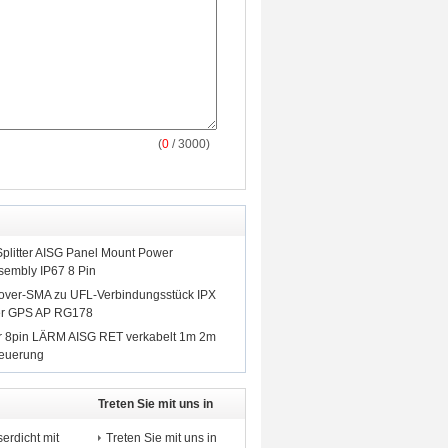
(
0
/ 3000)
litter AISG Panel Mount Power
sembly IP67 8 Pin
lover-SMA zu UFL-Verbindungsstück IPX
ter GPS AP RG178
r 8pin LÄRM AISG RET verkabelt 1m 2m
teuerung
Treten Sie mit uns in
Verbindung
rdicht mit
Treten Sie mit uns in