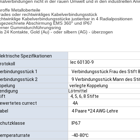
nalverbindungen nicht in
der
rauen Umwelt und in
den
industriellen A
roffe Metalloberteile
ades oder rechtwinkliges Kabelverbindungsstück
htwinklige Kabelverbindungsstücke justierbar in 4 Radialpositionen
sgezeichnete Abschirmung EMS 360° und IP67
erner Gummidurchführungsring
is 24 Kontakte, Gold (Au) - oder silbern (AG) - überzogen
lektrische Spezifikationen
Iec 60130-9
rotokoll
erbindungsstück 1
Verbindungsstück Frau des Stift 
erbindungsstück 2
9 Verbindungsstück Mann des Sti
ppelung
verlegte Koppelung
endigung
Lötmittel
ift
4, 5, 6, 8 Stifte
ewertetes currect
4A
abel
4 Paare *24 AWG-Lehre
chutzklasse
IP67
emperaturrate
-40-80℃