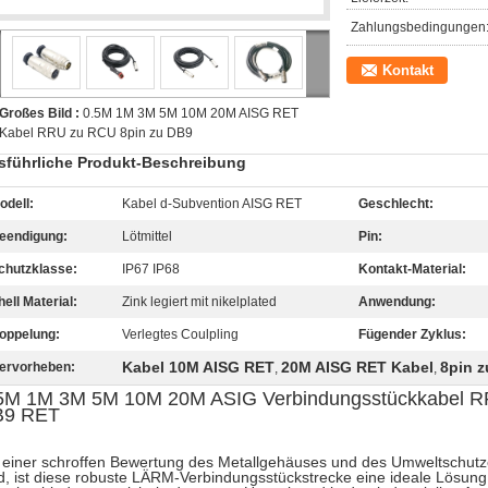
Zahlungsbedingungen
Kontakt
Großes Bild :
0.5M 1M 3M 5M 10M 20M AISG RET
Kabel RRU zu RCU 8pin zu DB9
sführliche Produkt-Beschreibung
odell:
Kabel d-Subvention AISG RET
Geschlecht:
eendigung:
Lötmittel
Pin:
chutzklasse:
IP67 IP68
Kontakt-Material:
hell Material:
Zink legiert mit nikelplated
Anwendung:
oppelung:
Verlegtes Coulpling
Fügender Zyklus:
Kabel 10M AISG RET
20M AISG RET Kabel
8pin 
ervorheben:
,
,
5M 1M 3M 5M 10M 20M ASIG Verbindungsstückkabel R
B9 RET
 einer schroffen Bewertung des Metallgehäuses und des Umweltschutz
d, ist diese robuste LÄRM-Verbindungsstückstrecke eine ideale Lösung 