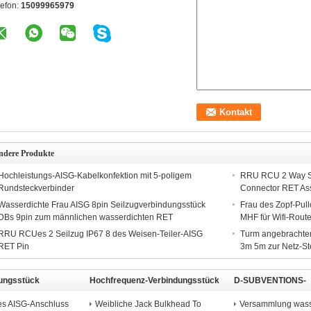
lefon:
15099965979
ndere Produkte
Hochleistungs-AISG-Kabelkonfektion mit 5-poligem
RRU RCU 2 Way Sp
Rundsteckverbinder
Connector RET As
Wasserdichte Frau AISG 8pin Seilzugverbindungsstück
Frau des Zopf-Pul
DBs 9pin zum männlichen wasserdichten RET
MHF für Wifi-Rou
RRU RCUes 2 Seilzug IP67 8 des Weisen-Teiler-AISG
Turm angebrachte
RET Pin
3m 5m zur Netz-S
ungsstück
Hochfrequenz-Verbindungsstück
D-SUBVENTIONS-
Verbindungsstück
es AISG-Anschluss
Weibliche Jack Bulkhead To
Versammlung wasse