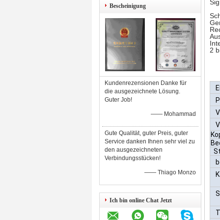
Sig
Bescheinigung
Sch
Ger
Rec
Au
Int
2 b
Kundenrezensionen Danke für
E
die ausgezeichnete Lösung.
Guter Job!
P
V
—— Mohammad
V
Gute Qualität, guter Preis, guter
Ko
Service danken Ihnen sehr viel zu
Be
den ausgezeichneten
St
Verbindungsstücken!
b
—— Thiago Monzo
K
S
Ich bin online Chat Jetzt
T