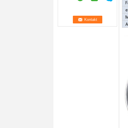
F
e
M
A