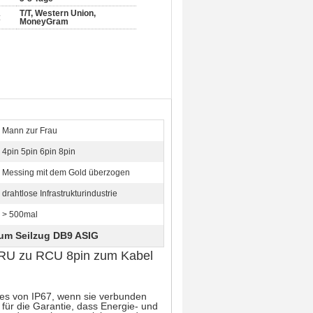
T/T, Western Union,
:
MoneyGram
Mann zur Frau
4pin 5pin 6pin 8pin
Messing mit dem Gold überzogen
drahtlose Infrastrukturindustrie
> 500mal
zum Seilzug DB9 ASIG
RU zu RCU 8pin zum Kabel
es von IP67, wenn sie verbunden
für die Garantie, dass Energie- und