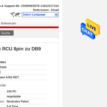
b & Support
86--15099965979-13922517154
Referenzen
-
Email
Select Language
Referenzen
Suche
 RCU 8pin zu DB9
HINA
ITIAN
E
abel AISG RET
 AGB:
100 PC
negotiable
nen:
Neutrales Paket
5-8 Tage