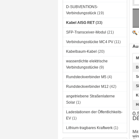
D-SUBVENTIONS-
Verbindungsstück
(19)
Kabel AISG RET
(33)
SFP-Transceiver-Modul
(21)
Verbindungsstücke MC4 PV
(11)
Au
Kabelbaum-Kabel
(20)
M
wasserdichte elektrische
Verbindungsstücke
(9)
B
S
Rundsteckverbinder M5
(4)
S
Rundsteckverbinder M12
(42)
K
angetriebene Straßenlaterne
Solar
(1)
H
Ladestationen der Öffentlichkeits-
0.
D
EV
(1)
Lithium-tragbares Kraftwerk
(1)
Mit
wir