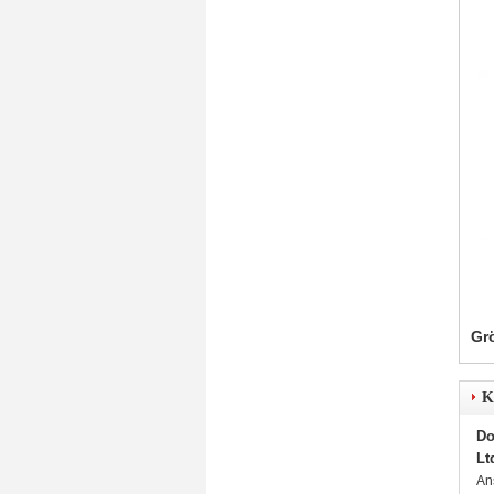
Gr
K
Do
Lt
An