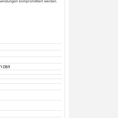
nwendungen kompromittiert werden
.
8
ft DB9