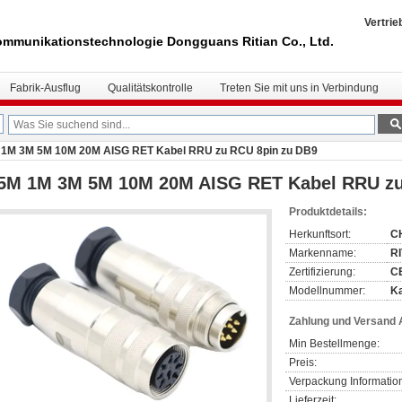
Vertrie
mmunikationstechnologie Dongguans Ritian Co., Ltd.
Fabrik-Ausflug
Qualitätskontrolle
Treten Sie mit uns in Verbindung
 1M 3M 5M 10M 20M AISG RET Kabel RRU zu RCU 8pin zu DB9
.5M 1M 3M 5M 10M 20M AISG RET Kabel RRU zu
Produktdetails:
Herkunftsort:
C
Markenname:
R
Zertifizierung:
C
Modellnummer:
K
Zahlung und Versand
Min Bestellmenge:
Preis:
Verpackung Informatio
Lieferzeit: