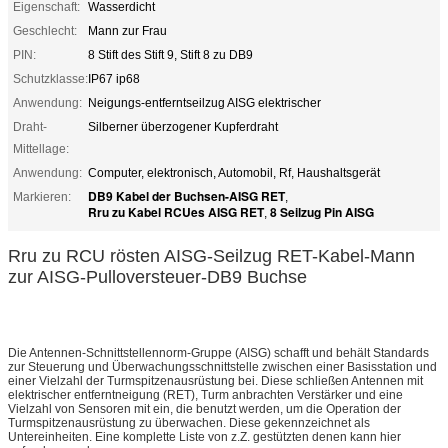
Eigenschaft:
Wasserdicht
Geschlecht:
Mann zur Frau
PIN:
8 Stift des Stift 9, Stift 8 zu DB9
Schutzklasse:
IP67 ip68
Anwendung:
Neigungs-entferntseilzug AISG elektrischer
Draht-
Silberner überzogener Kupferdraht
Mittellage:
Anwendung:
Computer, elektronisch, Automobil, Rf, Haushaltsgerät
DB9 Kabel der Buchsen-AISG RET
Markieren:
,
Rru zu Kabel RCUes AISG RET
8 Seilzug Pin AISG
,
Rru zu RCU rösten AISG-Seilzug RET-Kabel-Mann
zur AISG-Pulloversteuer-DB9 Buchse
Die Antennen-Schnittstellennorm-Gruppe (AISG) schafft und behält Standards
zur Steuerung und Überwachungsschnittstelle zwischen einer Basisstation und
einer Vielzahl der Turmspitzenausrüstung bei. Diese schließen Antennen mit
elektrischer entferntneigung (RET), Turm anbrachten Verstärker und eine
Vielzahl von Sensoren mit ein, die benutzt werden, um die Operation der
Turmspitzenausrüstung zu überwachen. Diese gekennzeichnet als
Untereinheiten. Eine komplette Liste von z.Z. gestützten denen kann hier