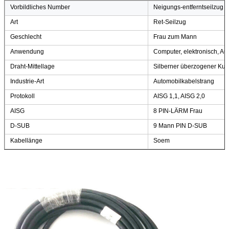
Vorbildliches Number
Neigungs-entferntseilzug A
Art
Ret-Seilzug
Geschlecht
Frau zum Mann
Anwendung
Computer, elektronisch, Au
Draht-Mittellage
Silberner überzogener Kup
Industrie-Art
Automobilkabelstrang
Protokoll
AISG 1,1, AISG 2,0
AISG
8 PIN-LÄRM Frau
D-SUB
9 Mann PIN D-SUB
Kabellänge
Soem