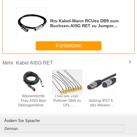
Rru Kabel-Mann RCUes DB9 zum
Buchsen-AISG RET zu Jumper
Control
Fortsetzen
Kabel AISG RET
Mehr
U 2 Way
Wasserdichte
Frau des Zopf-
RRU RCUes 2
2,0 Man
er AISG
Frau AISG 8pin
Pullover-SMA zu
Seilzug IP67 8
weibliche
 Mount
Seilzugverbindungsstück
UFL-
des Weisen-
AISG RE
onnector
DBs 9pin zum
Verbindungsstück
Teiler-AISG RET
Kabel-0.
sembly
männlichen
IPX MHF für Wifi-
Pin
für RCU
8 Pin
wasserdichten
Router GPS AP
RR
Ändern Sie Sprache
RET
RG178
German