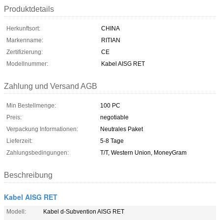
Produktdetails
Herkunftsort:
CHINA
Markenname:
RITIAN
Zertifizierung:
CE
Modellnummer:
Kabel AISG RET
Zahlung und Versand AGB
Min Bestellmenge:
100 PC
Preis:
negotiable
Verpackung Informationen:
Neutrales Paket
Lieferzeit:
5-8 Tage
Zahlungsbedingungen:
T/T, Western Union, MoneyGram
Beschreibung
Kabel AISG RET
Modell:
Kabel d-Subvention AISG RET