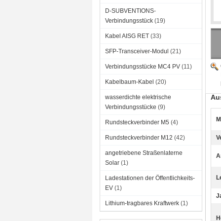
D-SUBVENTIONS-
Verbindungsstück
(19)
Kabel AISG RET
(33)
SFP-Transceiver-Modul
(21)
Verbindungsstücke MC4 PV
(11)
Kabelbaum-Kabel
(20)
Au
wasserdichte elektrische
Verbindungsstücke
(9)
M
Rundsteckverbinder M5
(4)
Rundsteckverbinder M12
(42)
V
angetriebene Straßenlaterne
A
Solar
(1)
L
Ladestationen der Öffentlichkeits-
EV
(1)
J
Lithium-tragbares Kraftwerk
(1)
H