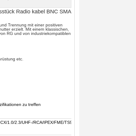
gsstück Radio kabel BNC SMA
nd Trennung mit einer positiven 
ter erzielt. Mit einem klassischen, 
von RG und von industriekompatiblen 
srüstung etc.
fikationen zu treffen
/1.0/2.3/UHF-/RCA/IPEX/FME/TS9/CRC9/AVIC/FAKRA/HSD/
usw.