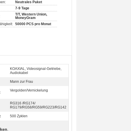
nen:
Neutrales Paket
7-9 Tage
T/T, Western Union,
:
MoneyGram
higkeit:
50000 PCS pro Monat
KOAXIAL, Videosignal-Getriebe,
Audiokabel
Mann zur Frau
Vergolden/Vernickelung
:
RG316 /RG174/
RG179/RG58/RG59/RG223/RG142
:
500 Zyklen
cken
,