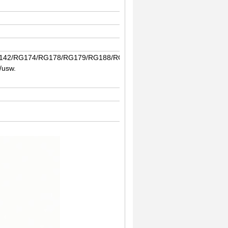
G142/RG174/RG178/RG179/RG188/RG223/RG316/RG400/RG401
usw.