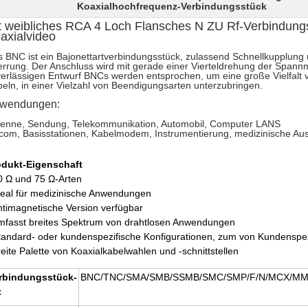
Koaxialhochfrequenz-Verbindungsstück
t weibliches RCA 4 Loch Flansches N ZU Rf-Verbindun
axialvideo
 BNC ist ein Bajonettartverbindungsstück, zulassend Schnellkupplung u
rrung. Der Anschluss wird mit gerade einer Vierteldrehung der Spannmut
erlässigen Entwurf BNCs werden entsprochen, um eine große Vielfalt 
eln, in einer Vielzahl von Beendigungsarten unterzubringen.
wendungen:
tenne, Sendung, Telekommunikation, Automobil, Computer LANS
com, Basisstationen, Kabelmodem, Instrumentierung
, medizinische Au
odukt-Eigenschaft
0 Ω und 75 Ω-Arten
deal für medizinische Anwendungen
ntimagnetische Version verfügbar
mfasst breites Spektrum von drahtlosen Anwendungen
tandard- oder kundenspezifische Konfigurationen, zum von Kundenspezi
reite Palette von Koaxialkabelwahlen und -schnittstellen
rbindungsstück-
BNC/TNC/SMA/SMB/SSMB/SMC/SMP/F/N/MCX/MMCX
t