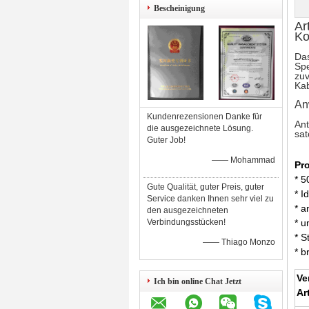
Bescheinigung
Ar
Ko
Das
Spe
zuv
Kab
An
Kundenrezensionen Danke für
An
die ausgezeichnete Lösung.
sat
Guter Job!
—— Mohammad
Pr
* 5
Gute Qualität, guter Preis, guter
* I
Service danken Ihnen sehr viel zu
* a
den ausgezeichneten
Verbindungsstücken!
* u
* S
—— Thiago Monzo
* b
Ve
Ich bin online Chat Jetzt
Ar