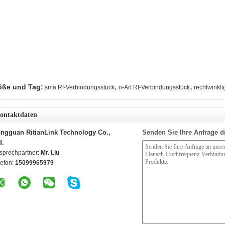
,
,
öße und Tag:
sma Rf-Verbindungsstück
n-Art Rf-Verbindungsstück
rechtwinkl
ontaktdaten
ngguan RitianLink Technology Co.,
Senden Sie Ihre Anfrage d
d.
sprechpartner:
Mr. Liu
lefon:
15099965979