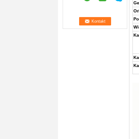
Ge
Or
Po
Wi
Ka
Ka
Ka