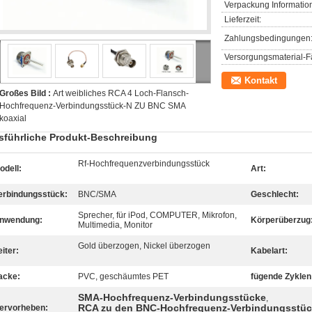
Verpackung Informatio
Lieferzeit:
Zahlungsbedingungen
Versorgungsmaterial-Fä
Kontakt
Großes Bild :
Art weibliches RCA 4 Loch-Flansch-
Hochfrequenz-Verbindungsstück-N ZU BNC SMA
koaxial
sführliche Produkt-Beschreibung
Rf-Hochfrequenzverbindungsstück
odell:
Art:
erbindungsstück:
BNC/SMA
Geschlecht:
Sprecher, für iPod, COMPUTER, Mikrofon,
nwendung:
Körperüberzug
Multimedia, Monitor
Gold überzogen, Nickel überzogen
eiter:
Kabelart:
acke:
PVC, geschäumtes PET
fügende Zyklen
SMA-Hochfrequenz-Verbindungsstücke
,
RCA zu den BNC-Hochfrequenz-Verbindungsstü
ervorheben: