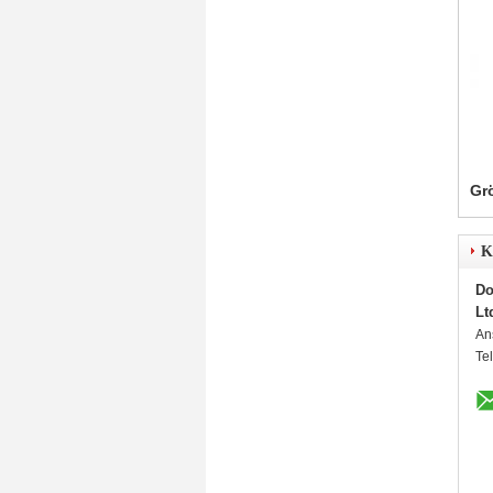
Gr
K
Do
Lt
An
Te