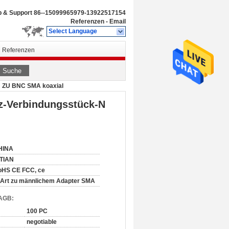
b & Support
86--15099965979-13922517154
Referenzen
-
Email
Select Language
Referenzen
Suche
N ZU BNC SMA koaxial
z-Verbindungsstück-N
HINA
ITIAN
oHS CE FCC, ce
Art zu männlichem Adapter SMA
 AGB:
100 PC
negotiable