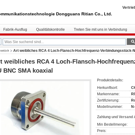
Vertrie
mmunikationstechnologie Dongguans Ritian Co., Ltd.
Fabrik-Ausflug
Qualitätskontrolle
Treten Sie mit uns in Verbindung
Art weibliches RCA 4 Loch-Flansch-Hochfrequenz-Verbindungsstück-
sstück
t weibliches RCA 4 Loch-Flansch-Hochfrequen
U BNC SMA koaxial
Produktdetails:
Herkunftsort:
C
Markenname:
R
Zertifizierung:
R
Modellnummer:
N-
Zahlung und Versand
Min Bestellmenge:
Preis: