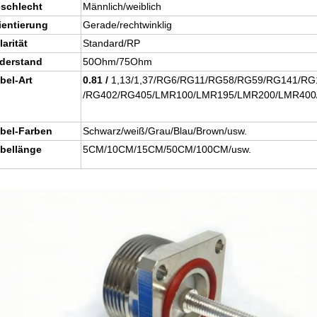
schlecht
Männlich/weiblich
ientierung
Gerade/rechtwinklig
larität
Standard/RP
derstand
50Ohm/75Ohm
bel-Art
0.81 /
1,13/1,37/RG6/RG11/RG58/RG59/RG141/R
/RG402/RG405/LMR100/LMR195/LMR200/LMR400/
bel-Farben
Schwarz/weiß/Grau/Blau/Brown/usw.
bellänge
5CM/10CM/15CM/50CM/100CM/usw.