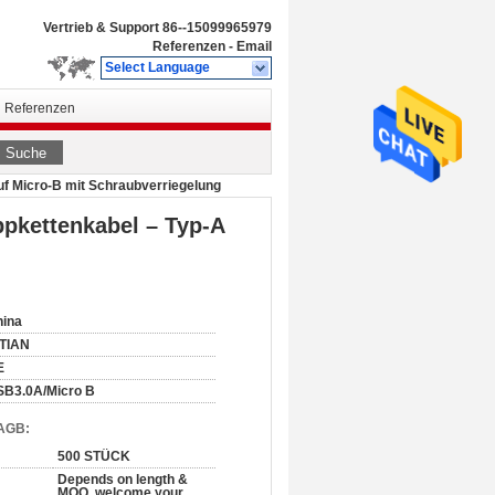
Vertrieb & Support
86--15099965979
Referenzen
-
Email
Select Language
Referenzen
Suche
auf Micro-B mit Schraubverriegelung
ppkettenkabel – Typ-A
hina
ITIAN
E
SB3.0A/Micro B
 AGB:
500 STÜCK
Depends on length &
MOQ, welcome your