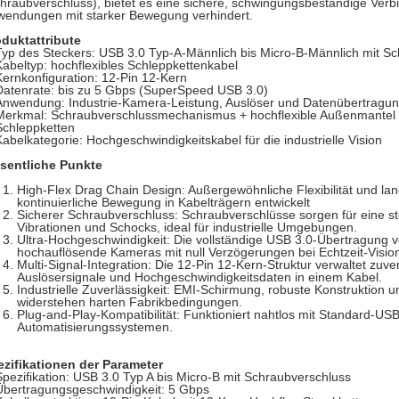
hraubverschluss), bietet es eine sichere, schwingungsbeständige Verbi
endungen mit starker Bewegung verhindert.
duktattribute
Typ des Steckers: USB 3.0 Typ-A-Männlich bis Micro-B-Männlich mit S
Kabeltyp: hochflexibles Schleppkettenkabel
Kernkonfiguration: 12-Pin 12-Kern
Datenrate: bis zu 5 Gbps (SuperSpeed USB 3.0)
Anwendung: Industrie-Kamera-Leistung, Auslöser und Datenübertragu
Merkmal: Schraubverschlussmechanismus + hochflexible Außenmantel 
Schleppketten
Kabelkategorie: Hochgeschwindigkeitskabel für die industrielle Vision
sentliche Punkte
High-Flex Drag Chain Design: Außergewöhnliche Flexibilität und lange
kontinuierliche Bewegung in Kabelträgern entwickelt
Sicherer Schraubverschluss: Schraubverschlüsse sorgen für eine st
Vibrationen und Schocks, ideal für industrielle Umgebungen.
Ultra-Hochgeschwindigkeit: Die vollständige USB 3.0-Übertragung v
hochauflösende Kameras mit null Verzögerungen bei Echtzeit-Visio
Multi-Signal-Integration: Die 12-Pin 12-Kern-Struktur verwaltet zuv
Auslösersignale und Hochgeschwindigkeitsdaten in einem Kabel.
Industrielle Zuverlässigkeit: EMI-Schirmung, robuste Konstruktion u
widerstehen harten Fabrikbedingungen.
Plug-and-Play-Kompatibilität: Funktioniert nahtlos mit Standard-US
Automatisierungssystemen.
ezifikationen der Parameter
Spezifikation: USB 3.0 Typ A bis Micro-B mit Schraubverschluss
Übertragungsgeschwindigkeit: 5 Gbps