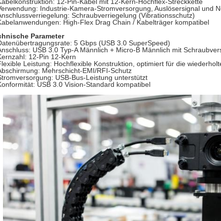
Kabelkonstruktion: 12-Pin-Kabel mit 12-Kern-Hochflex-Streckkette
Verwendung: Industrie-Kamera-Stromversorgung, Auslösersignal und 
Anschlussverriegelung: Schraubverriegelung (Vibrationsschutz)
Kabelanwendungen: High-Flex Drag Chain / Kabelträger kompatibel
chnische Parameter
Datenübertragungsrate: 5 Gbps (USB 3.0 SuperSpeed)
Anschluss: USB 3.0 Typ-A Männlich + Micro-B Männlich mit Schraubver
Kernzahl: 12-Pin 12-Kern
Flexible Leistung: Hochflexible Konstruktion, optimiert für die wiederho
Abschirmung: Mehrschicht-EMI/RFI-Schutz
Stromversorgung: USB-Bus-Leistung unterstützt
Konformität: USB 3.0 Vision-Standard kompatibel