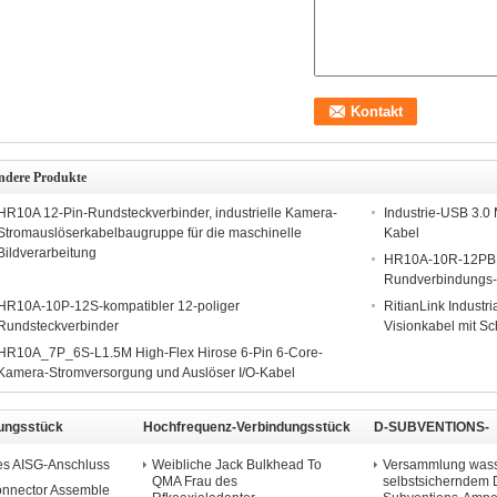
ndere Produkte
HR10A 12-Pin-Rundsteckverbinder, industrielle Kamera-
Industrie-USB 3.0 
Stromauslöserkabelbaugruppe für die maschinelle
Kabel
Bildverarbeitung
HR10A-10R-12PB K
Rundverbindungs-
HR10A-10P-12S-kompatibler 12-poliger
RitianLink Indust
Rundsteckverbinder
Visionkabel mit S
HR10A_7P_6S-L1.5M High-Flex Hirose 6-Pin 6-Core-
Kamera-Stromversorgung und Auslöser I/O-Kabel
ungsstück
Hochfrequenz-Verbindungsstück
D-SUBVENTIONS-
Verbindungsstück
es AISG-Anschluss
Weibliche Jack Bulkhead To
Versammlung wasse
QMA Frau des
selbstsicherndem
onnector Assemble