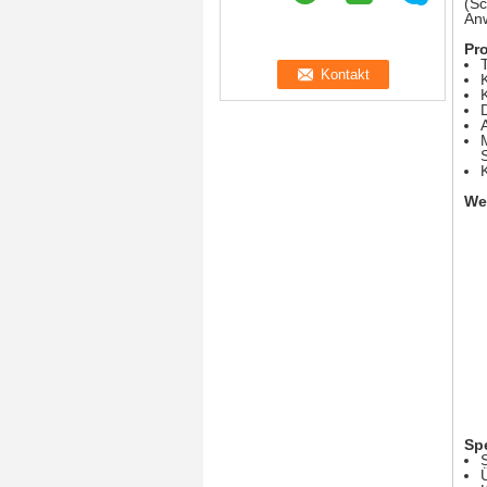
(Sc
Anw
Pro
We
Sp