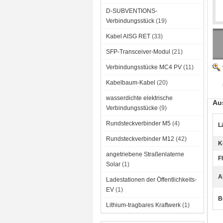
D-SUBVENTIONS-
Verbindungsstück
(19)
Kabel AISG RET
(33)
SFP-Transceiver-Modul
(21)
Verbindungsstücke MC4 PV
(11)
Kabelbaum-Kabel
(20)
wasserdichte elektrische
Au
Verbindungsstücke
(9)
Rundsteckverbinder M5
(4)
L
Rundsteckverbinder M12
(42)
K
angetriebene Straßenlaterne
F
Solar
(1)
A
Ladestationen der Öffentlichkeits-
EV
(1)
B
Lithium-tragbares Kraftwerk
(1)