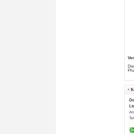
Ve
Die
Pha
K
Do
Lt
An
Te