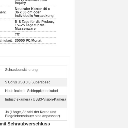
inquiry
Neutraler Karton 40 x
nen:
36 x 36 cm oder
individuelle Verpackung
5–8 Tage für die Proben,
15–25 Tage für die
Massenware
:
T/T
higkeit:
30000 PC/Monat
-
Schraubensicherung
5 Gbit/s USB 3.0 Superspeed
Hochflexibles Schleppkettenkabel
Industriekamera / USB3-Vision-Kamera
Ja (Länge, Anzahl der Kerne und
Biegelebensdauer sind anpassbar)
l mit Schraubverschluss