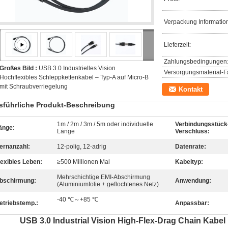
Verpackung Informatio
Lieferzeit:
Zahlungsbedingungen
Großes Bild :
USB 3.0 Industrielles Vision
Versorgungsmaterial-Fä
Hochflexibles Schleppkettenkabel – Typ-A auf Micro-B
mit Schraubverriegelung
Kontakt
sführliche Produkt-Beschreibung
1m / 2m / 3m / 5m oder individuelle
Verbindungsstück
änge:
Länge
Verschluss:
ernanzahl:
12-polig, 12-adrig
Datenrate:
lexibles Leben:
≥500 Millionen Mal
Kabeltyp:
Mehrschichtige EMI-Abschirmung
bschirmung:
Anwendung:
(Aluminiumfolie + geflochtenes Netz)
-40 ℃～+85 ℃
etriebstemp.:
Anpassbar:
USB 3.0 Industrial Vision High-Flex-Drag Chain Kabe