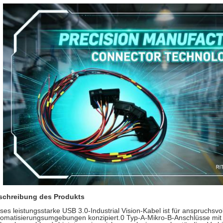
schreibung des Produkts
ses leistungsstarke USB 3.0-Industrial Vision-Kabel ist für anspruchsv
omatisierungsumgebungen konzipiert.0 Typ-A-Mikro-B-Anschlüsse mit