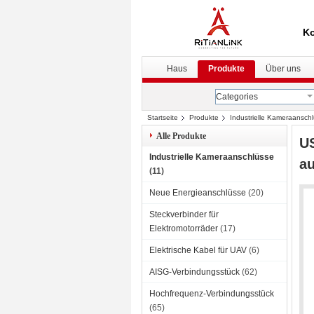
Ko
Haus
Produkte
Über uns
Categories
Startseite
Produkte
Industrielle Kameraansch
Alle Produkte
US
Industrielle Kameraanschlüsse
au
(11)
Neue Energieanschlüsse
(20)
Steckverbinder für
Elektromotorräder
(17)
Elektrische Kabel für UAV
(6)
AISG-Verbindungsstück
(62)
Hochfrequenz-Verbindungsstück
(65)