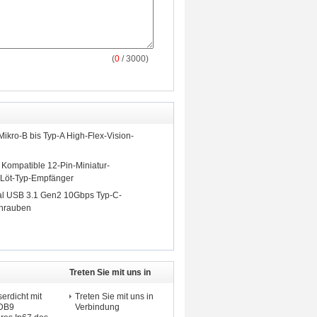
(
0
/ 3000)
Mikro-B bis Typ-A High-Flex-Vision-
ompatible 12-Pin-Miniatur-
Löt-Typ-Empfänger
rial USB 3.1 Gen2 10Gbps Typ-C-
chrauben
Treten Sie mit uns in
Verbindung
rdicht mit
Treten Sie mit uns in
 DB9
Verbindung