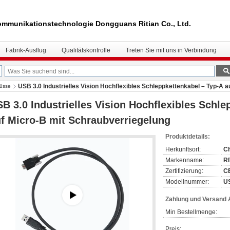
mmunikationstechnologie Dongguans Ritian Co., Ltd.
Fabrik-Ausflug
Qualitätskontrolle
Treten Sie mit uns in Verbindung
USB 3.0 Industrielles Vision Hochflexibles Schleppkettenkabel – Typ-A 
lüsse
B 3.0 Industrielles Vision Hochflexibles Schle
f Micro-B mit Schraubverriegelung
Produktdetails:
Herkunftsort:
C
Markenname:
R
Zertifizierung:
C
Modellnummer:
U
Zahlung und Versand
Min Bestellmenge:
Preis: