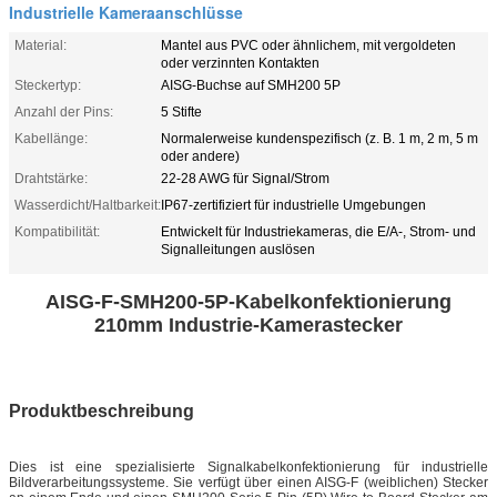
Industrielle Kameraanschlüsse
Material:
Mantel aus PVC oder ähnlichem, mit vergoldeten
oder verzinnten Kontakten
Steckertyp:
AISG-Buchse auf SMH200 5P
Anzahl der Pins:
5 Stifte
Kabellänge:
Normalerweise kundenspezifisch (z. B. 1 m, 2 m, 5 m
oder andere)
Drahtstärke:
22-28 AWG für Signal/Strom
Wasserdicht/Haltbarkeit:
IP67-zertifiziert für industrielle Umgebungen
Kompatibilität:
Entwickelt für Industriekameras, die E/A-, Strom- und
Signalleitungen auslösen
AISG-F-SMH200-5P-Kabelkonfektionierung
210mm Industrie-Kamerastecker
Produktbeschreibung
Dies ist eine spezialisierte Signalkabelkonfektionierung für industrielle
Bildverarbeitungssysteme. Sie verfügt über einen AISG-F (weiblichen) Stecker