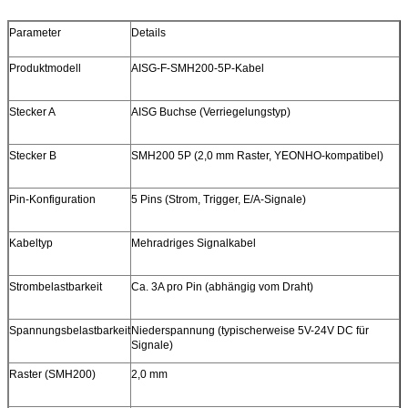
Parameter
Details
Produktmodell
AISG-F-SMH200-5P-Kabel
Stecker A
AISG Buchse (Verriegelungstyp)
Stecker B
SMH200 5P (2,0 mm Raster, YEONHO-kompatibel)
Pin-Konfiguration
5 Pins (Strom, Trigger, E/A-Signale)
Kabeltyp
Mehradriges Signalkabel
Strombelastbarkeit
Ca. 3A pro Pin (abhängig vom Draht)
Spannungsbelastbarkeit
Niederspannung (typischerweise 5V-24V DC für
Signale)
Raster (SMH200)
2,0 mm