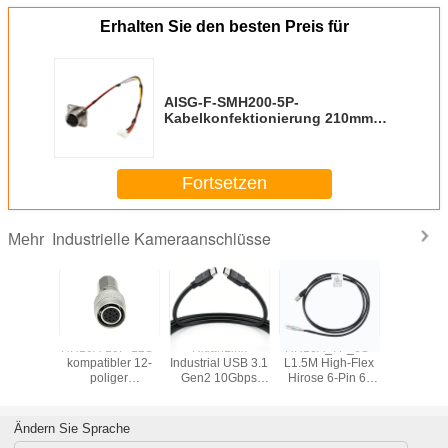
Erhalten Sie den besten Preis für
AISG-F-SMH200-5P-
Kabelkonfektionierung 210mm
Industrielle Kamera Sensor
Trigger Anschluss
Fortsetzen
Industrielle Kameraanschlüsse
Mehr
-10R-
HR10A-10P-12S-
RitianLink
HR10A_7P_6S-
HR10A 1
mpatible
kompatibler 12-
Industrial USB 3.1
L1.5M High-Flex
Rundsteckv
iniatur-
poliger
Gen2 10Gbps
Hirose 6-Pin 6-
industr
indungs-
Rundsteckverbinder
Typ-C-Visionkabel
Core-Kamera-
Kame
Typ-
mit Schrauben
Stromversorgung
Stromausl
änger
und Auslöser I/O-
für d
Ändern Sie Sprache
Kabel
maschin