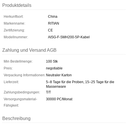
Produktdetails
Herkunftsort:
China
Markenname:
RITIAN
Zertifizierung:
CE
Modellnummer:
AISG-F-SMH200-5P-Kabel
Zahlung und Versand AGB
Min Bestellmenge:
100 Stk
Preis:
negotiable
Verpackung Informationen:
Neutraler Karton
Lieferzeit:
5–8 Tage für die Proben, 15–25 Tage für die
Massenware
Zahlungsbedingungen:
T/T
Versorgungsmaterial-
30000 PC/Monat
Fähigkeit:
Beschreibung