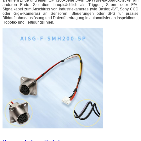
an einem Ende und einen SMH200-Serie 5-Pin (5P) Wire-to-Board-Stecker am
anderen Ende. Sie dient hauptsächlich als Trigger-, Strom- oder E/A-
Signalkabel zum Anschluss von Industriekameras (wie Basler, AVT, Sony CCD
oder GigE-Kameras) an Sensoren, Steuerungen oder SPS für präzise
Bildaufnahmeauslösung und Datenübertragung in automatisierten Inspektions-,
Robotik- und Fertigungslinien.