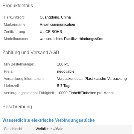
Produktdetails
Herkunftsort:
Guangdong, China
Markenname:
Ritian communication
Zertifizierung:
UL CE ROHS
Modellnummer:
wasserdichtes Plastikverbindungsstück
Zahlung und Versand AGB
Min Bestellmenge:
100 PC
Preis:
negotiable
Verpackung Informationen:
Verpackendetail-Plastiktasche-Verpackung
Lieferzeit:
5-7 Tage
Versorgungsmaterial-Fähigkeit:
10000 Einheit/Einheiten pro Monat
Beschreibung
Wasserdichte elektrische Verbindungsstücke
Geschlecht:
Weibliches /Male