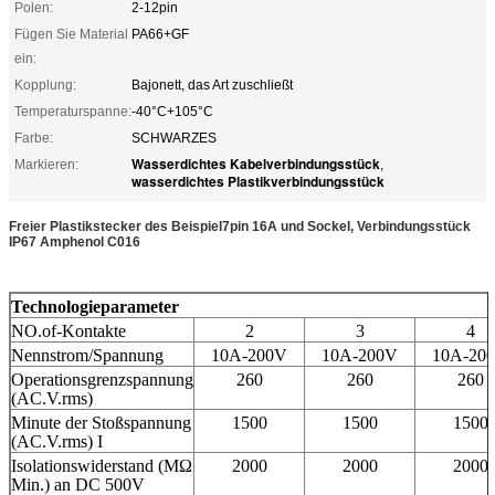
Polen:
2-12pin
Fügen Sie Material
PA66+GF
ein:
Kopplung:
Bajonett, das Art zuschließt
Temperaturspanne:
-40°C+105°C
Farbe:
SCHWARZES
Wasserdichtes Kabelverbindungsstück
Markieren:
,
wasserdichtes Plastikverbindungsstück
Freier Plastikstecker des Beispiel7pin 16A und Sockel, Verbindungsstück
IP67 Amphenol C016
Technologieparameter
NO.of-Kontakte
2
3
4
Nennstrom/Spannung
10A-200V
10A-200V
10A-20
Operationsgrenzspannung
260
260
260
(AC.V.rms)
Minute der Stoßspannung
1500
1500
1500
(AC.V.rms) I
Isolationswiderstand (MΩ
2000
2000
2000
Min.) an DC 500V