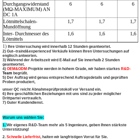
Durchgangswiderstand
6
6
6
(MΩ-MAXIMUM) AN
DC 1A
Lötmittelschalen-
1,7
1,7
1,7
Mundöffnung
Inter- Durchmesser des
1,6
1,6
1,6
Lötmittels
1)
Ihre Untersuchung wird innerhalb 12 Stunden geantwortet.
2) Gut--traind&experienced Verkäufe können Ihren Untersuchungen auf
englisch antworten.
3) Während der Arbeitszeit wird E-Mail auf Sie innerhalb 2 Stunden
geantwortet.
4)
OEM&ODM-
Projekte werden in hohem Grade, wir haben starkes
R&D-
Team
begrüßt
.
5) Der Auftrag wird genau entsprechend Auftragsdetails und geprüften
Proben produziert,
unser QC reicht Abnahmeprüfprotokoll vor Versand ein.
6) Ihre geschäftlichen Beziehungen mit uns sind zu jeder möglicher
Drittpartei vertraulich.
7) Guter Kundendienst.
Warum uns wählen Sie:
1.
Wir eigenes R&D-Team mehr als 5 Ingenieure, geben Ihnen stärkste
Unterstützung!
2.
Schnelle Lieferfrist
, halten wir langfristigen Vorrat für Sie.