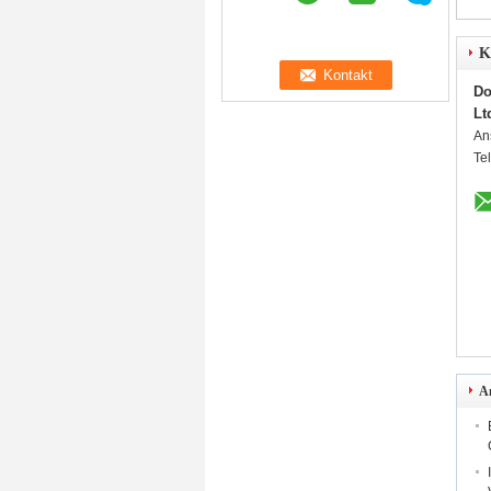
K
Do
Lt
An
Te
A