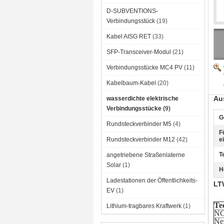
D-SUBVENTIONS-
Verbindungsstück
(19)
Kabel AISG RET
(33)
SFP-Transceiver-Modul
(21)
Verbindungsstücke MC4 PV
(11)
Kabelbaum-Kabel
(20)
Au
wasserdichte elektrische
Verbindungsstücke
(9)
G
Rundsteckverbinder M5
(4)
F
Rundsteckverbinder M12
(42)
e
T
angetriebene Straßenlaterne
Solar
(1)
H
Ladestationen der Öffentlichkeits-
LT
EV
(1)
Te
Lithium-tragbares Kraftwerk
(1)
NO
Ne