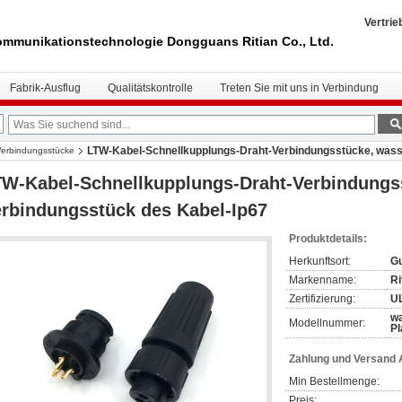
Vertrie
mmunikationstechnologie Dongguans Ritian Co., Ltd.
Fabrik-Ausflug
Qualitätskontrolle
Treten Sie mit uns in Verbindung
LTW-Kabel-Schnellkupplungs-Draht-Verbindungsstücke, wass
 Verbindungsstücke
W-Kabel-Schnellkupplungs-Draht-Verbindungs
rbindungsstück des Kabel-Ip67
Produktdetails:
Herkunftsort:
Gu
Markenname:
Ri
Zertifizierung:
U
wa
Modellnummer:
Pl
Zahlung und Versand
Min Bestellmenge:
Preis: