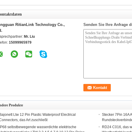
ontaktdaten
ngguan RitianLink Technology Co.,
Senden Sie Ihre Anfrage d
d.
sprechpartner:
Mr. Liu
lefon:
15099965979
ndere Produkte
Bajonett Ltw 12 Pin Plastic Waterproof Electrical
Stecker 7Pin 16A 
Connectors, das Art zuschließt
Rundsteckverbind
IP68 selbstbewegende wasserdichte elektrische
RD24 C016, das wa