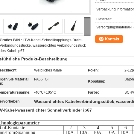
Verpackung Informatio
Lieferzeit:
Versorgungsmaterial-Fä
Kontakt
Großes Bild :
LTW-Kabel-Schnellkupplungs-Draht-
Verbindungsstücke, wasserdichtes Verbindungsstück
des Kabel-Ip67
sführliche Produkt-Beschreibung
eschlecht:
Weibliches /Male
Polen:
2-12p
ügen Sie Material
PA66+GF
Bajone
Kopplung:
in:
emperaturspanne:
-40°C+105°C
Farbe:
SCH
Wasserdichtes Kabelverbindungsstück
wasserdi
ervorheben:
,
W-Kabel-wasserdichter Schnellverbinder ip67
chnologieparameter
.of-Kontakte
2
3
4
5
6
nnstrom/Spannung
10A-
10A-
10A-
10A-
10A-