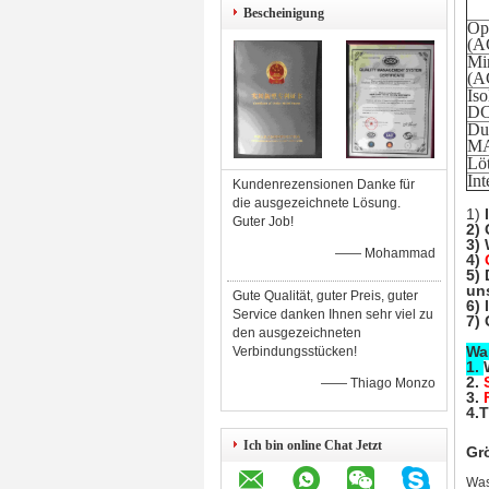
Bescheinigung
Op
(A
Mi
(A
Is
DC
Du
MA
Lö
Int
Kundenrezensionen Danke für
die ausgezeichnete Lösung.
1)
Guter Job!
2)
3) 
—— Mohammad
4)
5)
un
Gute Qualität, guter Preis, guter
6) 
Service danken Ihnen sehr viel zu
7)
den ausgezeichneten
Wa
Verbindungsstücken!
1.
2.
—— Thiago Monzo
3.
4.
Ich bin online Chat Jetzt
Gr
Was