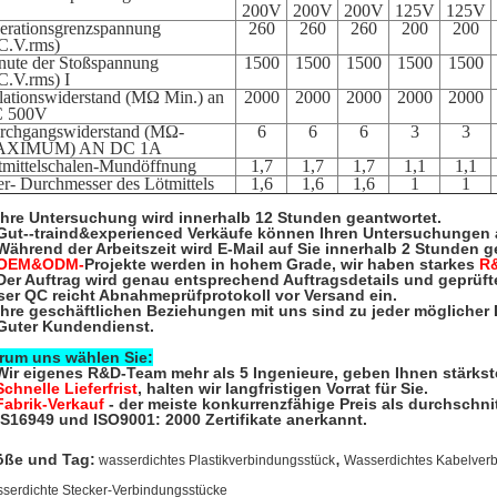
200V
200V
200V
125V
125V
erationsgrenzspannung
260
260
260
200
200
C.V.rms)
nute der Stoßspannung
1500
1500
1500
1500
1500
C.V.rms) I
olationswiderstand (MΩ Min.) an
2000
2000
2000
2000
2000
 500V
rchgangswiderstand (MΩ-
6
6
6
3
3
XIMUM) AN DC 1A
tmittelschalen-Mundöffnung
1,7
1,7
1,7
1,1
1,1
er- Durchmesser des Lötmittels
1,6
1,6
1,6
1
1
Ihre Untersuchung wird innerhalb 12 Stunden geantwortet.
 Gut--traind&experienced Verkäufe können Ihren Untersuchungen 
Während der Arbeitszeit wird E-Mail auf Sie innerhalb 2 Stunden g
OEM&ODM-
Projekte werden in hohem Grade, wir haben starkes
R
 Der Auftrag wird genau entsprechend Auftragsdetails und geprüft
ser QC reicht Abnahmeprüfprotokoll vor Versand ein.
Ihre geschäftlichen Beziehungen mit uns sind zu jeder möglicher Dr
 Guter Kundendienst.
rum uns wählen Sie:
Wir eigenes R&D-Team mehr als 5 Ingenieure, geben Ihnen stärkst
Schnelle Lieferfrist
, halten wir langfristigen Vorrat für Sie.
Fabrik-Verkauf
- der meiste konkurrenzfähige Preis als durchschnit
TS16949 und ISO9001: 2000 Zertifikate anerkannt.
,
öße und Tag:
wasserdichtes Plastikverbindungsstück
Wasserdichtes Kabelver
serdichte Stecker-Verbindungsstücke