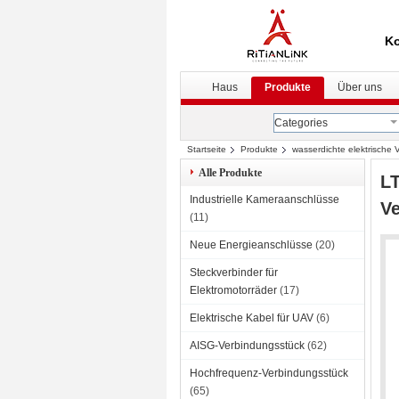
Ko
Haus
Produkte
Über uns
Categories
Startseite
Produkte
wasserdichte elektrische
Ip67
Alle Produkte
LT
Industrielle Kameraanschlüsse
Ve
(11)
Neue Energieanschlüsse
(20)
Steckverbinder für
Elektromotorräder
(17)
Elektrische Kabel für UAV
(6)
AISG-Verbindungsstück
(62)
Hochfrequenz-Verbindungsstück
(65)