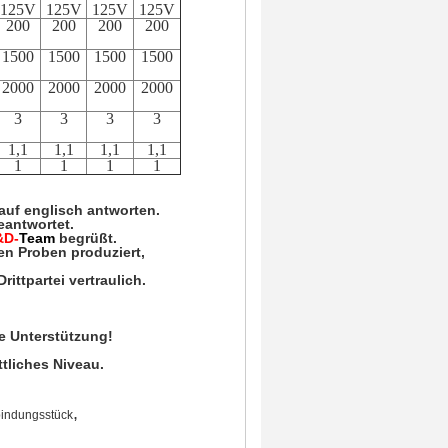
125V
125V
125V
125V
200
200
200
200
1500
1500
1500
1500
2000
2000
2000
2000
3
3
3
3
1,1
1,1
1,1
1,1
1
1
1
1
auf englisch antworten.
eantwortet.
&D-
Team
begrüßt
.
en Proben produziert,
ittpartei vertraulich.
e Unterstützung!
tliches Niveau.
,
bindungsstück