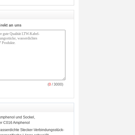
irekt an uns
(
0
/ 3000)
Amphenol und Sockel,
er C016 Amphenol
sserdichte Stecker-Verbindungsstück-