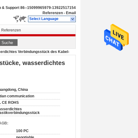
b & Support
86--15099965979-13922517154
Referenzen
-
Email
Select Language
Referenzen
Suche
erdichtes Verbindungsstück des Kabel-
stücke, wasserdichtes
angdong, China
tian communication
L CE ROHS
sserdichtes
astikverbindungsstück
 AGB:
100 PC
negotiable