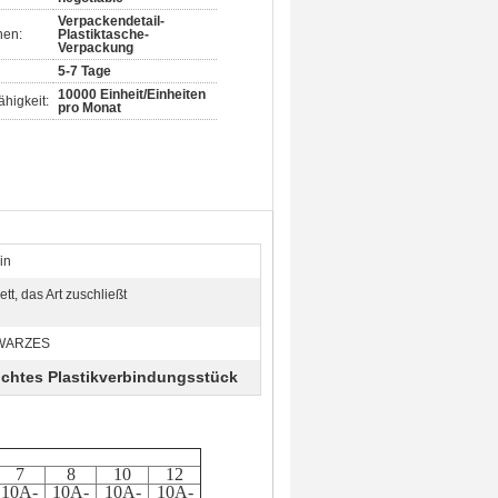
Verpackendetail-
nen:
Plastiktasche-
Verpackung
5-7 Tage
10000 Einheit/Einheiten
higkeit:
pro Monat
in
tt, das Art zuschließt
WARZES
chtes Plastikverbindungsstück
7
8
10
12
10A-
10A-
10A-
10A-