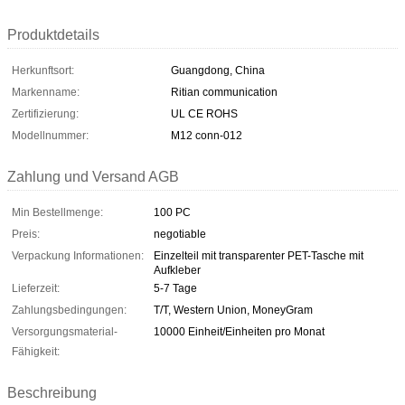
Produktdetails
Herkunftsort:
Guangdong, China
Markenname:
Ritian communication
Zertifizierung:
UL CE ROHS
Modellnummer:
M12 conn-012
Zahlung und Versand AGB
Min Bestellmenge:
100 PC
Preis:
negotiable
Verpackung Informationen:
Einzelteil mit transparenter PET-Tasche mit
Aufkleber
Lieferzeit:
5-7 Tage
Zahlungsbedingungen:
T/T, Western Union, MoneyGram
Versorgungsmaterial-
10000 Einheit/Einheiten pro Monat
Fähigkeit:
Beschreibung