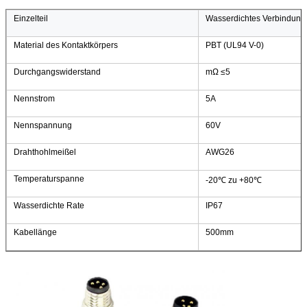
Einzelteil
Wasserdichtes Verbindungs
Material des Kontaktkörpers
PBT (UL94 V-0)
Durchgangswiderstand
mΩ ≤5
Nennstrom
5A
Nennspannung
60V
Drahthohlmeißel
AWG26
Temperaturspanne
-20℃ zu +80℃
Wasserdichte Rate
IP67
Kabellänge
500mm