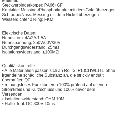
Material:
Steckverbinderkörper: PA66+GF
Kontakte: Messing-/Phosphorkupfer mit dem Gold überzogen
Schraube/Nuss: Messing mit dem Nickel überzogen
Wasserdichter 0 Ring: FKM
Elektrische Daten:
Nennstrom: 4A/2A/1.5A
Nennspannung: 250V/60V/30V
Durchgangswiderstand: ≤5mΩ
Isolationswiderstand: ≥100MΩ
Qualitätskontrolle
• Alle Materialien passen sich an RoHS, REICHWEITE ohne
irgendeine schädliche Substanz an, die strickly enthält,
überprüften QC
• reibungsloses Funktionieren 100% prüfend auf offenen
Stromkreis und Kurzschluss und 100% bevor dem
Versenden
• Isolationswiderstand: OHM 10M
• Hallo-Topf: DC 300V 10ms