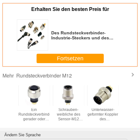
Erhalten Sie den besten Preis für
Des Rundsteckverbinder-
Industrie-Steckers und des
Sockels Ip67 M12 wasserdichtes
Verbindungsstück der männlich-
weiblichen Luftfahrt 8 Stift
Fortsetzen
Rundsteckverbinder M12
Mehr
formte
Ein
Schrauben-
Unterwasser-
4 Pins
rielles
Rundsteckverbinder-
weibliche des
geformter Koppler
Kreislaufa
ngsstück
gerader oder
Sensor-M12
des
rstopfen
rechtwinkliger
Sockel der
Rundsteckverbinder-
eld M12
Platten-Berg B D
Verlegenheits-
M12 männliche
able-
X S Code-M12
Ip67 Kabel-des
der
Ändern Sie Sprache
ngsstück
Verbindungsstück-
Schraubensicherungs-