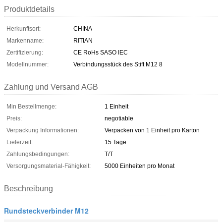
Produktdetails
Herkunftsort:
CHINA
Markenname:
RITIAN
Zertifizierung:
CE RoHs SASO IEC
Modellnummer:
Verbindungsstück des Stift M12 8
Zahlung und Versand AGB
Min Bestellmenge:
1 Einheit
Preis:
negotiable
Verpackung Informationen:
Verpacken von 1 Einheit pro Karton
Lieferzeit:
15 Tage
Zahlungsbedingungen:
T/T
Versorgungsmaterial-Fähigkeit:
5000 Einheiten pro Monat
Beschreibung
Rundsteckverbinder M12