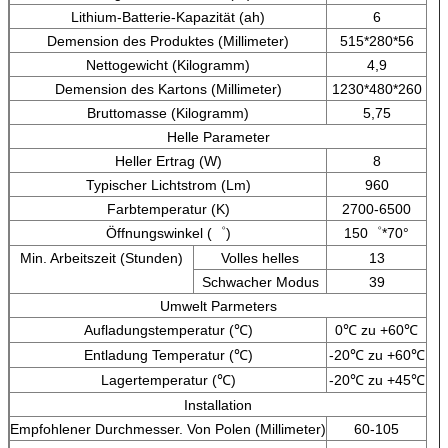
Lithium-Batterie-Kapazität (ah)
6
Demension des Produktes (Millimeter)
515*280*56
Nettogewicht (Kilogramm)
4,9
Demension des Kartons (Millimeter)
1230*480*260
Bruttomasse (Kilogramm)
5,75
Helle Parameter
Heller Ertrag (W)
8
Typischer Lichtstrom (Lm)
960
Farbtemperatur (K)
2700-6500
Öffnungswinkel (゜)
150゜*70°
Min. Arbeitszeit (Stunden)
Volles helles
13
Schwacher Modus
39
Umwelt Parmeters
Aufladungstemperatur (℃)
0℃ zu +60℃
Entladung Temperatur (℃)
-20℃ zu +60℃
Lagertemperatur (℃)
-20℃ zu +45℃
Installation
Empfohlener Durchmesser. Von Polen (Millimeter)
60-105