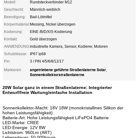
Modell:
Rundsteckverbinder M12
Geschlecht:
Männlich-weiblich
Beendigung:
Bad-Lötmittel
Körpermaterial:
Messing, Nickel überzogen
Kodierung:
EINE /B/D/X/S-Kodierung
Kontakt:
Gold überzogen
ANWENDUNG:
industrielle Kamera, Sensor, Kodierer, Motoren
Schutzklasse:
IP67 ip68
Pin:
3 / PIN 4/5/6/8/12/17
angetriebene geführte Straßenlaterne Solar
Markieren:
,
Sonnenkollektorstraßenlaterne
20W Solar ganz in einem Straßenlaterne: Integrierter
Entwurf/freie Wartung/einfache Installation
Sonnenkollektor-Macht: 18V 18W (monokristallines Silikon der
hohen Leistungsfähigkeit)
Batterie-Art: Hohe Leistungsfähigkeit LiFePO4 Batterie
LED-Marke: CREE
LED-Energie: 12V 8W
Lichtstrom: 960Lm (ART)
Lebensdauer: 50,000hours