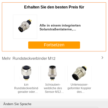
Erhalten Sie den besten Preis für
Alle in einem integrierten
Solarstraßenlaterne,
wasserdichte angetriebene
Solarstraßenlaterne
Fortsetzen
Rundsteckverbinder M12
Mehr
formte
Ein
Schrauben-
Unterwasser-
4 Pins
rielles
Rundsteckverbinder-
weibliche des
geformter Koppler
Kreislaufa
ngsstück
gerader oder
Sensor-M12
des
rstopfen
rechtwinkliger
Sockel der
Rundsteckverbinder-
eld M12
Platten-Berg B D
Verlegenheits-
M12 männliche
able-
X S Code-M12
Ip67 Kabel-des
der
Ändern Sie Sprache
ngsstück
Verbindungsstück-
Schraubensicherungs-