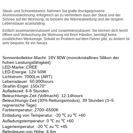
Staub- und Schneebeweis: Nehmen Sie glatte druckgegossene
Aluminiumwohnung, erfolgreich an zu verhindern dass der Staub und der
Schnee auf der Wohnung, so bessere die Wärmeableitung und die längere
Lebensdauer acumulating.
Einfach auseinanderzubauen und zusammenzubauen: Sie können dich leicht
öffnen und Vertuschung die Wohnung mit Ihren Händen, benötigt keine
zusätzlichen Werkzeuge. Sobald es Problem auf dem Fahrer gibt, zu ändern ist
sehr bequem, für ein Neues.
Sonnenkollektor-Macht: 18V 80W (monokristallines Silikon der
hohen Leistungsfähigkeit)
LED-Marke: CREE
LED-Energie: 12V 50W
Lichtstrom: 7000Lm (ART)
Lebensdauer: 50,000hours
Strahln-Engel: 150x70°
Aufladezeit: 6-8 Stunden
Beleuchtungs-Zeit (Vollmacht): 12-14hours
Beleuchtungs-Zeit (30% Rettungsmodus): 39 Stunden (3~5
regnerische Tage)
Farbtemperatur: 2700~6500K
Entladung von Temperatur: -20 ℃ zu ℃ +60
Aufladungstemperatur: 0 ℃ zu ℃ +60
Lagertemperatur: -20 ℃ zu ℃ +45
Befestigung von Höhe: 4-6m