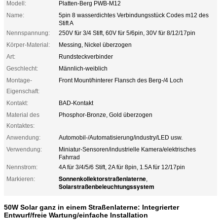
Modell:
Platten-Berg PWB-M12
Name:
5pin 8 wasserdichtes Verbindungsstück Codes m12 des
Stift A
Nennspannung:
250V für 3/4 Stift, 60V für 5/6pin, 30V für 8/12/17pin
Körper-Material:
Messing, Nickel überzogen
Art:
Rundsteckverbinder
Geschlecht:
Männlich-weiblich
Montage-
Front Mount/hinterer Flansch des Berg-/4 Loch
Eigenschaft:
Kontakt:
BAD-Kontakt
Material des
Phosphor-Bronze, Gold überzogen
Kontaktes:
Anwendung:
Automobil-/Automatisierung/industry/LED usw.
Verwendung:
Miniatur-Sensoren/industrielle Kamera/elektrisches
Fahrrad
Nennstrom:
4A für 3/4/5/6 Stift, 2A für 8pin, 1.5A für 12/17pin
Sonnenkollektorstraßenlaterne
Markieren:
,
Solarstraßenbeleuchtungssystem
50W Solar ganz in einem Straßenlaterne: Integrierter
Entwurf/freie Wartung/einfache Installation