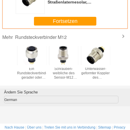
Straßenlaternesolar,
wasserdichte angetriebene
Solarlampe 50W LED
Fortsetzen
Rundsteckverbinder M12
Mehr
formte
Ein
Schrauben-
Unterwasser-
4 Pins
rielles
Rundsteckverbinder-
weibliche des
geformter Koppler
Kreislaufa
ngsstück
gerader oder
Sensor-M12
des
rstopfen
rechtwinkliger
Sockel der
Rundsteckverbinder-
eld M12
Platten-Berg B D
Verlegenheits-
M12 männliche
able-
X S Code-M12
Ip67 Kabel-des
der
Ändern Sie Sprache
ngsstück
Verbindungsstück-
Schraubensicherungs-
3pin mit Lötmittel-
8 Kontakte für
German
Schale
medizinisches
Nach Hause
|
Über uns
|
Treten Sie mit uns in Verbindung
|
Sitemap
|
Privacy