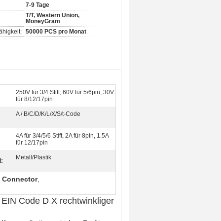
7-9 Tage
T/T, Western Union,
:
MoneyGram
higkeit:
50000 PCS pro Monat
250V für 3/4 Stift, 60V für 5/6pin, 30V
für 8/12/17pin
A / B/C/D/K/L/X/S/t-Code
4A für 3/4/5/6 Stift, 2A für 8pin, 1.5A
für 12/17pin
Metall/Plastik
l:
e Connector
,
 EIN Code D X rechtwinkliger