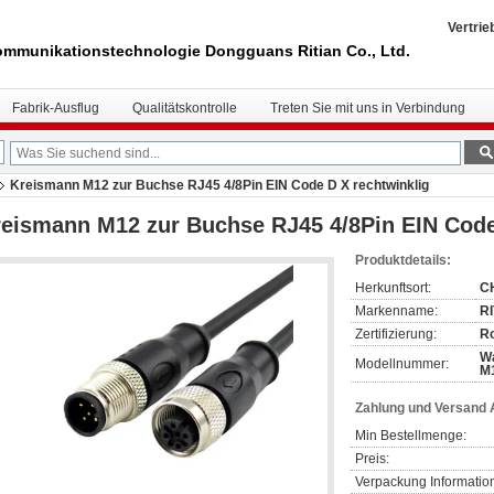
Vertrie
mmunikationstechnologie Dongguans Ritian Co., Ltd.
Fabrik-Ausflug
Qualitätskontrolle
Treten Sie mit uns in Verbindung
Kreismann M12 zur Buchse RJ45 4/8Pin EIN Code D X rechtwinklig
eismann M12 zur Buchse RJ45 4/8Pin EIN Code
Produktdetails:
Herkunftsort:
C
Markenname:
R
Zertifizierung:
R
Wa
Modellnummer:
M
Zahlung und Versand
Min Bestellmenge:
Preis:
Verpackung Informatio