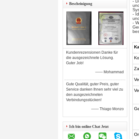
- D
Bescheinigung
und
Sys
- I
und
- W
Ger
bes
Ka
Kundenrezensionen Danke für
Ko
die ausgezeichnete Lösung.
Guter Job!
Za
—— Mohammad
Ve
Gute Qualität, guter Preis, guter
Service danken Ihnen sehr viel zu
Ve
den ausgezeichneten
Verbindungsstücken!
Ge
—— Thiago Monzo
Ich bin online Chat Jetzt
Or