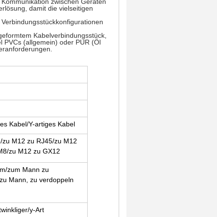
ig Kommunikation zwischen Geräten
rlösung, damit die vielseitigen
n Verbindungsstückkonfigurationen
, geformtem Kabelverbindungsstück,
l PVCs (allgemein) oder PUR (Öl
eranforderungen.
es Kabel/Y-artiges Kabel
-/zu M12 zu RJ45/zu M12
M8/zu M12 zu GX12
hem/zum Mann zu
/zu Mann, zu verdoppeln
winkliger/y-Art