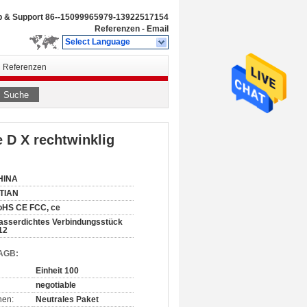
b & Support
86--15099965979-13922517154
Referenzen
-
Email
Select Language
Referenzen
Suche
 D X rechtwinklig
HINA
ITIAN
oHS CE FCC, ce
sserdichtes Verbindungsstück
12
 AGB:
Einheit 100
negotiable
nen:
Neutrales Paket