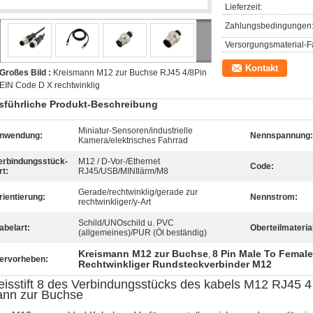
Lieferzeit:
Zahlungsbedingungen
Versorgungsmaterial-Fä
Kontakt
Großes Bild :
Kreismann M12 zur Buchse RJ45 4/8Pin
EIN Code D X rechtwinklig
sführliche Produkt-Beschreibung
Miniatur-Sensoren/industrielle
nwendung:
Nennspannung:
Kamera/elektrisches Fahrrad
erbindungsstück-
M12 / D-Vor-/Ethernet
Code:
rt:
RJ45/USB/MINIlärm/M8
Gerade/rechtwinklig/gerade zur
rientierung:
Nennstrom:
rechtwinkliger/y-Art
Schild/UNOschild u. PVC
abelart:
Oberteilmateria
(allgemeines)/PUR (Öl beständig)
Kreismann M12 zur Buchse
8 Pin Male To Femal
,
ervorheben:
Rechtwinkliger Rundsteckverbinder M12
eisstift 8 des Verbindungsstücks des kabels M12 RJ45 4
nn zur Buchse