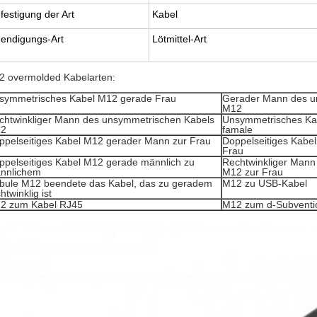
festigung der Art
Kabel
endigungs-Art
Lötmittel-Art
2 overmolded Kabelarten:
symmetrisches Kabel M12 gerade Frau
Gerader Mann des u
M12
chtwinkliger Mann des unsymmetrischen Kabels
Unsymmetrisches Kab
2
famale
ppelseitiges Kabel M12 gerader Mann zur Frau
Doppelseitiges Kabel
Frau
ppelseitiges Kabel M12 gerade männlich zu
Rechtwinkliger Mann
nnlichem
M12 zur Frau
bule M12 beendete das Kabel, das zu geradem
M12 zu USB-Kabel
htwinklig ist
2 zum Kabel RJ45
M12 zum d-Subventi