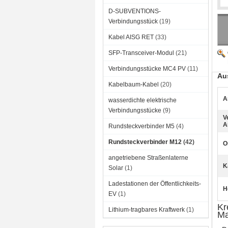
D-SUBVENTIONS-
Verbindungsstück
(19)
Kabel AISG RET
(33)
SFP-Transceiver-Modul
(21)
Verbindungsstücke MC4 PV
(11)
Au
Kabelbaum-Kabel
(20)
A
wasserdichte elektrische
Verbindungsstücke
(9)
V
A
Rundsteckverbinder M5
(4)
Rundsteckverbinder M12
(42)
O
angetriebene Straßenlaterne
K
Solar
(1)
Ladestationen der Öffentlichkeits-
H
EV
(1)
Kr
Lithium-tragbares Kraftwerk
(1)
Ma