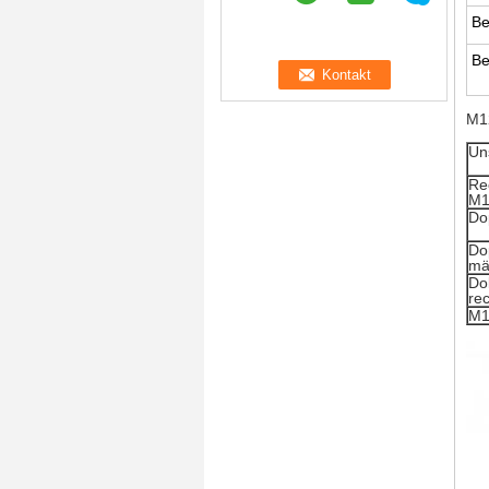
Be
Be
M1
Un
Re
M1
Do
Do
mä
Do
rec
M1