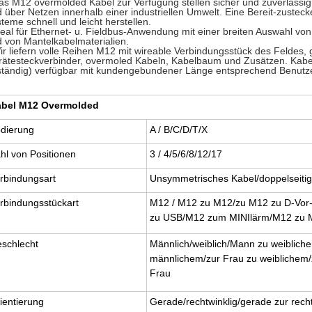
as M12 overmolded Kabel zur Verfügung stellen sicher und zuverläss
 über Netzen innerhalb einer industriellen Umwelt. Eine Bereit-zustecke
teme schnell und leicht herstellen.
deal für Ethernet- u. Fieldbus-Anwendung mit einer breiten Auswahl vo
 von Mantelkabelmaterialien.
ir liefern volle Reihen M12 mit wireable Verbindungsstück des Feldes
ätesteckverbinder, overmoled Kabeln, Kabelbaum und Zusätzen. Kabe
tändig) verfügbar mit kundengebundener Länge entsprechend Benutz
bel M12 Overmolded
dierung
A / B/C/D/T/X
hl von Positionen
3 / 4/5/6/8/12/17
rbindungsart
Unsymmetrisches Kabel/doppelseitig
rbindungsstückart
M12 / M12 zu M12/zu M12 zu D-Vor
zu USB/M12 zum MINIlärm/M12 zu 
schlecht
Männlich/weiblich/Mann zu weiblic
männlichem/zur Frau zu weiblichem
Frau
ientierung
Gerade/rechtwinklig/gerade zur recht