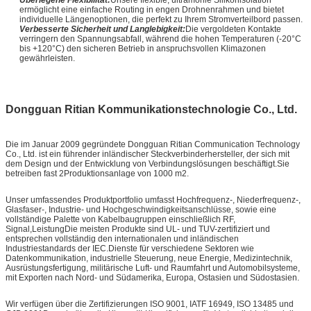
Überlegene Flexibilität:
Unsere flexible, ultramohle Silikonisolation
ermöglicht eine einfache Routing in engen Drohnenrahmen und bietet
individuelle Längenoptionen, die perfekt zu Ihrem Stromverteilbord passen.
Verbesserte Sicherheit und Langlebigkeit:
Die vergoldeten Kontakte
verringern den Spannungsabfall, während die hohen Temperaturen (-20°C
bis +120°C) den sicheren Betrieb in anspruchsvollen Klimazonen
gewährleisten.
Dongguan Ritian Kommunikationstechnologie Co., Ltd.
Die im Januar 2009 gegründete Dongguan Ritian Communication Technology
Co., Ltd. ist ein führender inländischer Steckverbinderhersteller, der sich mit
dem Design und der Entwicklung von Verbindungslösungen beschäftigt.Sie
betreiben fast 2Produktionsanlage von 1000 m2.
Unser umfassendes Produktportfolio umfasst Hochfrequenz-, Niederfrequenz-,
Glasfaser-, Industrie- und Hochgeschwindigkeitsanschlüsse, sowie eine
vollständige Palette von Kabelbaugruppen einschließlich RF,
Signal,LeistungDie meisten Produkte sind UL- und TUV-zertifiziert und
entsprechen vollständig den internationalen und inländischen
Industriestandards der IEC.Dienste für verschiedene Sektoren wie
Datenkommunikation, industrielle Steuerung, neue Energie, Medizintechnik,
Ausrüstungsfertigung, militärische Luft- und Raumfahrt und Automobilsysteme,
mit Exporten nach Nord- und Südamerika, Europa, Ostasien und Südostasien.
Wir verfügen über die Zertifizierungen ISO 9001, IATF 16949, ISO 13485 und