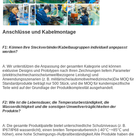
Anschlüsse und Kabelmontage
F1: Können Ihre Steckverbinder/Kabelbaugruppen individuell angepasst
werden?
A: Wir unterstützen die Anpassung der gesamten Kategorie und können
exklusive Designs und Prototypen nach Ihren Zeichnungen liefern.Parameter
(elektrische/mechanische/umweltbezogene Leistung) und
Anwendungsszenarien (z. B. militärische/automotive/medizinische)Die MOQ für
Standardprodukte beträgt nur 500 Stück, und die MOQ für kundenspezifische
Teile wird auf der Grundlage der Produktkomplexität ausgehandelt.
F2: Wie ist die Lebensdauer, die Temperaturbeständigkeit, die
Wasserdichtigkeit und die sonstigen Umweltverträglichkeiten der
Produkte?
A: Die gesamte Produktpalette bietet unterschiedliche Schutzniveaus (z. B.
IP67/IP68 wasserdicht), einen breiten Temperaturbereich (-40°C~+85°C und
höher), eine hohe Schwingungs-/Aufprallbeständigkeit.Alle Produkte haben die