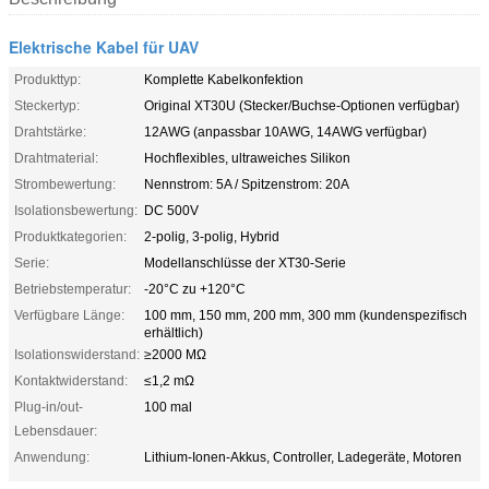
Elektrische Kabel für UAV
Produkttyp:
Komplette Kabelkonfektion
Steckertyp:
Original XT30U (Stecker/Buchse-Optionen verfügbar)
Drahtstärke:
12AWG (anpassbar 10AWG, 14AWG verfügbar)
Drahtmaterial:
Hochflexibles, ultraweiches Silikon
Strombewertung:
Nennstrom: 5A / Spitzenstrom: 20A
Isolationsbewertung:
DC 500V
Produktkategorien:
2-polig, 3-polig, Hybrid
Serie:
Modellanschlüsse der XT30-Serie
Betriebstemperatur:
-20°C zu +120°C
Verfügbare Länge:
100 mm, 150 mm, 200 mm, 300 mm (kundenspezifisch
erhältlich)
Isolationswiderstand:
≥2000 MΩ
Kontaktwiderstand:
≤1,2 mΩ
Plug-in/out-
100 mal
Lebensdauer:
Anwendung:
Lithium-Ionen-Akkus, Controller, Ladegeräte, Motoren