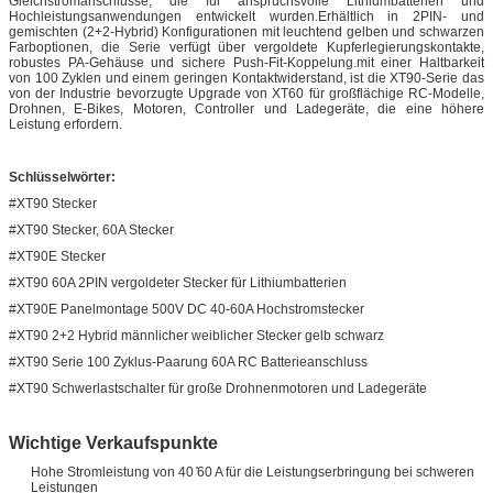
Gleichstromanschlüsse, die für anspruchsvolle Lithiumbatterien und
Hochleistungsanwendungen entwickelt wurden.Erhältlich in 2PIN- und
gemischten (2+2-Hybrid) Konfigurationen mit leuchtend gelben und schwarzen
Farboptionen, die Serie verfügt über vergoldete Kupferlegierungskontakte,
robustes PA-Gehäuse und sichere Push-Fit-Koppelung.mit einer Haltbarkeit
von 100 Zyklen und einem geringen Kontaktwiderstand, ist die XT90-Serie das
von der Industrie bevorzugte Upgrade von XT60 für großflächige RC-Modelle,
Drohnen, E-Bikes, Motoren, Controller und Ladegeräte, die eine höhere
Leistung erfordern.
Schlüsselwörter:
#XT90 Stecker
#XT90 Stecker, 60A Stecker
#XT90E Stecker
#XT90 60A 2PIN vergoldeter Stecker für Lithiumbatterien
#XT90E Panelmontage 500V DC 40-60A Hochstromstecker
#XT90 2+2 Hybrid männlicher weiblicher Stecker gelb schwarz
#XT90 Serie 100 Zyklus-Paarung 60A RC Batterieanschluss
#XT90 Schwerlastschalter für große Drohnenmotoren und Ladegeräte
Wichtige Verkaufspunkte
Hohe Stromleistung von 40 ̊60 A für die Leistungserbringung bei schweren
Leistungen