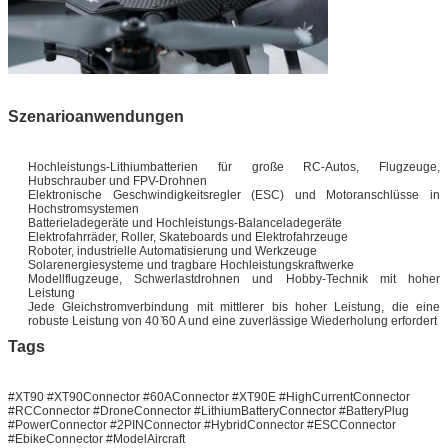
Szenarioanwendungen
Hochleistungs-Lithiumbatterien für große RC-Autos, Flugzeuge,
Hubschrauber und FPV-Drohnen
Elektronische Geschwindigkeitsregler (ESC) und Motoranschlüsse in
Hochstromsystemen
Batterieladegeräte und Hochleistungs-Balanceladegeräte
Elektrofahrräder, Roller, Skateboards und Elektrofahrzeuge
Roboter, industrielle Automatisierung und Werkzeuge
Solarenergiesysteme und tragbare Hochleistungskraftwerke
Modellflugzeuge, Schwerlastdrohnen und Hobby-Technik mit hoher
Leistung
Jede Gleichstromverbindung mit mittlerer bis hoher Leistung, die eine
robuste Leistung von 40 ̊60 A und eine zuverlässige Wiederholung erfordert
Tags
#XT90 #XT90Connector #60AConnector #XT90E #HighCurrentConnector
#RCConnector #DroneConnector #LithiumBatteryConnector #BatteryPlug
#PowerConnector #2PINConnector #HybridConnector #ESCConnector
#EbikeConnector #ModelAircraft