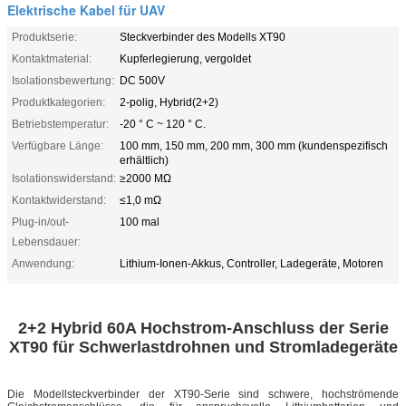
Elektrische Kabel für UAV
Produktserie:
Steckverbinder des Modells XT90
Kontaktmaterial:
Kupferlegierung, vergoldet
Isolationsbewertung:
DC 500V
Produktkategorien:
2-polig, Hybrid(2+2)
Betriebstemperatur:
-20 ° C ~ 120 ° C.
Verfügbare Länge:
100 mm, 150 mm, 200 mm, 300 mm (kundenspezifisch
erhältlich)
Isolationswiderstand:
≥2000 MΩ
Kontaktwiderstand:
≤1,0 mΩ
Plug-in/out-
100 mal
Lebensdauer:
Anwendung:
Lithium-Ionen-Akkus, Controller, Ladegeräte, Motoren
2+2 Hybrid 60A Hochstrom-Anschluss der Serie
XT90 für Schwerlastdrohnen und Stromladegeräte
Die Modellsteckverbinder der XT90-Serie sind schwere, hochströmende