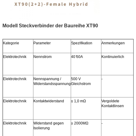
Modell Steckverbinder der Baureihe XT90
Kategorie
Parameter
Spezifikation
Anmerkungen
Elektrotechnik
Nennstrom
40 ̊60A
Kontinuierlich
Elektrotechnik
Nennspannung /
500 V
-
Widerstandsspannung
Gleichstrom
Elektrotechnik
Kontaktwiderstand
≤ 1,0 mΩ
Vergoldete
Kontaktlinsen
Elektrotechnik
Widerstand gegen
≥ 2000MΩ
-
Isolierung