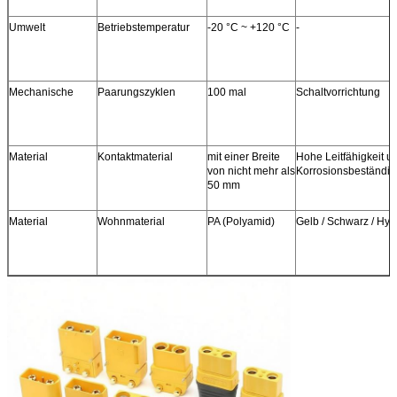
Umwelt
Betriebstemperatur
-20 °C ~ +120 °C
-
Mechanische
Paarungszyklen
100 mal
Schaltvorrichtung
Material
Kontaktmaterial
mit einer Breite
Hohe Leitfähigkeit u
von nicht mehr als
Korrosionsbeständig
50 mm
Material
Wohnmaterial
PA (Polyamid)
Gelb / Schwarz / Hyb