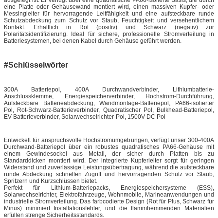
eine Platte oder Gehäusewand montiert wird, einen massiven Kupfer- oder
Messingleiter für hervorragende Leitfähigkeit und eine aufsteckbare runde
Schutzabdeckung zum Schutz vor Staub, Feuchtigkeit und versehentlichem
Kontakt. Erhältlich in Rot (positiv) und Schwarz (negativ) zur
Polaritätsidentifizierung. Ideal für sichere, professionelle Stromverteilung in
Batteriesystemen, bei denen Kabel durch Gehäuse geführt werden.
#Schlüsselwörter
300A Batteriepol, 400A Durchwandverbinder, Lithiumbatterie-
Anschlussklemme, Energiespeicherverbinder, Hochstrom-Durchführung,
Aufsteckbare Batterieabdeckung, Wandmontage-Batteriepol, PA66-isolierter
Pol, Rot-Schwarz-Batterieverbinder, Quadratischer Pol, Bulkhead-Batteriepol,
EV-Batterieverbinder, Solarwechselrichter-Pol, 1500V DC Pol
Entwickelt für anspruchsvolle Hochstromumgebungen, verfügt unser 300-400A
Durchwand-Batteriepol über ein robustes quadratisches PA66-Gehäuse mit
einem Gewindesockel aus Metall, der sicher durch Platten bis zu
Standarddicken montiert wird. Der integrierte Kupferleiter sorgt für geringen
Widerstand und zuverlässige Leistungsübertragung, während die aufsteckbare
runde Abdeckung schnellen Zugriff und hervorragenden Schutz vor Staub,
Spritzern und Kurzschlüssen bietet.
Perfekt für Lithium-Batteriepacks, Energiespeichersysteme (ESS),
Solarwechselrichter, Elektrofahrzeuge, Wohnmobile, Marineanwendungen und
industrielle Stromverteilung. Das farbcodierte Design (Rot für Plus, Schwarz für
Minus) minimiert Installationsfehler, und die flammhemmenden Materialien
erfüllen strenge Sicherheitsstandards.