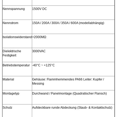
Nennspannung
1500V DC
Nennstrom
150A / 200A / 300A / 350A / 600A (modellabhängig)
Isolationswiderstand
>2000MΩ
Dielektrische
3000VAC
Festigkeit
Betriebstemperatur
-40°C ~ +125°C
Material
Gehäuse: Flammhemmendes PA66 Leiter: Kupfer /
Messing
Montagetyp
Durchwand / Panelmontage (Quadratischer Flansch)
Schutz
Aufsteckbare runde Abdeckung (Staub- & Kontaktschutz)