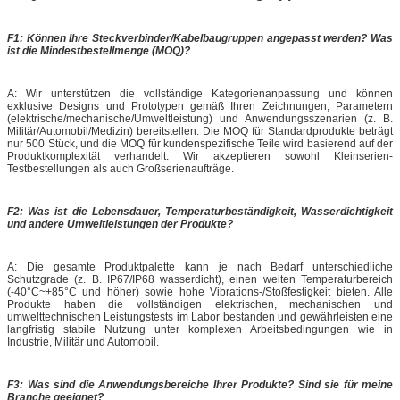
F1: Können Ihre Steckverbinder/Kabelbaugruppen angepasst werden? Was
ist die Mindestbestellmenge (MOQ)?
A: Wir unterstützen die vollständige Kategorienanpassung und können
exklusive Designs und Prototypen gemäß Ihren Zeichnungen, Parametern
(elektrische/mechanische/Umweltleistung) und Anwendungsszenarien (z. B.
Militär/Automobil/Medizin) bereitstellen. Die MOQ für Standardprodukte beträgt
nur 500 Stück, und die MOQ für kundenspezifische Teile wird basierend auf der
Produktkomplexität verhandelt. Wir akzeptieren sowohl Kleinserien-
Testbestellungen als auch Großserienaufträge.
F2: Was ist die Lebensdauer, Temperaturbeständigkeit, Wasserdichtigkeit
und andere Umweltleistungen der Produkte?
A: Die gesamte Produktpalette kann je nach Bedarf unterschiedliche
Schutzgrade (z. B. IP67/IP68 wasserdicht), einen weiten Temperaturbereich
(-40°C~+85°C und höher) sowie hohe Vibrations-/Stoßfestigkeit bieten. Alle
Produkte haben die vollständigen elektrischen, mechanischen und
umwelttechnischen Leistungstests im Labor bestanden und gewährleisten eine
langfristig stabile Nutzung unter komplexen Arbeitsbedingungen wie in
Industrie, Militär und Automobil.
F3: Was sind die Anwendungsbereiche Ihrer Produkte? Sind sie für meine
Branche geeignet?