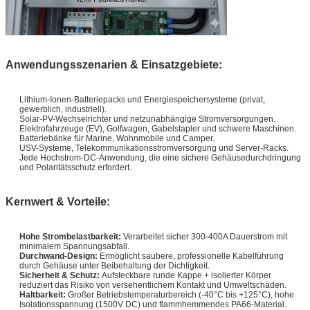
Anwendungsszenarien & Einsatzgebiete:
Lithium-Ionen-Batteriepacks und Energiespeichersysteme (privat,
gewerblich, industriell).
Solar-PV-Wechselrichter und netzunabhängige Stromversorgungen.
Elektrofahrzeuge (EV), Golfwagen, Gabelstapler und schwere Maschinen.
Batteriebänke für Marine, Wohnmobile und Camper.
USV-Systeme, Telekommunikationsstromversorgung und Server-Racks.
Jede Hochstrom-DC-Anwendung, die eine sichere Gehäusedurchdringung
und Polaritätsschutz erfordert.
Kernwert & Vorteile:
Hohe Strombelastbarkeit:
Verarbeitet sicher 300-400A Dauerstrom mit
minimalem Spannungsabfall.
Durchwand-Design:
Ermöglicht saubere, professionelle Kabelführung
durch Gehäuse unter Beibehaltung der Dichtigkeit.
Sicherheit & Schutz:
Aufsteckbare runde Kappe + isolierter Körper
reduziert das Risiko von versehentlichem Kontakt und Umweltschäden.
Haltbarkeit:
Großer Betriebstemperaturbereich (-40°C bis +125°C), hohe
Isolationsspannung (1500V DC) und flammhemmendes PA66-Material.