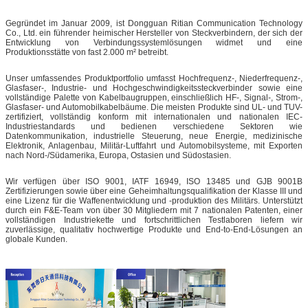
Gegründet im Januar 2009, ist Dongguan Ritian Communication Technology
Co., Ltd. ein führender heimischer Hersteller von Steckverbindern, der sich der
Entwicklung von Verbindungssystemlösungen widmet und eine
Produktionsstätte von fast 2.000 m² betreibt.
Unser umfassendes Produktportfolio umfasst Hochfrequenz-, Niederfrequenz-,
Glasfaser-, Industrie- und Hochgeschwindigkeitssteckverbinder sowie eine
vollständige Palette von Kabelbaugruppen, einschließlich HF-, Signal-, Strom-,
Glasfaser- und Automobilkabelbäume. Die meisten Produkte sind UL- und TUV-
zertifiziert, vollständig konform mit internationalen und nationalen IEC-
Industriestandards und bedienen verschiedene Sektoren wie
Datenkommunikation, industrielle Steuerung, neue Energie, medizinische
Elektronik, Anlagenbau, Militär-Luftfahrt und Automobilsysteme, mit Exporten
nach Nord-/Südamerika, Europa, Ostasien und Südostasien.
Wir verfügen über ISO 9001, IATF 16949, ISO 13485 und GJB 9001B
Zertifizierungen sowie über eine Geheimhaltungsqualifikation der Klasse III und
eine Lizenz für die Waffenentwicklung und -produktion des Militärs. Unterstützt
durch ein F&E-Team von über 30 Mitgliedern mit 7 nationalen Patenten, einer
vollständigen Industriekette und fortschrittlichen Testlaboren liefern wir
zuverlässige, qualitativ hochwertige Produkte und End-to-End-Lösungen an
globale Kunden.