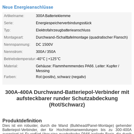
Neue Energieanschlüsse
Artikelname:
300A Batterieklemme
Serie:
Energiespeicherverbindungsstück
Typ:
Elektrofahrzeugbatterieanschluss
Montageart:
Durchwand-/Schalttafelmontage (quadratischer Flansch)
Nennspannung:
DC 1500V
Nennstrom:
300A / 350A
Betriebstemperatur:
-40°C | +125°C
Material:
Gehäuse: Flammhemmendes PA66. Leiter: Kupfer /
Messing
Farben:
Rot (positiv), schwarz (negativ)
300A-400A Durchwand-Batteriepol-Verbinder mit
aufsteckbarer runder Schutzabdeckung
(Rot/Schwarz)
Produktdefinition
Dies ist ein robuster, durch die Wand (Bulkhead/Panel-Montage) gehender
Batteriepol-Verbinder, der für Hochstromanwendungen bis zu 300-400A
ausgelegt ist. Er verfügt über eine quadratische PA66-isolierte Basis, die durch