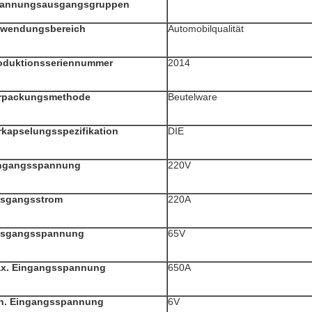
annungsausgangsgruppen
wendungsbereich
Automobilqualität
oduktionsseriennummer
2014
rpackungsmethode
Beutelware
rkapselungsspezifikation
DIE
ngangsspannung
220V
sgangsstrom
220A
sgangsspannung
65V
x. Eingangsspannung
650A
n. Eingangsspannung
6V