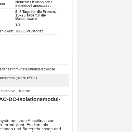
Neutraler Karton oder
nen:
individuell angepasst
5–8 Tage für die Proben,
15–25 Tage für die
Massenware
:
T/T
higkeit:
30000 PC/Monat
atteriestrom-Installationssteckdose
ochstrom (bis zu 650A)
utomotive – Klasse
 AC-DC-Isolationsmodul-
iesystemen zum Anschluss von
e ermöglicht. Es dient als
ationen und Batteriebuchsen und