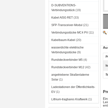
D-SUBVENTIONS-
Verbindungsstück
(19)
Kabel AISG RET
(33)
SFP-Transceiver-Modul
(21)
Verbindungsstücke MC4 PV
(11)
Kabelbaum-Kabel
(20)
Au
wasserdichte elektrische
Verbindungsstücke
(9)
P
Rundsteckverbinder M5
(4)
‌
Rundsteckverbinder M12
(42)
S
angetriebene Straßenlaterne
Solar
(1)
Ladestationen der Öffentlichkeits-
Pr
EV
(1)
Ei
Lithium-tragbares Kraftwerk
(1)
Lei
ent