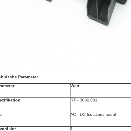
chnische Parameter
rameter
Wert
ezifikation
RT - 3680.001
p
AC - DC Isolationsmodul
zahl der
1