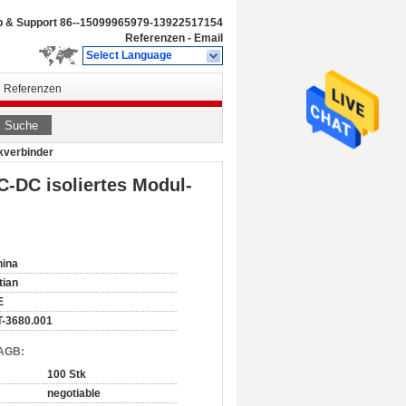
b & Support
86--15099965979-13922517154
Referenzen
-
Email
Select Language
Referenzen
Suche
kverbinder
C-DC isoliertes Modul-
hina
tian
E
-3680.001
 AGB:
100 Stk
negotiable