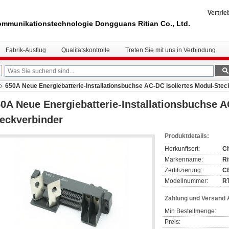
Vertrie
mmunikationstechnologie Dongguans Ritian Co., Ltd.
Fabrik-Ausflug
Qualitätskontrolle
Treten Sie mit uns in Verbindung
650A Neue Energiebatterie-Installationsbuchse AC-DC isoliertes Modul-Stec
0A Neue Energiebatterie-Installationsbuchse A
eckverbinder
Produktdetails:
Herkunftsort:
C
Markenname:
Ri
Zertifizierung:
C
Modellnummer:
RT
Zahlung und Versand
Min Bestellmenge:
Preis: