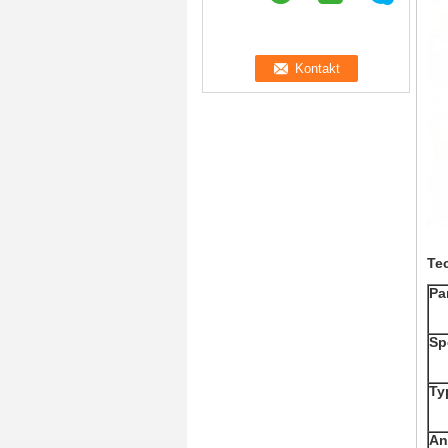
Te
Pa
Sp
Ty
An