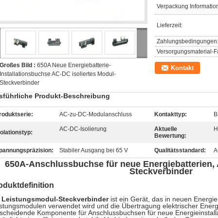
Verpackung Informatio
Lieferzeit:
Zahlungsbedingungen
Versorgungsmaterial-Fä
Großes Bild :
650A Neue Energiebatterie-
Kontakt
Installationsbuchse AC-DC isoliertes Modul-
Steckverbinder
sführliche Produkt-Beschreibung
roduktserie:
AC-zu-DC-Modulanschluss
Kontakttyp:
B
AC-DC-Isolierung
Aktuelle
H
Isolationstyp:
Bewertung:
pannungspräzision:
Stabiler Ausgang bei 65 V
Qualitätsstandard:
A
650A-Anschlussbuchse für neue Energiebatterien,
Steckverbinder
oduktdefinition
n
Leistungsmodul-Steckverbinder
ist ein Gerät, das in neuen Energ
stungsmodulen verwendet wird und die Übertragung elektrischer Energi
scheidende Komponente für Anschlussbuchsen für neue Energieinstall