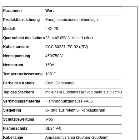
Parameter
Wert
Produktbezeichnung
Energiespeicherkabelmontage
Modell
LXX-25
Querschnitt des Leiters
25 mm2 (RV-flexibler Leiter)
Kabelstandard
CCC 60227 IEC 02 ((RV)
Nennspannung
450/750 V
Nennstrom
150A
Temperaturbewertung
105°C
Farbe des Kabels
Gelb (Dämmung)
Typ des Steckers
mit einem Durchmesser von mehr als 50 cm3
Verbindungsmaterial
Flammschutzgehäuse PA66
Siegelring
O-Ring aus rotem Silikonkautschuk
Schutzbewertung
IP65
Flammschutz
UL94 V-0
Kabellänge
Anpassungsfähig (200mm~2000mm)