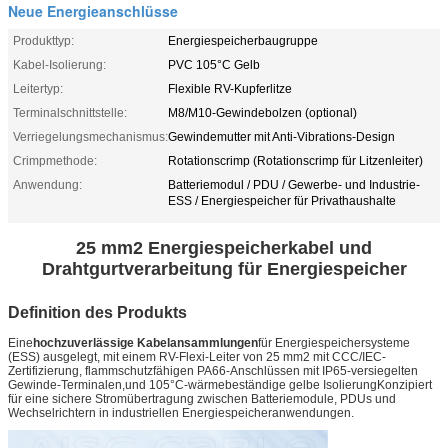
Neue Energieanschlüsse
Produkttyp:
Energiespeicherbaugruppe
Kabel-Isolierung:
PVC 105°C Gelb
Leitertyp:
Flexible RV-Kupferlitze
Terminalschnittstelle:
M8/M10-Gewindebolzen (optional)
Verriegelungsmechanismus:
Gewindemutter mit Anti-Vibrations-Design
Crimpmethode:
Rotationscrimp (Rotationscrimp für Litzenleiter)
Anwendung:
Batteriemodul / PDU / Gewerbe- und Industrie-
ESS / Energiespeicher für Privathaushalte
25 mm2 Energiespeicherkabel und
Drahtgurtverarbeitung für Energiespeicher
Definition des Produkts
Eine
hochzuverlässige Kabelansammlungen
für Energiespeichersysteme
(ESS) ausgelegt, mit einem RV-Flexi-Leiter von 25 mm2 mit CCC/IEC-
Zertifizierung, flammschutzfähigen PA66-Anschlüssen mit IP65-versiegelten
Gewinde-Terminalen,und 105°C-wärmebeständige gelbe IsolierungKonzipiert
für eine sichere Stromübertragung zwischen Batteriemodule, PDUs und
Wechselrichtern in industriellen Energiespeicheranwendungen.