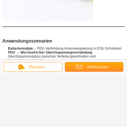
Anwendungsszenarien
Batteriemodule
→ PDU-Verbindung Innenverkabelung in ESS-Schränken
PDU → Wechselrichter Gleichspannungsverbindung
-
Gleichspannungsbus zwischen Verteilungseinheiten und
Umwandlungseinheiten
Handels- und Industrie-ESS
¢ Container- oder Schränke-
Plaudern
Referenzen
Energiespeichersysteme (100kWh1MWh)
Energiespeicher für Wohnungen