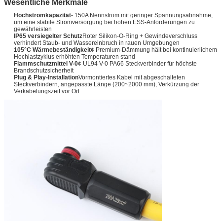
Wesentliche Merkmale
Hochstromkapazität
- 150A Nennstrom mit geringer Spannungsabnahme,
um eine stabile Stromversorgung bei hohen ESS-Anforderungen zu
gewährleisten
IP65 versiegelter Schutz
Roter Silikon-O-Ring + Gewindeverschluss
verhindert Staub- und Wassereinbruch in rauen Umgebungen
105°C Wärmebeständigkeit
¢ Premium-Dämmung hält bei kontinuierlichem
Hochlastzyklus erhöhten Temperaturen stand
Flammschutzmittel V-0
¢ UL94 V-0 PA66 Steckverbinder für höchste
Brandschutzsicherheit
Plug & Play-Installation
Vormontiertes Kabel mit abgeschalteten
Steckverbindern, angepasste Länge (200~2000 mm), Verkürzung der
Verkabelungszeit vor Ort