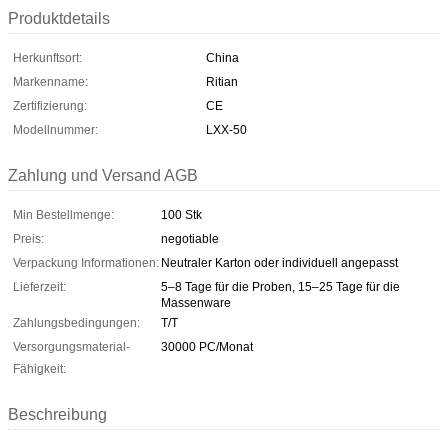
Produktdetails
Herkunftsort:
China
Markenname:
Ritian
Zertifizierung:
CE
Modellnummer:
LXX-50
Zahlung und Versand AGB
Min Bestellmenge:
100 Stk
Preis:
negotiable
Verpackung Informationen:
Neutraler Karton oder individuell angepasst
Lieferzeit:
5–8 Tage für die Proben, 15–25 Tage für die
Massenware
Zahlungsbedingungen:
T/T
Versorgungsmaterial-
30000 PC/Monat
Fähigkeit:
Beschreibung