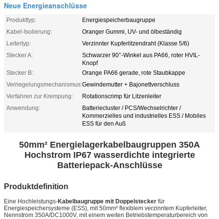
Neue Energieanschlüsse
Produkttyp:
Energiespeicherbaugruppe
Kabel-Isolierung:
Oranger Gummi, UV- und ölbeständig
Leitertyp:
Verzinnter Kupferlitzendraht (Klasse 5/6)
Stecker A:
Schwarzer 90°-Winkel aus PA66, roter HVIL-
Knopf
Stecker B:
Orange PA66 gerade, rote Staubkappe
Verriegelungsmechanismus:
Gewindemutter + Bajonettverschluss
Verfahren zur Krempung:
Rotationscrimp für Litzenleiter
Anwendung:
Batteriecluster / PCS/Wechselrichter /
Kommerzielles und industrielles ESS / Mobiles
ESS für den Auß
50mm² Energielagerkabelbaugruppen 350A
Hochstrom IP67 wasserdichte integrierte
Batteriepack-Anschlüsse
Produktdefinition
Eine Hochleistungs-
Kabelbaugruppe mit Doppelstecker
für
Energiespeichersysteme (ESS), mit 50mm² flexiblem verzinntem Kupferleiter,
Nennstrom 350A/DC1000V, mit einem weiten Betriebstemperaturbereich von