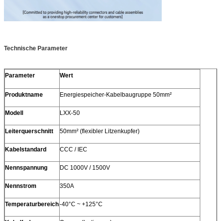
Technische Parameter
Parameter
Wert
Produktname
Energiespeicher-Kabelbaugruppe 50mm²
Modell
LXX-50
Leiterquerschnitt
50mm² (flexibler Litzenkupfer)
Kabelstandard
CCC / IEC
Nennspannung
DC 1000V / 1500V
Nennstrom
350A
Temperaturbereich
-40°C ~ +125°C