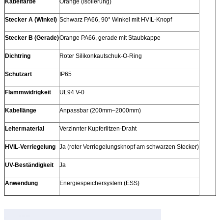
Kabelfarbe
Orange (Isolierung)
Stecker A (Winkel)
Schwarz PA66, 90° Winkel mit HVIL-Knopf
Stecker B (Gerade)
Orange PA66, gerade mit Staubkappe
Dichtring
Roter Silikonkautschuk-O-Ring
Schutzart
IP65
Flammwidrigkeit
UL94 V-0
Kabellänge
Anpassbar (200mm–2000mm)
Leitermaterial
Verzinnter Kupferlitzen-Draht
HVIL-Verriegelung
Ja (roter Verriegelungsknopf am schwarzen Stecker)
UV-Beständigkeit
Ja
Anwendung
Energiespeichersystem (ESS)