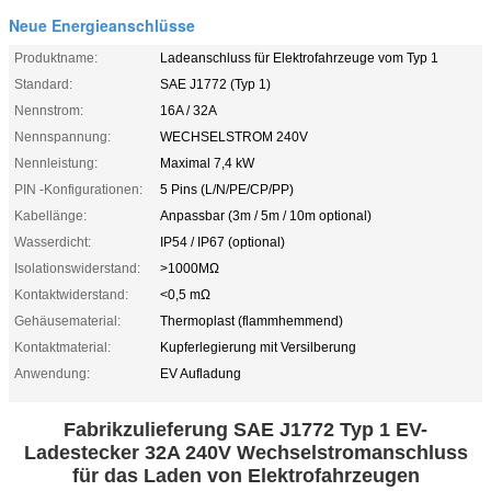
Neue Energieanschlüsse
Produktname:
Ladeanschluss für Elektrofahrzeuge vom Typ 1
Standard:
SAE J1772 (Typ 1)
Nennstrom:
16A / 32A
Nennspannung:
WECHSELSTROM 240V
Nennleistung:
Maximal 7,4 kW
PIN -Konfigurationen:
5 Pins (L/N/PE/CP/PP)
Kabellänge:
Anpassbar (3m / 5m / 10m optional)
Wasserdicht:
IP54 / IP67 (optional)
Isolationswiderstand:
>1000MΩ
Kontaktwiderstand:
<0,5 mΩ
Gehäusematerial:
Thermoplast (flammhemmend)
Kontaktmaterial:
Kupferlegierung mit Versilberung
Anwendung:
EV Aufladung
Fabrikzulieferung SAE J1772 Typ 1 EV-
Ladestecker 32A 240V Wechselstromanschluss
für das Laden von Elektrofahrzeugen