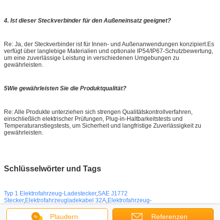
4. Ist dieser Steckverbinder für den Außeneinsatz geeignet?
Re: Ja, der Steckverbinder ist für Innen- und Außenanwendungen konzipiert.Es
verfügt über langlebige Materialien und optionale IP54/IP67-Schutzbewertung,
um eine zuverlässige Leistung in verschiedenen Umgebungen zu
gewährleisten.
5Wie gewährleisten Sie die Produktqualität?
Re: Alle Produkte unterziehen sich strengen Qualitätskontrollverfahren,
einschließlich elektrischer Prüfungen, Plug-in-Haltbarkeitstests und
Temperaturanstiegstests, um Sicherheit und langfristige Zuverlässigkeit zu
gewährleisten.
Schlüsselwörter und Tags
Typ 1 Elektrofahrzeug-Ladestecker
,
SAE J1772
Stecker
,
Elektrofahrzeugladekabel 32A
,
Elektrofahrzeug-
Ladeanschluss
,
Elektrofahrzeugladegerät
,
Anschlüsse des Typs 1
,
SAE J1772
Stecker
,
EV-Ladegerät Typ 1
,
AC EV-Ladestecker
Plaudern
Referenzen