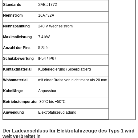
Standards
SAE J1772
Nennstrom
16A / 32A
Nennspannung
240 V Wechselstrom
Maximalleistung
7.4 kW
Anzahl der Pins
5 Stifte
Schutzbewertung
IP54 / IP67
Kontaktmaterial
Kupferlegierung (Silberplattiert)
Wohnmaterial
mit einer Breite von nicht mehr als 20 mm
Kabellänge
Anpassbar
Betriebstemperatur
-30°C bis +50°C
Anwendung
Elektrofahrzeugladung
Der Ladeanschluss für Elektrofahrzeuge des Typs 1 wird
weit verbreitet in